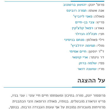
פרופ' יונק:
יהושע ברטונוב
אנה אשתו:
תמרה רובינס
פאולה:
פאני ליוביץ'
פריץ:
צבי בן-חיים
גאורג:
רפאל קלצ'קין
חני:
חנה'לה הנדלר
וילי פאולסן:
מנחם בנימיני
מולי:
תמימה יודלביץ'
ד"ר יוסטן:
חיים אמיתי
דר גינתר:
ארי קוטאי
פפי:
שלמה ברוק
מרי:
שושנה דואר
על ההצגה
פרופסור יונק, מורה בתיכון ומשפחתו חיים חיי עוני : שני בניו,
פריץ וגיאורג מובטלים. בנותיו, פאולה הרופאה והני הכתבנית
מרוויחות משכורות נמוכות על אף שעות העבודה הרבות. בנוסף,