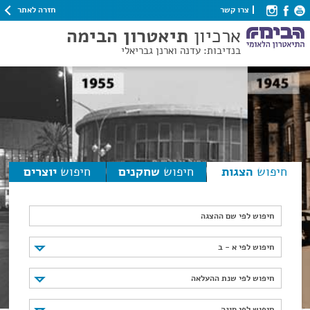
חזרה לאתר
צרו קשר
ארכיון
תיאטרון הבימה
בנדיבות: עדנה וארנן גבריאלי
חיפוש
הצגות
חיפוש
שחקנים
חיפוש
יוצרים
חיפוש לפי שם ההצגה
חיפוש לפי א - ב
חיפוש לפי א - ב
חיפוש לפי שנת ההעלאה
חיפוש לפי שנת ההעלאה
חיפוש לפי סוגה
חיפוש לפי סוגה