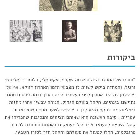
ביקורות
"תוכנו של המחזה הזה הוא מה שקורין אקטואלי, כלומר : ראליסטי
ורגיל. והמחזה ביקש לשוות לו מצבעי הזמן האחרון דווקא. אף על
פי שזמן זה היה אחרון לפני כעשרים שנה בערך וכמה פרטים ממנו
נתיישנו בינתיים. הקהל בעולם הגדול, הנוהה עכשיו אחרי מחזות
ריאליסטיים דווקא מגיע לכך כפי שיש לשער מחמת שתי סיבות
עקריות : סיבה ראשונה היא שאותם הציווים והנסיבות שהכריחו את
קהל הצופים להעמיד פנים של מעמיקים באמנות החותרת לפתרון
פרובלמות, חדלו לפעול את פעולתם והקהל חזר לסורו הטבעי.