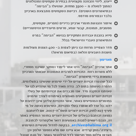
ייעוץ, ליווי והכוונה מקצועית בבחירת טקסטים ומונולוגים
(מתוך למעלה מ – 3500 מחזות, שהועלו ב"הבימה"
ובתיאטרונים השונים). רכישת הטקסטים מתבצעת בארכיון
בלבד ובפורמט מודפס.
איתור והנגשת חומרי ארכיון נדירים
(
ספרים, טקסטים,
מסמכים, תמונות, קבצי שמע, סרטים תיעודיים והיסטוריים)
סיוע בהכנת עבודות ותחקירים בנושא "הבימה" בפרט
והתיאטרון העברי והישראלי בכלל
.
חדר הצפייה מרווח ובו ניתן לצפות ב- 400 הצגות מצולמות
משנות השבעים והלאה (בתיאום מראש!)
תעריפון
אתר ארכיון "הבימה" הינו אתר לימוד ומחקר שאיננו מסחרי,
ללא מטרות רווח. הזכויות למרבית התמונות שבאתר הארכיון
נמצאות בידי תיאטרון "הבימה".
ככל שהופרו זכויות יוצרים על ידי שימוש שעשינו בתצלומים,
ההפרה נעשתה בתום לב. נודה מאוד לכל מי שיודיע לנו על
טעותנו ונתקנה מיד. אנו מכבדים את זכויותיהם של בעלי
זכויות יוצרים ומשקיעים מאמצים באיתורם לצורך שימוש
בחומרים המופיעים באתר, אשר הזכויות עליהן אינן ידועות על
ידנו. כל עוד לא אותרו בעלי הזכויות, השימוש נעשה על פי
סעיף 27א לחוק זכויות יוצרים תשס"ח-2007. אם לדעתכם
נפגעה זכותכם כבעלים של זכויות יוצרים בחומר המופיע באתר
זה, הנכם רשאים לפנות באמצעות דואר אלקטרוני לכתובת:
archive@habima.org.il
, בבקשה לחדול מעשיית השימוש
ביצירה/מתן קרדיט. אנא ציינו שם מלא ומספר טלפון וכן
תצרפו צילום מסך וקישור לדף הרלוונטי באתר, על מנת שנוכל