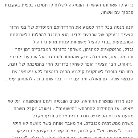
נודע לו שאחותו העשירה הפסיקה לשלוח לו תמיכה כספית בעקבות
סכסוך עם אשתו.
יונק מנסה בכל דרך למנוע את הדרדרותם המוסרית של בני הדור
הצעיר ובעיקר של ארבעת ילדיו. הוא מתנגד להפלות מלאכותיות
המתבצעות בכדי להציל משפחות עניות מהעוני ההולך
וגדל, פרוטקציות למיניהן, משחקי כדורגל המבזבזים זמן יקר
וכדומה. אט, אט מגלה יונק שהמוסר פסח גם על ארבעת ילדיו :
גיאורג, הבן הצעיר הופך לשחקן כדורגל החי בתמיכתה של זונה,
בתו הני הופכת לשחקנית קולנוע החיה בזוגיות ללא נישואין עם
הבמאי שלה. גם פאולה חיה עם ידיד בלי שום כוונה להתחתן עימו.
יונק מודח ממשרת ההוראה. סכום הפנסיה זעום והמשפחה על סף
ייאוש. אז מתחילות להתרחש "הישועות" : גיאורג מקבל משרה
מטעם אגודת הספורט, מוזג בבית מרזח, פריץ מקבל
משרה ממשלתית מכובדת, אך מאבד אותה בשל מעשה לא חוקי
והני ה"עושה חיל" בקולנוע, יוצרת קשרים מקצועיים ובעיקר