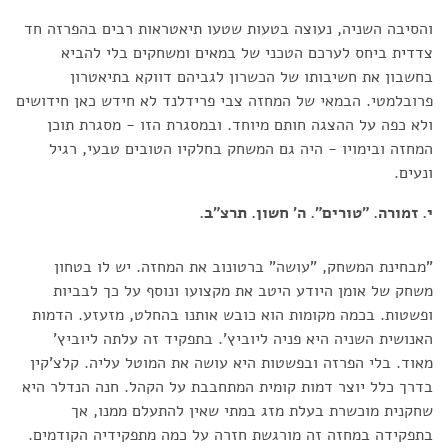
והסיבה השניה, נעוצה בטעות שטעו תיאטראות רבים בהפרזה חד
צדדית ביחס לערכם הטכני של במאים ומשחקים בלי להביא
בחשבון את חשיבותו של הכשרון לגביהם דווקא בתיאטרון
פרובלמטי. הבמאי של המחזה צבי פרידלנד לא חידש כאן חידושים
ולא כפה על ההצגה חותם מיוחד. ובמסגרת הזו - מסגרת תוכן
המחזה ובימויו - היה גם המשחק בחלקיו הטובים טבעי, רגיל
ונעים.
י. זמורה. "טורים". ה' חשון. תרצ"ב.
"מבחינת המשחק, "עושה" ברטונוב את המחזה. יש לו בטחון
משחק של אומן היודע היטב את מקצועו ונוסף על כך לבביות
ופשטות. בכמה מקומות הוא כובש אותנו בהחלט, מזעזע. הדמות
האנושית השניה היא פניה ליוביץ'. בתפקיד זה עלתה ליוביץ'
מאוד. בלי הפרזה ובפשטות היא עושה את המוטל עליה. קלצ'קין
בדרך כלל יוצר דמות קומית המתחבבת על הקהל. חנה הנדלר היא
שחקנית מוכשרת בעלת מזג במתי שאין להתעלם ממנו, אך
בתפקידה במחזה זה מורגשת חזרה על כמה מתפקידיה הקודמים.