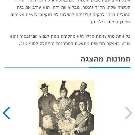
אינטימיים עם המפיק העשיר. גם פאולה עולה לגדולה. "הידיד"
העשיר שלה, הד"ר גינטר, מבקש את ידה. הוא עוזב את בית
החולים בכדי להקים קליניקה להפלות לא חוקיות לנשים עשירות
שאינן רוצות בילדיהן.
כל אחת מהישועות הללו היא מהלומת מוות לנפש הפרופסור והוא
פורץ בצעקה חרישית מיואשת המתחננת ומייחלת לסוף טוב.
תמונות מהצגה