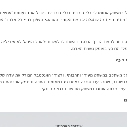
 : משחק אנסמבלי בלי כוכבים ובלי כוכביזם. שכל אחד מאותם 'אנשים ב
ל מחזה חיים זה שמגלה לנו את הקומי והטראגי הצפון בחיי כל אדם: 'ה
 בחר לו את הדרך הנכונה בהשתדלו לעשות מ'אווז הפרא' לא אידיליה 
מלי הרובץ בעומק נשמת האדם.
קל משתלב במשחק מעודן ותרבותי. ולצידו האנסמבל הכולל את עדה ט
רטונוב, שחרז עוד פנינה במחרוזת דמויותיו. החרה והחזיק אחריהם במ
עמי זיכתה אותנו במשחק מחושב הבנוי קב ונקי
שירותי הארכיון: