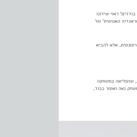
ודדים' ראוי שידונו
טראגדיה האנושית' של
רומנטית, אלא להביא
ל, שהפליאה במשחקה
שחק נאה ואומר כבוד,