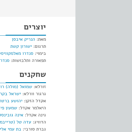
יוצרים
מאת:
הנריק איבסן
תרגום:
ישורון קשת
בימוי:
סנדרו מאלמקוויסט
תפאורה ותלבושות:
סנדרו
שחקנים
זורלא:
שמואל (מולה) רו
גרגור וורלא:
ישראל בקר
אקדל הזקן:
יהושע ברטונ
היאלמר אקדל:
שמעון פי
גינה אקדל:
אינה גובינסק
הדוויג:
עדה טל (טרייבמן
גברת סורבי:
בת עמי אלי