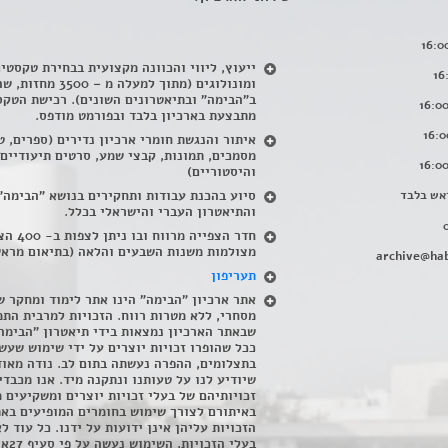
ייעוץ, ליווי והכוונה מקצועית בבחירת טקסטי
ומונולוגים (מתוך למעלה מ – 500
ב"הבימה" ובתיאטרונים השונים). רכישת הטקס
מתבצעת בארכיון בלבד ובפורמט מודפס.
איתור והנגשת חומרי ארכיון נדירים
(
ספרים, ט
מסמכים, תמונות, קבצי שמע, סרטים תיעודיים
והיסטוריים)
אש בלבד
סיוע בהכנת עבודות ותחקירים בנושא "הבימה"
והתיאטרון העברי והישראלי בכלל
.
חדר הצפייה מרווח ובו
מצולמות משנות השבעים והלאה (בתיאום מראש
archive@hab
תעריפון
אתר ארכיון "הבימה" הינו אתר לימוד ומחקר ש
מסחרי, ללא מטרות רווח. הזכויות למרבית התמ
שבאתר הארכיון נמצאות בידי תיאטרון "הבימה
ככל שהופרו זכויות יוצרים על ידי שימוש שעשי
בתצלומים, ההפרה נעשתה בתום לב. נודה מאוד
שיודיע לנו על טעותנו ונתקנה מיד. אנו מכבדי
זכויותיהם של בעלי זכויות יוצרים ומשקיעים 
באיתורם לצורך שימוש בחומרים המופיעים בא
הזכויות עליהן אינן ידועות על ידנו. כל עוד ל
בעלי הזכויו