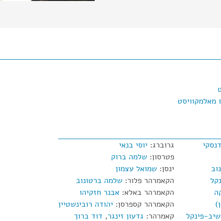
 מאלמקוויסט
דנסקי
גרוברג:
יוסי בנאי
פטרסון:
שלמה ברוק
וב
ינסן:
שמואל עצמון
נקל
הקאמרהר פלור:
שלמה ברטונוב
ה
הקאמרהר באלא:
אבנר חזקיהו
)
הקאמרהר קספרסן:
יהודה רובינשטיין
שיב-פינקל
קאמרהר:
גדעון זינגר
,
דוד ברוך