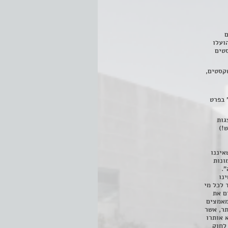
ם
3 מחזות, שהועלו
טים
קסטים,
 בפרט
 ניתן לצפות ב- 400 הצגות
!)
איננו
ונות
".
נו
 לכל מי
ם את
מאמצים
תר, אשר
א אותרו
ת, השימוש נעשה על פי סעיף 27א לחוק