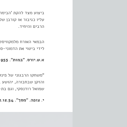
ביצוע מצד להקת 'הבימה'
עליו כגיבור או קורבן ש
הרבים והיחיד.
הבמאי האורח מלמקוויסט,
לידי ביטוי את הדמוני-ס
א.ש.יורס. "במות". 23.1.1955
"משחקו הרבגוני של פינ
והזקן שבחבורה, יהושע ב
שמואל רודנסקי, וגם בת-
י. צופה. "מסך". 22.12.54