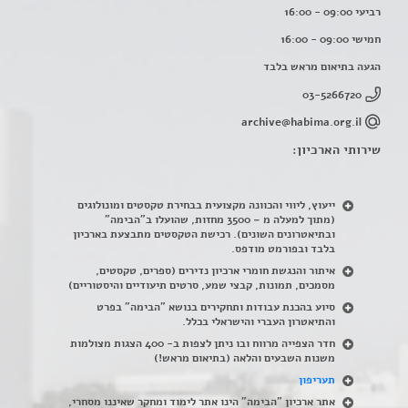
רביעי 09:00 - 16:00
חמישי 09:00 - 16:00
הגעה בתיאום מראש בלבד
03-5266720
archive@habima.org.il
שירותי הארכיון:
ייעוץ, ליווי והכוונה מקצועית בבחירת טקסטים ומונולוגים
(מתוך למעלה מ – 3500 מחזות, שהועלו ב"הבימה"
ובתיאטרונים השונים). רכישת הטקסטים מתבצעת בארכיון
בלבד ובפורמט מודפס.
איתור והנגשת חומרי ארכיון נדירים
(
ספרים, טקסטים,
מסמכים, תמונות, קבצי שמע, סרטים תיעודיים והיסטוריים)
סיוע בהכנת עבודות ותחקירים בנושא "הבימה" בפרט
והתיאטרון העברי והישראלי בכלל
.
חדר הצפייה מרווח ובו ניתן לצפות ב- 400 הצגות מצולמות
משנות השבעים והלאה (בתיאום מראש!)
תעריפון
אתר ארכיון "הבימה" הינו אתר לימוד ומחקר שאיננו מסחרי,