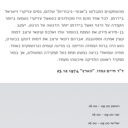
מהשחקנים התבלטו ב'אנטי-גיבוריות' שלהם, נסים עזיקרי וישראל
בידרמן. לכל אחד מהם היו מונולוגים כשאצל עזיקרי נשמעו ביותר
הקפדה על היגוי ואצל בידרמן יותר הדגשה על הרגש. יעקב
בן-סירא פירק את המתח בהומור שלו ואלכס קוטאי עיצב דמות
קצין אמינה ומסוגננת. אברהם רונאי עיצב את דמות דונקן בכשרון,
הוא היה ברוח המחזה והייתה בו מזיגה קומית וגרוטסקית כאחד.
תחיה שמואלי כרעה כמעט תחת נטל תפקידה המשולש, אך בתור
תפקיד ראשון החזיקה איכשהו מעמד.
ד"ר חיים גמזו. "הארץ" 25.12.1974
ראשון 09:00 - 16:00
שני 09:00 - 16:00
שלישי 09:00 - 16:00