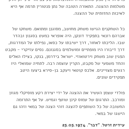
משלמות ההצגה. התאורה הטובה של נתן פנטורין תרמה אף היא
לאיכות החזותית של ההצגה.
כל השחקנים הגישו משחק מחושב, מסוגנן ומתואם. משחקו של
אברהם רונאי בתפקיד דונקן, היה אופראי כמעט בסגנון ובהדר
שבו. הליכתו לאחור, דרך ישיבתו על כסאו, נפילתו על המדרגות,
דרך דיבורו היו מופתיים ומושלמים בסגנונם. נסים עזיקרי - מקבט
הפגין שוב משחק וירטואוזי. ישראל בידרמן, בנקו, בצילו האלים
והחד משמעי של מקבט, הקרין עוצמה רבה. לתחיה שמואלי היו
רגעים מצויינים. אלכס קוטאי ויעקב בן-סירא ביצעו היטב
תפקידים שונים.
פולדי שצמן העשיר את ההצגה על ידי יצירת רקע מוסיקלי מגוון
ומורכב. התרגום של עמוס קינן שוטף וגמיש. על אף התרומה
החשובה של כל השותפים להצגה זוהי הצגה של במאי וזהו גם
הישגו של במאי.
עידית זרטל. "דבר". 25.05.1974