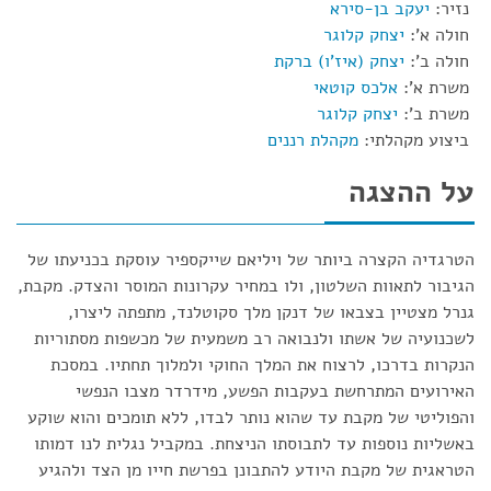
נזיר:
יעקב בן-סירא
חולה א':
יצחק קלוגר
חולה ב':
יצחק (איז'ו) ברקת
משרת א':
אלכס קוטאי
משרת ב':
יצחק קלוגר
ביצוע מקהלתי:
מקהלת רננים
על ההצגה
הטרגדיה הקצרה ביותר של ויליאם שייקספיר עוסקת בכניעתו של
הגיבור לתאוות השלטון, ולו במחיר עקרונות המוסר והצדק. מקבת,
גנרל מצטיין בצבאו של דנקן מלך סקוטלנד, מתפתה ליצרו,
לשכנועיה של אשתו ולנבואה רב משמעית של מכשפות מסתוריות
הנקרות בדרכו, לרצוח את המלך החוקי ולמלוך תחתיו. במסכת
האירועים המתרחשת בעקבות הפשע, מידרדר מצבו הנפשי
והפוליטי של מקבת עד שהוא נותר לבדו, ללא תומכים והוא שוקע
באשליות נוספות עד לתבוסתו הניצחת. במקביל נגלית לנו דמותו
הטראגית של מקבת היודע להתבונן בפרשת חייו מן הצד ולהגיע