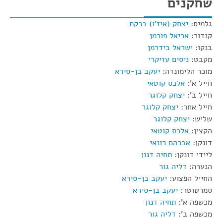
שחקנים
גלמיס:
יצחק (איז'ו) ברקת
קנדור:
אריאל פורמן
בנקו:
ישראל בידרמן
מקבט:
ניסים עזיקרי
מוכר הלימונדה:
יעקב בן-סירא
חייל א':
אלכס קוטאי
חייל ב':
יצחק קלוגר
חייל אחר:
יצחק קלוגר
שליש:
יצחק קלוגר
הקצין:
אלכס קוטאי
דונקן:
אברהם רונאי
ליידי דונקן:
תחיה דנון
הנערה:
דליה גור
החייל הפצוע:
יעקב בן-סירא
סמרטוטר:
יעקב בן-סירא
מכשפה א':
תחיה דנון
מכשפה ב':
דליה גור