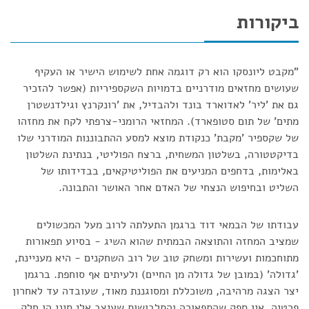
ביקורות
"מקבט ליונסקו הוא רק דוגמה אחת לשימוש הישיר או העקיף
שעושים מחזאים מודרניים בדמויות השקספיריות (אפשר להזכיר
גם את 'ליר' לאדוארד בונד ולהבדיל, את 'רונקרנץ וגילדנשטרן
מתים' של תום סטופארד). המחזאי הרומני-צרפתי לקח את מחזהו
של שקספיר 'מקבת' כנקודת מוצא למסע ההתבוננות המודרני שלו
בדיקטטורה, בשלטון המשחית, ברצח הפוליטי, בנתינת השלטון
באלימות, בדחפים המניעים את הפוליטיקאים, בבדידותו של
השליט ובחיפוש הנצחי של האדם אחר האושר והתבונה.
עבודתו של הבמאי דוד ברגמן התעלתה לרוב מעל המכשולים
שמציב המחזה והתוצאה הבמתית שהוא השיג - בסיוע תפאורות
מתוחכמות ועשירות ומשחק טוב של רוב השחקנים - היא מעניינת,
'גדולה' (במובן של גדולה מן החיים) ולעיתים אף סוחפת. ברגמן
יצר הצגה מרהיבה, משוכללת ומסוגננת מאוד, שעובדה עד לאחרון
פרטיה. אין ספק שהתפאורה והתלבושות שעיצב אלי סיני הן חלק