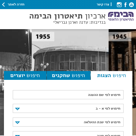
חזרה לאתר
צרו קשר
ארכיון
תיאטרון הבימה
בנדיבות: עדנה וארנן גבריאלי
חיפוש
הצגות
חיפוש
שחקנים
חיפוש
יוצרים
חיפוש לפי שם ההצגה
חיפוש לפי א - ב
חיפוש לפי א - ב
חיפוש לפי שנת ההעלאה
חיפוש לפי שנת ההעלאה
חיפוש לפי סוגה
חיפוש לפי סוגה