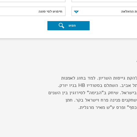
נת ההעלאה
חיפוש לפי סוגה
ת ההעלאה
חיפוש לפי סוגה
חפש
הקת גייסות השריון. למד בחוג לאמנות
התיאטרון באוניברסיטת תל אביב. השתלם בסטודיו HB בניו יורק.
בישראל. שיחק ב"הבימה" לסירוגין בין השנים
בנם של השחקנים פנינה פרח וישראל בקר. חתן
הכסף" ופרס ע"ש מאיר מרגלית.