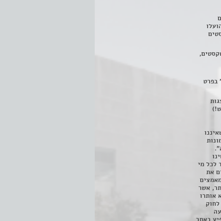
ם
3 מחזות, שהועלו
טים
קסטים,
 בפרט
 ניתן לצפות ב- 400 הצגות
!)
איננו
ונות
".
נו
 לכל מי
ם את
מאמצים
תר, אשר
א אותרו
ת, השימוש נעשה על פי סעיף 27א לחוק
נפגעה
יע באתר