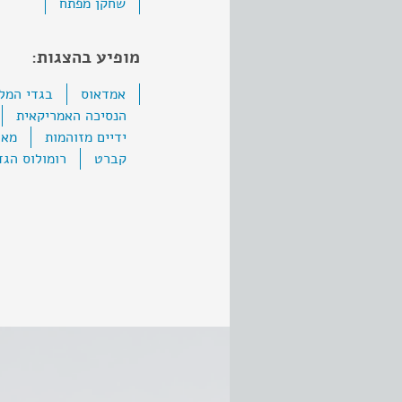
שחקן מפתח
מופיע בהצגות:
אמדאוס
בגדי המל
הנסיכה האמריקאית
ידיים מזוהמות
מאח
קברט
רומולוס הגד