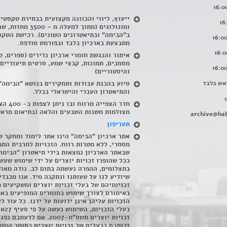
ייעוץ, ליווי והכוונה מקצועית בבחירת טקסטי
ומונולוגים (מתוך למעלה מ – 500
ב"הבימה" ובתיאטרונים השונים). רכישת הטקס
מתבצעת בארכיון בלבד ובפורמט מודפס.
איתור והנגשת חומרי ארכיון נדירים
(
ספרים, ט
מסמכים, תמונות, קבצי שמע, סרטים תיעודיים
והיסטוריים)
אש בלבד
סיוע בהכנת עבודות ותחקירים בנושא "הבימה"
והתיאטרון העברי והישראלי בכלל
.
חדר הצפייה מרווח ובו
מצולמות משנות השבעים והלאה (בתיאום מראש
archive@hab
תעריפון
אתר ארכיון "הבימה" הינו אתר לימוד ומחקר ש
מסחרי, ללא מטרות רווח. הזכויות למרבית התמ
שבאתר הארכיון נמצאות בידי תיאטרון "הבימה
ככל שהופרו זכויות יוצרים על ידי שימוש שעשי
בתצלומים, ההפרה נעשתה בתום לב. נודה מאוד
שיודיע לנו על טעותנו ונתקנה מיד. אנו מכבדי
זכויותיהם של בעלי זכויות יוצרים ומשקיעים 
באיתורם לצורך שימוש בחומרים המופיעים בא
הזכויות עליהן אינן ידועות על ידנו. כל עוד ל
בעלי הזכויו
זכויות יוצרים תשס"ח-2007. אם לדעתכם 
זכותכם כבעלים של זכויות יוצרים בחומר המופ