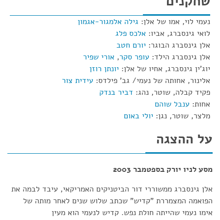
שחקנים
נעמי לוי, אמו של אלן:
גילה אלמגור-אגמון
לואי גינסברג, אביו:
אלכס פלג
אלן גינסברג הבוגר:
יורם חטב
אלן גינסברג הילד:
עופר סקר
,
אורי שפיר
יוג'ין גינסברג, אחיו של אלן:
יונתן רוזן
אלינור, אחותה של נעמי/ גב' פילדס:
עידית צור
פקיד קבלה, שוטר, נהג:
דביר בנדק
אחות:
ענבל שוהם
מלצר, שוטר, נגן:
יולי באום
על ההצגה
מסע לניו יורק בספטמבר 2003
אלן גינסברג ממשוררי דור הביטניקים האמריקאי, עיבד לבמה את
הפואמה המצמררת "קדיש" שכתב שלוש שנים לאחר מותה של
אימו נעמי שהייתה חולת נפש. קדיש לנעמי הוא מעין