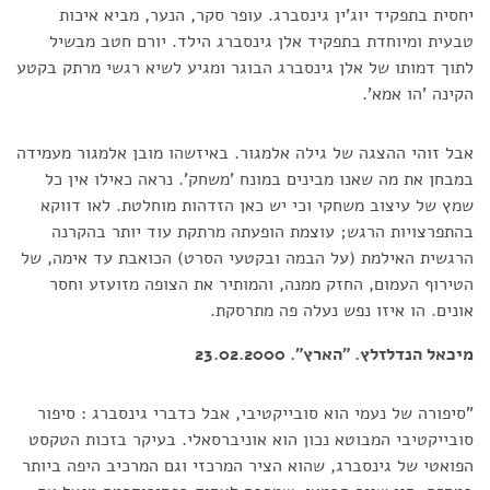
יחסית בתפקיד יוג'ין גינסברג. עופר סקר, הנער, מביא איכות
טבעית ומיוחדת בתפקיד אלן גינסברג הילד. יורם חטב מבשיל
לתוך דמותו של אלן גינסברג הבוגר ומגיע לשיא רגשי מרתק בקטע
הקינה 'הו אמא'.
אבל זוהי ההצגה של גילה אלמגור. באיזשהו מובן אלמגור מעמידה
במבחן את מה שאנו מבינים במונח 'משחק'. נראה כאילו אין כל
שמץ של עיצוב משחקי וכי יש כאן הזדהות מוחלטת. לאו דווקא
בהתפרצויות הרגש; עוצמת הופעתה מרתקת עוד יותר בהקרנה
הרגשית האילמת (על הבמה ובקטעי הסרט) הכואבת עד אימה, של
הטירוף העמום, החזק ממנה, והמותיר את הצופה מזועזע וחסר
אונים. הו איזו נפש נעלה פה מתרסקת.
מיכאל הנדלזלץ. "הארץ". 23.02.2000
"סיפורה של נעמי הוא סובייקטיבי, אבל כדברי גינסברג : סיפור
סובייקטיבי המבוטא נכון הוא אוניברסאלי. בעיקר בזכות הטקסט
הפואטי של גינסברג, שהוא הציר המרכזי וגם המרכיב היפה ביותר