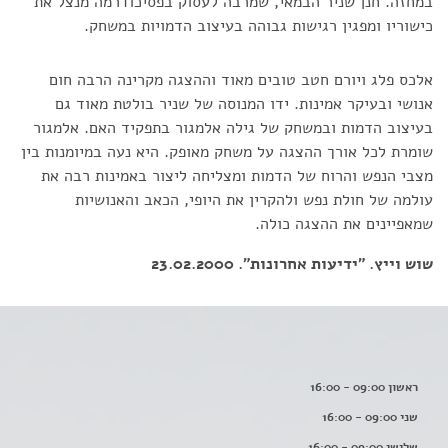
במחזה. חנן שניר הבמאי, שמרבה לעסוק בפסיכודרמה מנצל את
כישוריו ומפגין רגישות גבוהה בעיצוב הדמויות במשחק.
אלכס פלג ויורם חטב טובים מאוד וההצגה מקרינה הרבה חום
אנושי ובעיקר אמינות. ידו המנוסה של שניר בולטת מאוד גם
בעיצוב הדמות ובמשחק של גילה אלמגור בתפקיד האם. אלמגור
שומרת לכל אורך ההצגה על משחק מאופק. היא נעה במיומנות בין
מצבי הנפש והרוח של הדמות ומצליחה ליצור באמינות רבה את
עולמה של חולת נפש ולהקרין את היופי, הכאב והאנושיות
שמאפיינים את ההצגה כולה.
שוש וייץ. "ידיעות אחרונות". 23.02.2000
ראשון 09:00 - 16:00
שני 09:00 - 16:00
שלישי 09:00 - 16:00