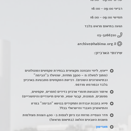
רביעי 09:00 - 16:00
חמישי 09:00 - 16:00
הגעה בתיאום מראש בלבד
03-5266720
archive@habima.org.il
שירותי הארכיון:
ייעוץ, ליווי והכוונה מקצועית בבחירת טקסטים ומונולוגים
(מתוך למעלה מ – 3500 מחזות, שהועלו ב"הבימה"
ובתיאטרונים השונים). רכישת הטקסטים מתבצעת בארכיון
בלבד ובפורמט מודפס.
איתור והנגשת חומרי ארכיון נדירים
(
ספרים, טקסטים,
מסמכים, תמונות, קבצי שמע, סרטים תיעודיים והיסטוריים)
סיוע בהכנת עבודות ותחקירים בנושא "הבימה" בפרט
והתיאטרון העברי והישראלי בכלל
.
חדר הצפייה מרווח ובו ניתן לצפות ב- 400 הצגות מצולמות
משנות השבעים והלאה (בתיאום מראש!)
תעריפון