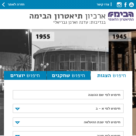
חזרה לאתר
צרו קשר
ארכיון
תיאטרון הבימה
בנדיבות: עדנה וארנן גבריאלי
חיפוש
הצגות
חיפוש
שחקנים
חיפוש
יוצרים
חיפוש לפי שם ההצגה
חיפוש לפי א - ב
חיפוש לפי א - ב
חיפוש לפי שנת ההעלאה
חיפוש לפי שנת ההעלאה
חיפוש לפי סוגה
חיפוש לפי סוגה