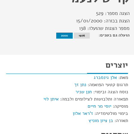
הצגה מספר:
529
הצגת בכורה:
15/01/2000
מספר הצגות שהועלו:
138
הועלה גם בשנים:
2000
1976
יוצרים
מאת:
אלן גינסברג
תרגום קטעי הפואמה:
נתן זך
נוסח הצגה ובימוי:
חנן שניר
תפאורה ותלבושות לצילומים ולבמה:
איתן לוי
מוסיקה:
יוסי מר חיים
בימוי מולטימדיה:
ז'ראר אלון
תאורה:
בן ציון מוניץ