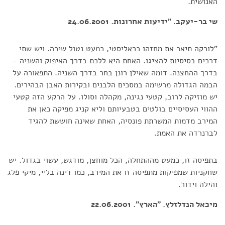
האנושית.
שי בר-יעקב. "ידיעות אחרונות. 24.06.2001
"לורקה תיאר את מחזהו כראליסטי, כמעט נטול שירה. ויש שתי
דרכים בסיסיות להציגו. האחת היא ללכת בדרך האיפוק והשניה -
בדרך ההחצנה. דומה שאילן רונן בחר בדרך השניה. התפאורה על
הבמה הגדולה מרשימה במסכים הלבנים ובקירות האבן הבהירים.
יש מוזיקה לרוב, קטעי נגינה, מקהלה וסולו. על הרקע הזה קטעי
ההווי העסיסיים בולטים בטבעיותם וליא קניג מפיקה כאן את
המירב מדמות המשרתת פונסיה, האחת שאינה חוששת להגיד
לברנרדה את האמת.
בתפיסה זו, כמעט מההתחלה, הכל מוחצן, מודגש, עשוי בגדול. יש
שחקניות שמפיקות מתפיסה זו את המירב, כמו דינה בליי, מיקי פלג
והילה וידור.
מיכאל הנדלזלץ. "הארץ". 22.06.2001