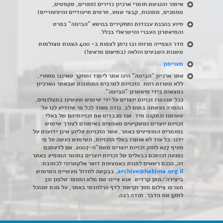
איתור והנגשת חומרי ארכיון נדירים
(
ספרים, טקסטים,
מסמכים, תמונות, קבצי שמע, סרטים תיעודיים והיסטוריים)
סיוע בהכנת עבודות ותחקירים בנושא "הבימה" בפרט
והתיאטרון העברי והישראלי בכלל
.
חדר הצפייה מרווח ובו ניתן לצפות ב- 400 הצגות מצולמות
משנות השבעים והלאה (בתיאום מראש!)
תעריפון
אתר ארכיון "הבימה" הינו אתר לימוד ומחקר שאיננו מסחרי,
ללא מטרות רווח. הזכויות למרבית התמונות שבאתר הארכיון
נמצאות בידי תיאטרון "הבימה".
ככל שהופרו זכויות יוצרים על ידי שימוש שעשינו בתצלומים,
ההפרה נעשתה בתום לב. נודה מאוד לכל מי שיודיע לנו על
טעותנו ונתקנה מיד. אנו מכבדים את זכויותיהם של בעלי
זכויות יוצרים ומשקיעים מאמצים באיתורם לצורך שימוש
בחומרים המופיעים באתר, אשר הזכויות עליהן אינן ידועות על
ידנו. כל עוד לא אותרו בעלי הזכויות, השימוש נעשה על פי
סעיף 27א לחוק זכויות יוצרים תשס"ח-2007. אם לדעתכם
נפגעה זכותכם כבעלים של זכויות יוצרים בחומר המופיע באתר
זה, הנכם רשאים לפנות באמצעות דואר אלקטרוני לכתובת:
archive@habima.org.il
, בבקשה לחדול מעשיית השימוש
ביצירה/מתן קרדיט. אנא ציינו שם מלא ומספר טלפון וכן
תצרפו צילום מסך וקישור לדף הרלוונטי באתר, על מנת שנוכל
לתקן את הדבר. תודה רבה.