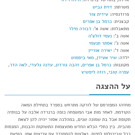
משרתת:
דוית גביש
פרודנסיה:
עידית צור
קבצנית:
כרמל בן אפרים
מתאבלות: אשה א':
דבורה מילר
אשה ב':
נעמי דולצ'ה
אשה ג':
אסתר תנעמי
אשה ד':
יאירה אוריין
ילדה:
שיר אעידן
,
מאי ביסמוט
מקוננות:
כרמל בן אפרים
,
זהבה גורדון
,
עדנה גלעדי
,
לאה הדר
,
עפרה טובי
,
רוזה ליפשיץ
על ההצגה
מחזהו המפורסם של לורקה מתרחש בספרד בתחילת המאה
הקודמת. לאחר מות אבי המשפחה כופה ברנרדה אלבה על בנותיה
תקופת אבל בת שמונה שנים, במהלכה אסור יהיה להן לצאת
מהבית. בין כתלי הכלא החדש מתעצמות התשוקות והבנות, המנסות
ככל שביכולתן לחיות, נאלצות להתמודד עם עריצות אמן. הופעת