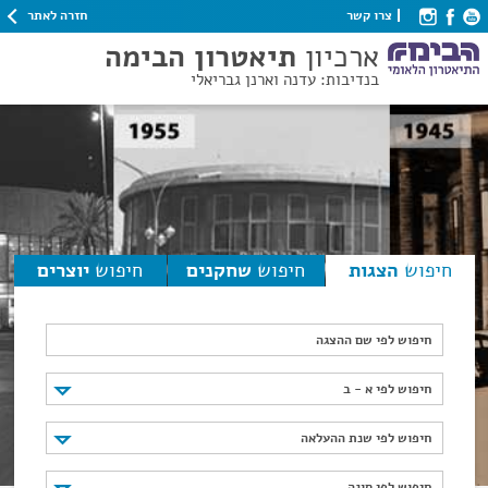
חזרה לאתר
צרו קשר
ארכיון
תיאטרון הבימה
בנדיבות: עדנה וארנן גבריאלי
חיפוש
הצגות
חיפוש
שחקנים
חיפוש
יוצרים
חיפוש לפי שם ההצגה
חיפוש לפי א - ב
חיפוש לפי א - ב
חיפוש לפי שנת ההעלאה
חיפוש לפי שנת ההעלאה
חיפוש לפי סוגה
חיפוש לפי סוגה