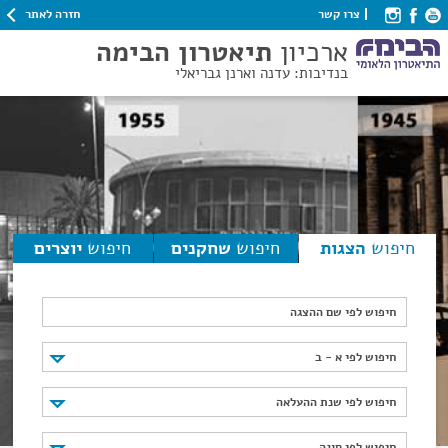
חזרה לאתר
צרו קשר
ארכיון
תיאטרון הבימה
בנדיבות: עדנה וארנן גבריאלי
חיפוש
הצגות
חיפוש
שחקנים
חיפוש
יוצרים
חיפוש לפי שם ההצגה
חיפוש לפי א - ב
חיפוש לפי א - ב
חיפוש לפי שנת ההעלאה
חיפוש לפי שנת ההעלאה
חיפוש לפי סוגה
חיפוש לפי סוגה