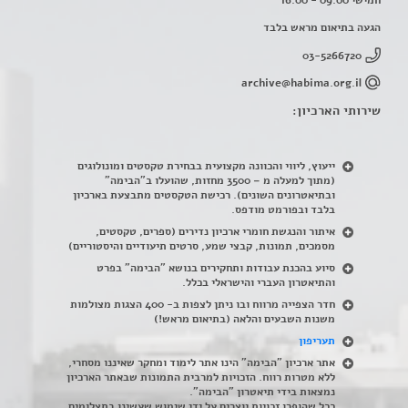
הגעה בתיאום מראש בלבד
03-5266720
archive@habima.org.il
שירותי הארכיון:
ייעוץ, ליווי והכוונה מקצועית בבחירת טקסטים ומונולוגים
(מתוך למעלה מ – 3500 מחזות, שהועלו ב"הבימה"
ובתיאטרונים השונים). רכישת הטקסטים מתבצעת בארכיון
בלבד ובפורמט מודפס.
איתור והנגשת חומרי ארכיון נדירים
(
ספרים, טקסטים,
מסמכים, תמונות, קבצי שמע, סרטים תיעודיים והיסטוריים)
סיוע בהכנת עבודות ותחקירים בנושא "הבימה" בפרט
והתיאטרון העברי והישראלי בכלל
.
חדר הצפייה מרווח ובו ניתן לצפות ב- 400 הצגות מצולמות
משנות השבעים והלאה (בתיאום מראש!)
תעריפון
אתר ארכיון "הבימה" הינו אתר לימוד ומחקר שאיננו מסחרי,
ללא מטרות רווח. הזכויות למרבית התמונות שבאתר הארכיון
נמצאות בידי תיאטרון "הבימה".
ככל שהופרו זכויות יוצרים על ידי שימוש שעשינו בתצלומים,