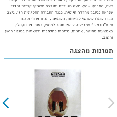
דעת, הסבתא שהיא מעט מטורפת וחובבת משחקי קלפים והדוד
שנראה כסובל מחרדה קיומית. כנגד החבורה הססגונית הזו, ניצב
הבן השמרן ששואף לביטחון, משמעת , הגיון צרוף וסגנון
חיים"נורמלי" אמביציה שהוא חותר לממש, באופן פרדוקסלי,
באמצעות סחיטה, איומים, מזימות פתלתלות ורמאויות בסגנון הישן
והטוב.
תמונות מהצגה