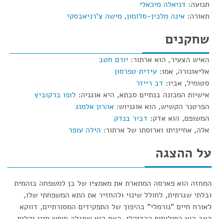
תנועה:
דניאלה מיכאלי
תאורה:
אינה מלכין-סלומון
,
מישה צ'רניאבסקי
שחקנים
האיש הצעיר, הוא ארתור:
יורם חטב
אליאונורה, אמו:
עידית טפרסון
סטומיל, אביו:
דב רייזר
אישיות המכונה בנתיים סבתא, היא אוגניה:
לופו ברקוביץ
הפרטנר הקשיש, הוא אוגניוש:
אהרון אלמוג
המשופם, הוא אדק:
דביר בנדק
אלה, אחייניתו וארוסתו של ארתור:
הילה עופר
על ההצגה
המחזה הוא פארסה המתארת את מאמציו של בן למשפחה בוהמית
ובלתי שגרתית, לחולל שינוי ולהחזיר את התא המשפחתי שלו,
לאורח חיים "נורמלי" בהיפוך של התפקידים המסורתיים, דווקא
האב הוא הפילוסוף הרדיקלי, האם היא שמגלה חופש מיני וקלות