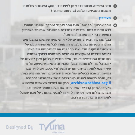
חדר הצפייה מרווח ובו ניתן לצפות ב- 400 הצגות מצולמות
משנות השבעים והלאה (בתיאום מראש!)
תעריפון
אתר ארכיון "הבימה" הינו אתר לימוד ומחקר שאיננו מסחרי,
ללא מטרות רווח. הזכויות למרבית התמונות שבאתר הארכיון
נמצאות בידי תיאטרון "הבימה".
ככל שהופרו זכויות יוצרים על ידי שימוש שעשינו בתצלומים,
ההפרה נעשתה בתום לב. נודה מאוד לכל מי שיודיע לנו על
טעותנו ונתקנה מיד. אנו מכבדים את זכויותיהם של בעלי
זכויות יוצרים ומשקיעים מאמצים באיתורם לצורך שימוש
בחומרים המופיעים באתר, אשר הזכויות עליהן אינן ידועות על
ידנו. כל עוד לא אותרו בעלי הזכויות, השימוש נעשה על פי
סעיף 27א לחוק זכויות יוצרים תשס"ח-2007. אם לדעתכם
נפגעה זכותכם כבעלים של זכויות יוצרים בחומר המופיע באתר
זה, הנכם רשאים לפנות באמצעות דואר אלקטרוני לכתובת:
archive@habima.org.il
, בבקשה לחדול מעשיית השימוש
ביצירה/מתן קרדיט. אנא ציינו שם מלא ומספר טלפון וכן
תצרפו צילום מסך וקישור לדף הרלוונטי באתר, על מנת שנוכל
לתקן את הדבר. תודה רבה.
Designed By