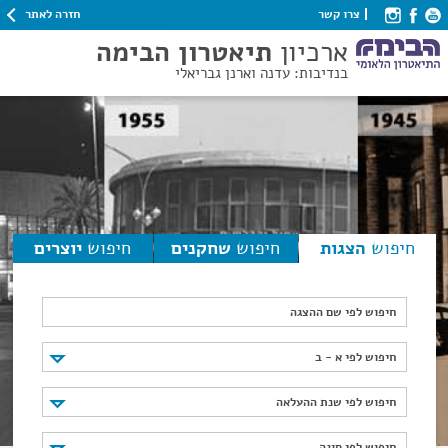
חזרה לאתר
צרו קשר
ארכיון
תיאטרון הבימה
בנדיבות: עדנה וארנן גבריאלי
חיפוש
הצגות
חיפוש
שחקנים
חיפוש
יוצרים
חיפוש לפי שם ההצגה
חיפוש לפי א - ב
חיפוש לפי א - ב
חיפוש לפי שנת ההעלאה
חיפוש לפי שנת ההעלאה
חיפוש לפי סוגה
חיפוש לפי סוגה