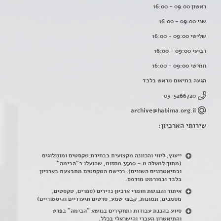
ראשון 09:00 - 16:00
שני 09:00 - 16:00
שלישי 09:00 - 16:00
רביעי 09:00 - 16:00
חמישי 09:00 - 16:00
הגעה בתיאום מראש בלבד
03-5266720
archive@habima.org.il
שירותי הארכיון:
ייעוץ, ליווי והכוונה מקצועית בבחירת טקסטים ומונולוגים
(מתוך למעלה מ – 3500 מחזות, שהועלו ב"הבימה"
ובתיאטרונים השונים). רכישת הטקסטים מתבצעת בארכיון
בלבד ובפורמט מודפס.
איתור והנגשת חומרי ארכיון נדירים
(
ספרים, טקסטים,
מסמכים, תמונות, קבצי שמע, סרטים תיעודיים והיסטוריים)
סיוע בהכנת עבודות ותחקירים בנושא "הבימה" בפרט
והתיאטרון העברי והישראלי בכלל
.