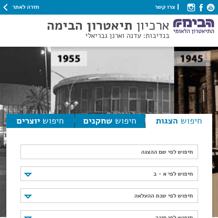
חזרה לאתר
צרו קשר
ארכיון
תיאטרון הבימה
בנדיבות: עדנה וארנן גבריאלי
חיפוש
הצגות
חיפוש
שחקנים
חיפוש
יוצרים
חיפוש לפי שם ההצגה
חיפוש לפי א - ב
חיפוש לפי א - ב
חיפוש לפי שנת ההעלאה
חיפוש לפי שנת ההעלאה
חיפוש לפי סוגה
חיפוש לפי סוגה