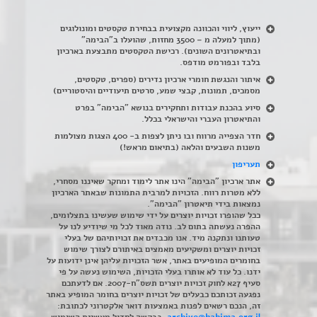
ייעוץ, ליווי והכוונה מקצועית בבחירת טקסטים ומונולוגים
(מתוך למעלה מ – 3500 מחזות, שהועלו ב"הבימה"
ובתיאטרונים השונים). רכישת הטקסטים מתבצעת בארכיון
בלבד ובפורמט מודפס.
איתור והנגשת חומרי ארכיון נדירים
(
ספרים, טקסטים,
מסמכים, תמונות, קבצי שמע, סרטים תיעודיים והיסטוריים)
סיוע בהכנת עבודות ותחקירים בנושא "הבימה" בפרט
והתיאטרון העברי והישראלי בכלל
.
חדר הצפייה מרווח ובו ניתן לצפות ב- 400 הצגות מצולמות
משנות השבעים והלאה (בתיאום מראש!)
תעריפון
אתר ארכיון "הבימה" הינו אתר לימוד ומחקר שאיננו מסחרי,
ללא מטרות רווח. הזכויות למרבית התמונות שבאתר הארכיון
נמצאות בידי תיאטרון "הבימה".
ככל שהופרו זכויות יוצרים על ידי שימוש שעשינו בתצלומים,
ההפרה נעשתה בתום לב. נודה מאוד לכל מי שיודיע לנו על
טעותנו ונתקנה מיד. אנו מכבדים את זכויותיהם של בעלי
זכויות יוצרים ומשקיעים מאמצים באיתורם לצורך שימוש
בחומרים המופיעים באתר, אשר הזכויות עליהן אינן ידועות על
ידנו. כל עוד לא אותרו בעלי הזכויות, השימוש נעשה על פי
סעיף 27א לחוק זכויות יוצרים תשס"ח-2007. אם לדעתכם
נפגעה זכותכם כבעלים של זכויות יוצרים בחומר המופיע באתר
זה, הנכם רשאים לפנות באמצעות דואר אלקטרוני לכתובת: