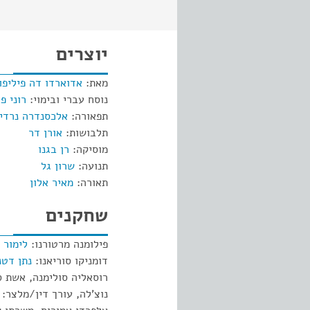
יוצרים
מאת:
אדוארדו דה פיליפו
נוסח עברי ובימוי:
רוני פ
תפאורה:
אלכסנדרה נרדי
תלבושות:
אורן דר
מוסיקה:
רן בגנו
תנועה:
שרון גל
תאורה:
מאיר אלון
שחקנים
פילומנה מרטורנו:
לימור 
דומניקו סוריאנו:
נתן דטנ
רוסאליה סולימנה, אשת ס
נוצ'לה, עורך דין/מלצר: