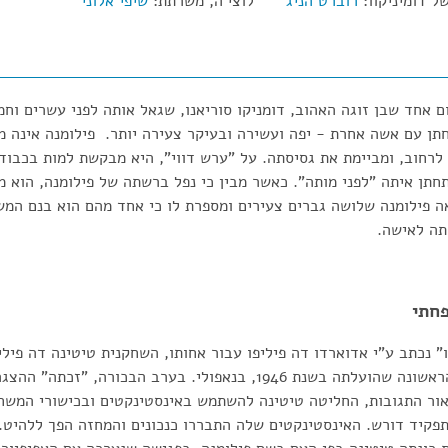
ל דומיניקוו:
רוברט הניג
לוצי'ה, משרתת:
שיפי אלוני
ום אחד שבן זוגה האהוב, דומניקו סוריאנו, שגאל אותה לפני עשרים וח
ן עם אשה אחרת - יפה ועשירה ובעיקר צעירה יותר. פילומנה אינה מ
לרחוב, ומביימת את גסיסתה. על "ערש דווי", היא מבקשת למות בכבוד
תחתן איתה "לפני מותה". כאשר מבין כי נפל ברשתה של פילומנה, הוא 
ה פילומנה שלושה גברים צעירים ומספרת לו כי אחד מהם הוא בנם המש
אותה לאישה.
פחתי
" נכתב ע"י אדוארדו דה פיליפו עבור אחותו, השחקנית טיטינה דה פילי
התפקיד הראשי בהפקה הראשונה שהועלתה בשנת 1946, בנאפולי. בערב הבכו
לאור התגובות, החליטה טיטינה להשתמש באינסטינקטים ובכישורי המשח
פקיד דורש. האינסטינקטים שלה התבררו כנכונים והמחזה הפך ללהיט.