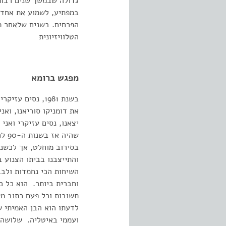
גדולה שבמשך שנים רבות 
במפתיע, לשמוע את אחד 
הפרחים. בשנים שלאחר מ
הטלוויזיונית
מפגש ברומא
בשנת 1981, נסי
את דומניקו סוריאנו, וא
יצאנו, נסים עזיקרי ואנ
שהי
בסירוב מוחלט, אך לכשנ
והתייצבנו בביתו הצנוע 
השיחות הכי נחמדות ולבב
וחברית ביותר. הוא כל כ
תשובות וכל פעם כתוב מש
לדעתו הוא הבן האמיתי ש
ועממי באיטליה. שלושה ח