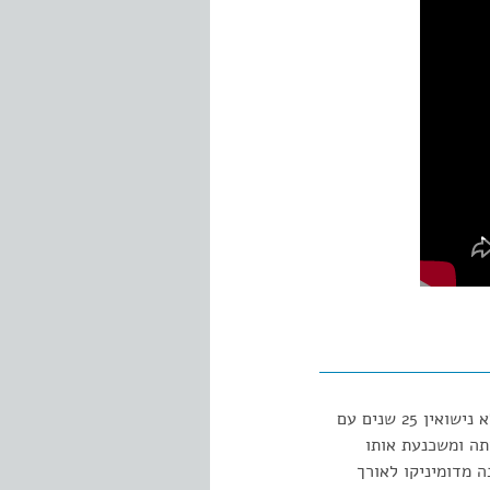
"במרכז הקומדיה דמותה של פילומנה מרטורנו (לימור גולדשטיין) זונה לשעבר שחיה בזוגיות ללא נישואין 25 שנים עם
תה ומשכנעת אותו
 מדומיניקו לאורך