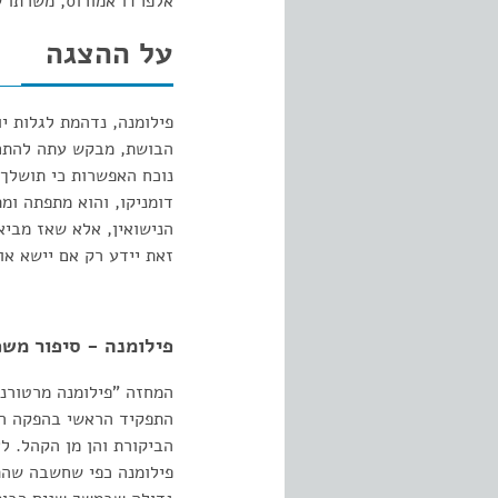
אלפרדו אמורוס, משרתו ש
על ההצגה
פילומנה, נדהמת לגלות י
הבושת, מבקש עתה להתחת
נוכח האפשרות כי תושלך 
דומניקו, והוא מתפתה ומ
הנישואין, אלא שאז מביא
זאת יידע רק אם יישא 
פילומנה - סיפור מש
המחזה "פילומנה מרטורנו
הביקורת והן מן הקהל. 
פילומנה כפי שחשבה שהת