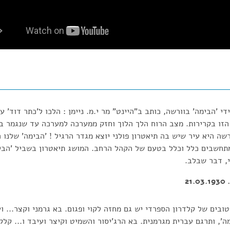
די 'הבימה' בוורשה, כותב ב"היינט" מר י.מ. ניימן : הלכו ל'כתר דוד' 
הזו בקרירות. מצב הרוח הלך הלוך וחזק ממערכה למערכה עד שנגמר ב
שה היא עיר שיש בה תיאטרון פולני יוצא מגדר הרגיל ! 'הבימה' שלנו 
תחשבים כלל וכלל בטעם של הקהל הרחב. המושג תיאטרון בשביל 'הבימ
, דבר שבלב.
2
ובים של קלדרון הספרדי יש גם מחזה לקוי ופגום. בא גרמני וקצר... וע
מה', ותרגם עברית מגרמנית. בא הרג'יסור והשמיט וקיצר ועיבד ו... קל