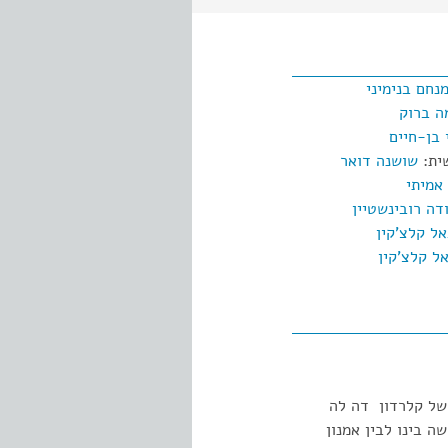
נחם בנימיני
ה ברוק
 בן-חיים
ית:
שושנה דואר
 אמיתי
דה רובינשטיין
ל קלצ'קין
ל קלצ'קין
 של קלרדון דה לה
 בינו לבין אמנון