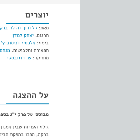
יוצרים
מאת:
קלדרון דה לה ברק
תרגום:
יצחק למדן
בימוי:
אלכסיי דניסוביץ' 
תפאורה ותלבושות:
מנחם 
מוסיקה:
ש. רוזובסקי
על ההצגה
מבוסס על פרק י"ג בספר
גילוי העריות שבין אמנו
ברקה, הפכו בהפקת הבימ