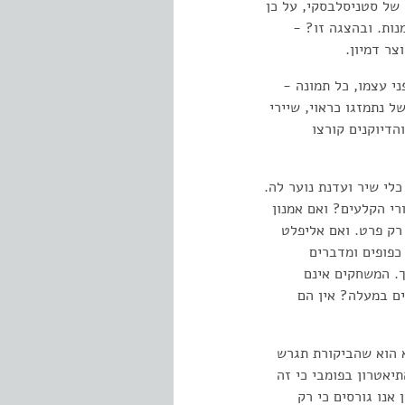
 של סטניסלבסקי, על כן
ות. ובהצגה זו? -
צר דמיון.
ני עצמו, כל תמונה -
ל נתמזגו כראוי, שיירי
הדיוקנים קורצו
לי שיר ועדנת נוער לה.
רי הקלעים? ואם אמנון
רק פרט. ואם אליפלט
כפופים ומדברים
ך. המשחקים אינם
ם במעלה? אין הם
א הוא שהביקורת תגרש
יאטרון בפומבי כי זה
אנו גורסים כי רק