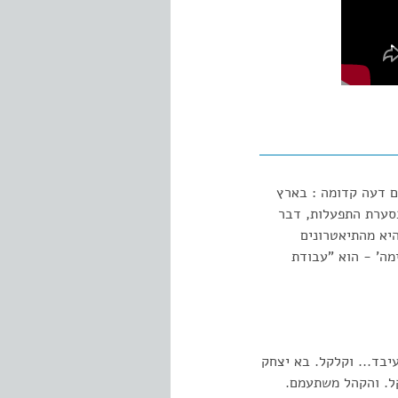
עם דעה קדומה : בארץ
סערת התפעלות, דבר
היא מהתיאטרונים
ה' - הוא "עבודת
יבד... וקלקל. בא יצחק
קל. והקהל משתעמם.