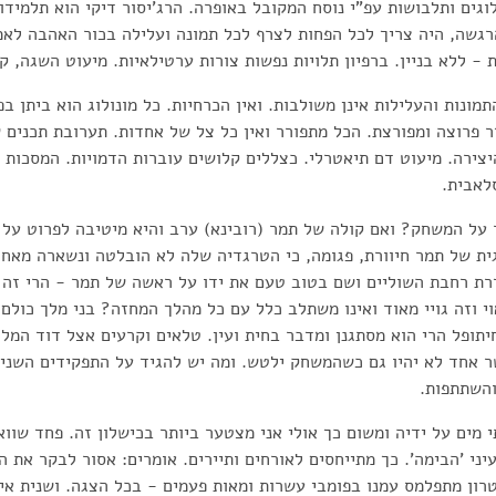
וגים ותלבושות עפ"י נוסח המקובל באופרה. הרג'יסור דיקי הוא תלמידו
גשה, היה צריך לכל הפחות לצרף לכל תמונה ועלילה בכור האהבה לאמנ
ת - ללא בניין. ברפיון תלויות נפשות צורות ערטילאיות. מיעוט השגה, קו
מונות והעלילות אינן משולבות. ואין הכרחיות. כל מונולוג הוא ביתן בפ
ר פרוצה ומפורצת. הכל מתפורר ואין כל צל של אחדות. תערובת תכנים ש
יצירה. מיעוט דם תיאטרלי. כצללים קלושים עוברות הדמויות. המסכות ו
לאבית.
על המשחק? ואם קולה של תמר (רובינא) ערב והיא מיטיבה לפרוט על כ
ית של תמר חיוורת, פגומה, כי הטרגדיה שלה לא הובלטה ונשארה מאחו
רת רחבת השוליים ושם בטוב טעם את ידו על ראשה של תמר - הרי זה 
י וזה גויי מאוד ואינו משתלב כלל עם כל מהלך המחזה? בני מלך כולם 
חיתופל הרי הוא מסתגנן ומדבר בחית ועין. טלאים וקרעים אצל דוד המל
ר אחד לא יהיו גם כשהמשחק ילטש. ומה יש להגיד על התפקידים השניי
והשתתפות.
י מים על ידיה ומשום כך אולי אני מצטער ביותר בכישלון זה. פחד שוו
ני 'הבימה'. כך מתייחסים לאורחים ותיירים. אומרים: אסור לבקר את הת
טרון מתפלמס עמנו בפומבי עשרות ומאות פעמים - בכל הצגה. ושנית אין 