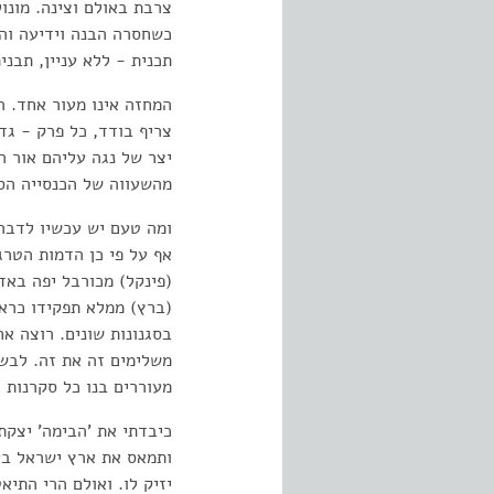
צרבת באולם וצינה. מונול
כשחסרה הבנה וידיעה והר
תכנית - ללא עניין, תבני
המחזה אינו מעור אחד. הת
צריף בודד, כל פרק - גד
יצר של נגה עליהם אור ה
מהשעווה של הכנסייה הס
ומה טעם יש עכשיו לדבר 
אף על פי כן הדמות הטרג
(פינקל) מכורבל יפה באד
(ברץ) ממלא תפקידו כראו
בסגנונות שונים. רוצה א
משלימים זה את זה. לבש
מעוררים בנו כל סקרנות 
כיבדתי את 'הבימה' יצקת
ותמאס את ארץ ישראל בעי
יזיק לו. ואולם הרי התיא