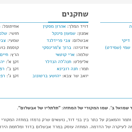
שחקנים
ה
דויד המלך:
אהרון מסקין
אחיתופל:
מ
אמנון:
שמעון פינקל
חושי:
שלמ
דיקי
אבשלום:
צבי פרידלנד
שמעי:
צבי
שמי (שמידט)
אדוניהו:
ברוך צ'מרינסקי
קוסמת כוש
שלמה:
ארי קוטאי
הרץ:
חיים
אליפלט:
חנה'לה הנדלר
זקן א':
יהו
תמר:
חנה רובינא
זקן ב':
רפא
יואב שר צבא:
יהושע ברטונוב
זקן ג':
רפא
 שמואל ב'. שמו המקורי של המחזה: "תלתליו של אבשלום".
ן ותמר והמאבק על כתר בין בני דוד, נושאים שרק נרמזו במחזה המקורי
ה לעיקרה של הדרמה. המחזה עוסק במרד אבשלום בדוד ומלחמת הירושה