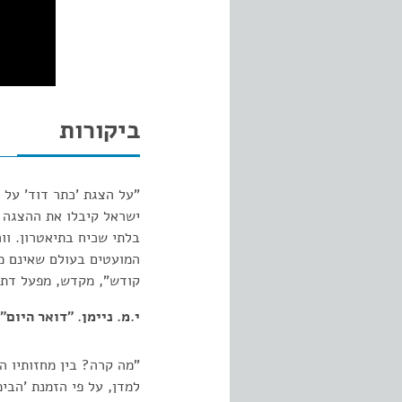
ביקורות
"על הצגת 'כתר דוד' על י
ישראל קיבלו את ההצגה 
בלתי שכיח בתיאטרון. וור
המועטים בעולם שאינם מ
קודש", מקדש, מפעל דתי
י.מ. ניימן. "דואר היום". 1.03.1930
"מה קרה? בין מחזותיו הט
למדן, על פי הזמנת 'הבי