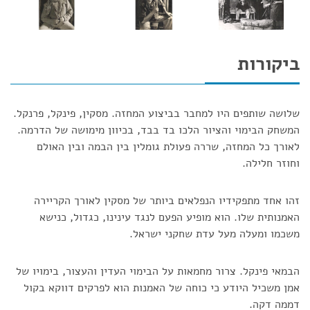
ביקורות
שלושה שותפים היו למחבר בביצוע המחזה. מסקין, פינקל, פרנקל.
המשחק הבימוי והציור הלכו בד בבד, בכיוון מימושה של הדרמה.
לאורך כל המחזה, שררה פעולת גומלין בין הבמה ובין האולם
וחוזר חלילה.
זהו אחד מתפקידיו הנפלאים ביותר של מסקין לאורך הקריירה
האמנותית שלו. הוא מופיע הפעם לנגד עינינו, כגדול, כנישא
משכמו ומעלה מעל עדת שחקני ישראל.
הבמאי פינקל. צרור מחמאות על הבימוי העדין והעצור, בימויו של
אמן משכיל היודע כי כוחה של האמנות הוא לפרקים דווקא בקול
דממה דקה.