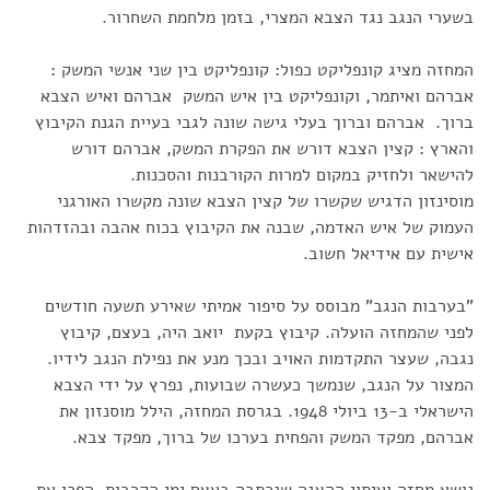
בשערי הנגב נגד הצבא המצרי, בזמן מלחמת השחרור.
המחזה מציג קונפליקט כפול: קונפליקט בין שני אנשי המשק :
אברהם ואיתמר, וקונפליקט בין איש המשק אברהם ואיש הצבא
ברוך. אברהם וברוך בעלי גישה שונה לגבי בעיית הגנת הקיבוץ
והארץ : קצין הצבא דורש את הפקרת המשק, אברהם דורש
להישאר ולחזיק במקום למרות הקורבנות והסכנות.
מוסינזון הדגיש שקשרו של קצין הצבא שונה מקשרו האורגני
העמוק של איש האדמה, שבנה את הקיבוץ בכוח אהבה ובהזדהות
אישית עם אידיאל חשוב.
"בערבות הנגב" מבוסס על סיפור אמיתי שאירע תשעה חודשים
לפני שהמחזה הועלה. קיבוץ בקעת יואב היה, בעצם, קיבוץ
נגבה, שעצר התקדמות האויב ובכך מנע את נפילת הנגב לידיו.
המצור על הנגב, שנמשך כעשרה שבועות, נפרץ על ידי הצבא
הישראלי ב-13 ביולי 1948. בגרסת המחזה, הילל מוסנזון את
אברהם, מפקד המשק והפחית בערכו של ברוך, מפקד צבא.