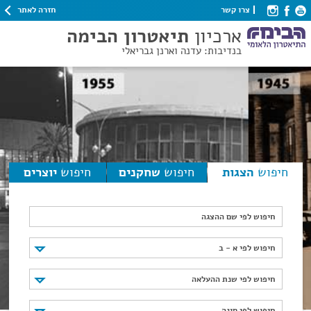
חזרה לאתר
צרו קשר
ארכיון
תיאטרון הבימה
בנדיבות: עדנה וארנן גבריאלי
חיפוש
הצגות
חיפוש
שחקנים
חיפוש
יוצרים
חיפוש לפי שם ההצגה
חיפוש לפי א - ב
חיפוש לפי א - ב
חיפוש לפי שנת ההעלאה
חיפוש לפי שנת ההעלאה
חיפוש לפי סוגה
חיפוש לפי סוגה