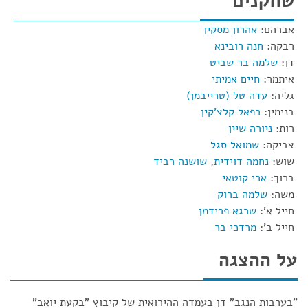
שחקנים
אברהם:
אהרון מסקין
רבקה:
חנה רובינא
דן:
שלמה בר שביט
איתמר:
חיים אמיתי
גליה:
עדה טל (טרייבמן)
בנימין:
רפאל קלצ'קין
רות:
ניורה שיין
צביקה:
שמואל סגל
שוש:
נחמה דוידית
,
שושנה רביד
ברוך:
ארי קוטאי
משה:
שלמה ברוק
חייל א':
שרגא פרידמן
חייל ב':
מרדכי בר
על ההצגה
"בערבות הנגב" דן בעמדה ההירואית של קיבוץ "בקעת יואב"