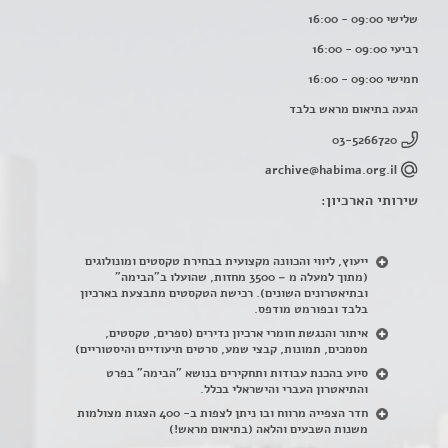
שלישי 09:00 - 16:00
רביעי 09:00 - 16:00
חמישי 09:00 - 16:00
הגעה בתיאום מראש בלבד
03-5266720
archive@habima.org.il
שירותי הארכיון:
ייעוץ, ליווי והכוונה מקצועית בבחירת טקסטים ומונולוגים
(מתוך למעלה מ – 3500 מחזות, שהועלו ב"הבימה"
ובתיאטרונים השונים). רכישת הטקסטים מתבצעת בארכיון
בלבד ובפורמט מודפס.
איתור והנגשת חומרי ארכיון נדירים
(
ספרים, טקסטים,
מסמכים, תמונות, קבצי שמע, סרטים תיעודיים והיסטוריים)
סיוע בהכנת עבודות ותחקירים בנושא "הבימה" בפרט
והתיאטרון העברי והישראלי בכלל
.
חדר הצפייה מרווח ובו ניתן לצפות ב- 400 הצגות מצולמות
משנות השבעים והלאה (בתיאום מראש!)