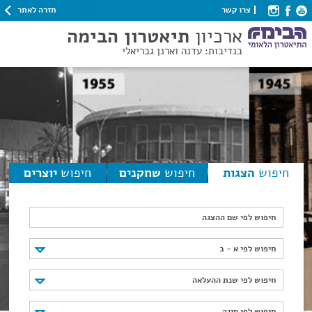
חזרה לאתר
צרו קשר
ארכיון
תיאטרון הבימה
בנדיבות: עדנה וארנן גבריאלי
חיפוש
הצגות
חיפוש
שחקנים
חיפוש
יוצרים
חיפוש לפי שם ההצגה
חיפוש לפי א - ב
חיפוש לפי א - ב
חיפוש לפי שנת ההעלאה
חיפוש לפי שנת ההעלאה
חיפוש לפי סוגה
חיפוש לפי סוגה