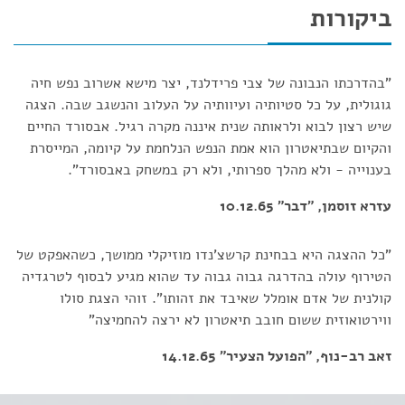
ביקורות
"בהדרכתו הנבונה של צבי פרידלנד, יצר מישא אשרוב נפש חיה
גוגולית, על כל סטיותיה ועיוותיה על העלוב והנשגב שבה. הצגה
שיש רצון לבוא ולראותה שנית איננה מקרה רגיל. אבסורד החיים
והקיום שבתיאטרון הוא אמת הנפש הנלחמת על קיומה, המייסרת
בענוייה - ולא מהלך ספרותי, ולא רק במשחק באבסורד".
עזרא זוסמן, "דבר" 10.12.65
"כל ההצגה היא בבחינת קרשצ'נדו מוזיקלי ממושך, כשהאפקט של
הטירוף עולה בהדרגה גבוה גבוה עד שהוא מגיע לבסוף לטרגדיה
קולנית של אדם אומלל שאיבד את זהותו". זוהי הצגת סולו
ווירטואוזית ששום חובב תיאטרון לא ירצה להחמיצה"
זאב רב-נוף, "הפועל הצעיר" 14.12.65