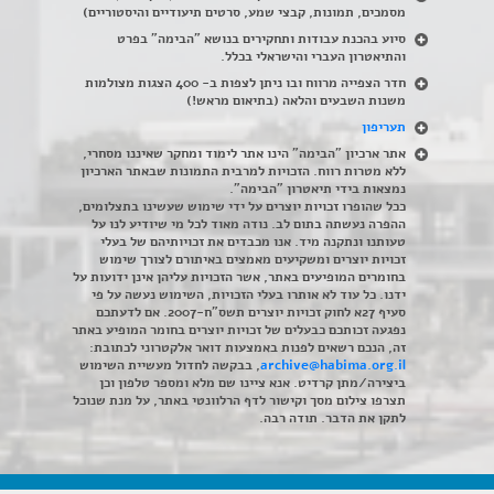
מסמכים, תמונות, קבצי שמע, סרטים תיעודיים והיסטוריים)
סיוע בהכנת עבודות ותחקירים בנושא "הבימה" בפרט
והתיאטרון העברי והישראלי בכלל
.
חדר הצפייה מרווח ובו ניתן לצפות ב- 400 הצגות מצולמות
משנות השבעים והלאה (בתיאום מראש!)
תעריפון
אתר ארכיון "הבימה" הינו אתר לימוד ומחקר שאיננו מסחרי,
ללא מטרות רווח. הזכויות למרבית התמונות שבאתר הארכיון
נמצאות בידי תיאטרון "הבימה".
ככל שהופרו זכויות יוצרים על ידי שימוש שעשינו בתצלומים,
ההפרה נעשתה בתום לב. נודה מאוד לכל מי שיודיע לנו על
טעותנו ונתקנה מיד. אנו מכבדים את זכויותיהם של בעלי
זכויות יוצרים ומשקיעים מאמצים באיתורם לצורך שימוש
בחומרים המופיעים באתר, אשר הזכויות עליהן אינן ידועות על
ידנו. כל עוד לא אותרו בעלי הזכויות, השימוש נעשה על פי
סעיף 27א לחוק זכויות יוצרים תשס"ח-2007. אם לדעתכם
נפגעה זכותכם כבעלים של זכויות יוצרים בחומר המופיע באתר
זה, הנכם רשאים לפנות באמצעות דואר אלקטרוני לכתובת:
archive@habima.org.il
, בבקשה לחדול מעשיית השימוש
ביצירה/מתן קרדיט. אנא ציינו שם מלא ומספר טלפון וכן
תצרפו צילום מסך וקישור לדף הרלוונטי באתר, על מנת שנוכל
לתקן את הדבר. תודה רבה.