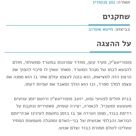
תאורה:
נתן פנטורין
שחקנים
בביצוע:
מישא אשרוב
על ההצגה
פופורישצ'ין, פקיד קטן, מחדד עפרונות במשרד ממשלתי, חולם
להנשא לבתו של מנהל המשרד. מאחר שאין לו סיכוי להפוך את
הרצון הזה למציאות, הוא בונה לעצמו עולם אחר בו הוא ממנה את
עצמו למלך ספרד, ובו הוא הולך ומאבד את שפיות דעתו.
בבית חולים לפגועי נפש, יושב פופורישצ'ין ורושם יומן עוועים
משעשע ומשכיל. לכאורה, יצירה קומית, סאטירית ונוקבת על
רדיפת כבוד, ממון ושררה אך בו בזמן נחשפת לעינינו אכזריותם
הנוראה והבלתי אנושית של בני-האדם ומתגלה משמעות המחיר
שעלינו לשלם תמורת כבוד וצלם אנוש.