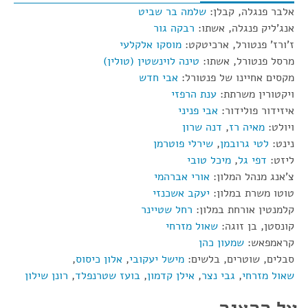
אלבר פנגלה, קבלן:
שלמה בר שביט
אנג'ליק פנגלה, אשתו:
רבקה גור
ז'ורז' פנטורל, ארכיטקט:
מוסקו אלקלעי
מרסל פנטורל, אשתו:
טינה לוינשטין (טולין)
מקסים אחיינו של פנטורל:
אבי חדש
ויקטורין משרתת:
ענת הרפזי
איזידור פולידור:
אבי פניני
ויולט:
מאיה רז
,
דנה שרון
נינט:
לטי גרובמן
,
שירלי פוטרמן
ליזט:
דפי גל
,
מיכל טובי
צ'אנג מנהל המלון:
אורי אברהמי
טוטו משרת במלון:
יעקב אשכנזי
קלמנטין אורחת במלון:
רחל שטיינר
קונסטן, בן זוגה:
שאול מזרחי
קראמפאש:
שמעון כהן
סבלים, שוטרים, בלשים:
מישל יעקובי
,
אלון כיסוס
,
שאול מזרחי
,
גבי נצר
,
אילן קדמון
,
בועז שטרנפלד
,
רונן שילון