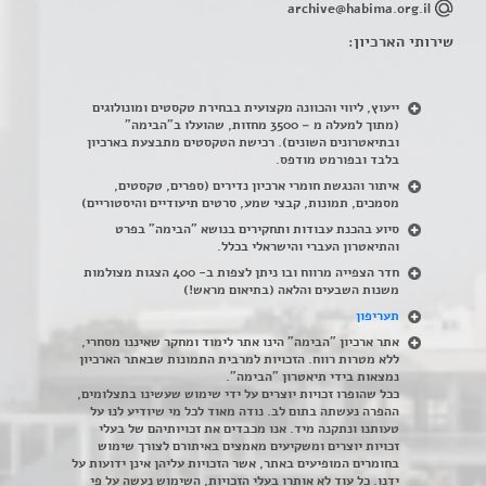
archive@habima.org.il
שירותי הארכיון:
ייעוץ, ליווי והכוונה מקצועית בבחירת טקסטים ומונולוגים
(מתוך למעלה מ – 3500 מחזות, שהועלו ב"הבימה"
ובתיאטרונים השונים). רכישת הטקסטים מתבצעת בארכיון
בלבד ובפורמט מודפס.
איתור והנגשת חומרי ארכיון נדירים
(
ספרים, טקסטים,
מסמכים, תמונות, קבצי שמע, סרטים תיעודיים והיסטוריים)
סיוע בהכנת עבודות ותחקירים בנושא "הבימה" בפרט
והתיאטרון העברי והישראלי בכלל
.
חדר הצפייה מרווח ובו ניתן לצפות ב- 400 הצגות מצולמות
משנות השבעים והלאה (בתיאום מראש!)
תעריפון
אתר ארכיון "הבימה" הינו אתר לימוד ומחקר שאיננו מסחרי,
ללא מטרות רווח. הזכויות למרבית התמונות שבאתר הארכיון
נמצאות בידי תיאטרון "הבימה".
ככל שהופרו זכויות יוצרים על ידי שימוש שעשינו בתצלומים,
ההפרה נעשתה בתום לב. נודה מאוד לכל מי שיודיע לנו על
טעותנו ונתקנה מיד. אנו מכבדים את זכויותיהם של בעלי
זכויות יוצרים ומשקיעים מאמצים באיתורם לצורך שימוש
בחומרים המופיעים באתר, אשר הזכויות עליהן אינן ידועות על
ידנו. כל עוד לא אותרו בעלי הזכויות, השימוש נעשה על פי