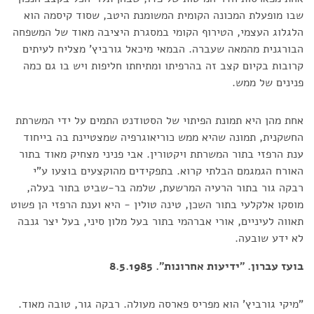
שבו מופעלת המכונה הקומית המשומנת היטב, שסוד קיסמה הוא
הלגלוג העצמי, הטירוף הקומי במסגרת היציבה מאוד של המשפחה
הבורגנית מהמאה שעברה. הבמאי מיכאל גורביץ' מצליח לעיתים
קרובות בקיום קצב זה בהרפיתו ומתיחתו חליפות ויש בו גם כמה
פנינים של ממש.
אחת מהן היא תמונת הפיתוי של הסטודנט התמים על ידי המשרתת
החשקנית, תמונה שהיא ממש כוריאוגרפיה שמצטיינת בה בייחוד
ענת הרפזי בתור המשרתת ויקטורין. אבי פניני מצחיק מאוד בתור
האורח הגמגמם הבלתי קרוא. בתפקידים מהוקצעים בוצעו ע"י
רבקה גור בתור הרעיה המרשעת, שלמה בר-שביט בתור בעלה,
מוסקו אלקלעי בתור השכן, טינה טולין - היא וענת הרפזי הן פשוט
תאווה לעיניים, אורי אברהמי בתור בעל מלון סיני, בעל יצר גנבה
לא ידע שובעה.
בועז עברון. "ידיעות אחרונות". 8.5.1985
"מיקי גורביץ' הוא מפריס פארסה מעולה. רבקה גור, טובה מאוד.