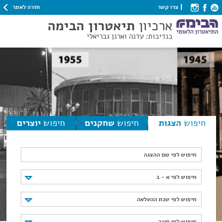
חזרה לאתר
צרו קשר
ארכיון
תיאטרון הבימה
בנדיבות: עדנה וארנן גבריאלי
חיפוש
הצגות
חיפוש
שחקנים
חיפוש
יוצרים
חיפוש לפי שם ההצגה
חיפוש לפי א - ב
חיפוש לפי א - ב
חיפוש לפי שנת ההעלאה
חיפוש לפי שנת ההעלאה
חיפוש לפי סוגה
חיפוש לפי סוגה