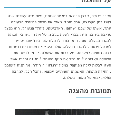
על ההצגה
אלבר פנגלה, קבלן פריזאי במיטב שנותיו, נשוי מזה עשרים שנה
לאנג'ליק העריצה, אבל חומד-מאוד את מרסל פנטורל הצעירה
יותר, אשתו של שכנו ושותפו, הארכיטקט ז'ורז' פנטורל. הוא מנצל
מריבה בין בני הזוג בכדי לטעת בלב מרסל את הרעיון כי חובתה
לבגוד בבעלה ואתו. הוא בורר לו מלון קטן בצד שבו יסייע
למרסל פנטורל לבגוד בבעלה. אולם העניינים מסתבכים ודמויות
רבות נוספות לפארסה ומעוררות את השאלות : מי לבשה את
השמלה האדומה ? מי הפר את חוקי המוסר ? מי זה ומי זו אשר
העזו לבלות לילה מפוקפק במלון "רנדוו" ? חידה. אך תנוח דעתכם
: החידה תיפתר, האשמים האמתיים יימצאו, והכל הכל, למרבה
הפלא, יבוא על מקומו בשלום.
תמונות מהצגה