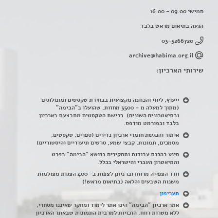
חמישי 09:00 - 16:00
הגעה בתיאום מראש בלבד
03-5266720
archive@habima.org.il
שירותי הארכיון:
ייעוץ, ליווי והכוונה מקצועית בבחירת טקסטים ומונולוגים
(מתוך למעלה מ – 3500 מחזות, שהועלו ב"הבימה"
ובתיאטרונים השונים). רכישת הטקסטים מתבצעת בארכיון
בלבד ובפורמט מודפס.
איתור והנגשת חומרי ארכיון נדירים
(
ספרים, טקסטים,
מסמכים, תמונות, קבצי שמע, סרטים תיעודיים והיסטוריים)
סיוע בהכנת עבודות ותחקירים בנושא "הבימה" בפרט
והתיאטרון העברי והישראלי בכלל
.
חדר הצפייה מרווח ובו ניתן לצפות ב- 400 הצגות מצולמות
משנות השבעים והלאה (בתיאום מראש!)
תעריפון
אתר ארכיון "הבימה" הינו אתר לימוד ומחקר שאיננו מסחרי,
ללא מטרות רווח. הזכויות למרבית התמונות שבאתר הארכיון