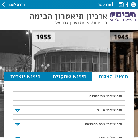
חזרה לאתר
צרו קשר
ארכיון
תיאטרון הבימה
בנדיבות: עדנה וארנן גבריאלי
חיפוש
הצגות
חיפוש
שחקנים
חיפוש
יוצרים
חיפוש לפי שם ההצגה
חיפוש לפי א - ב
חיפוש לפי א - ב
חיפוש לפי שנת ההעלאה
חיפוש לפי שנת ההעלאה
חיפוש לפי סוגה
חיפוש לפי סוגה