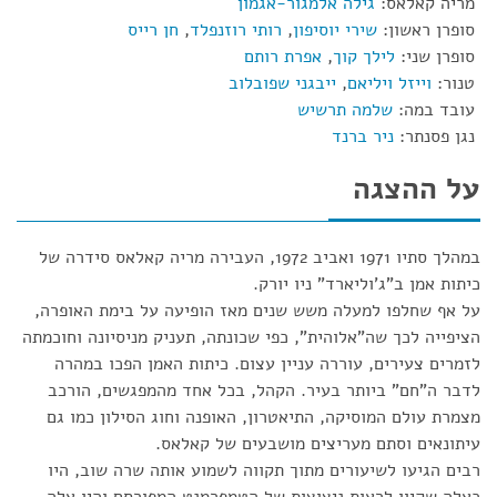
מריה קאלאס:
גילה אלמגור-אגמון
סופרן ראשון:
שירי יוסיפון
,
רותי רוזנפלד
,
חן רייס
סופרן שני:
לילך קוך
,
אפרת רותם
טנור:
וייזל ויליאם
,
ייבגני שפובלוב
עובד במה:
שלמה תרשיש
נגן פסנתר:
ניר ברנד
על ההצגה
במהלך סתיו 1971 ואביב 1972, העבירה מריה קאלאס סידרה של
כיתות אמן ב"ג'וליארד" ניו יורק.
על אף שחלפו למעלה משש שנים מאז הופיעה על בימת האופרה,
הציפייה לכך שה"אלוהית", כפי שכונתה, תעניק מניסיונה וחוכמתה
לזמרים צעירים, עוררה עניין עצום. כיתות האמן הפכו במהרה
לדבר ה"חם" ביותר בעיר. הקהל, בכל אחד מהמפגשים, הורכב
מצמרת עולם המוסיקה, התיאטרון, האופנה וחוג הסילון כמו גם
עיתונאים וסתם מעריצים מושבעים של קאלאס.
רבים הגיעו לשיעורים מתוך תקווה לשמוע אותה שרה שוב, היו