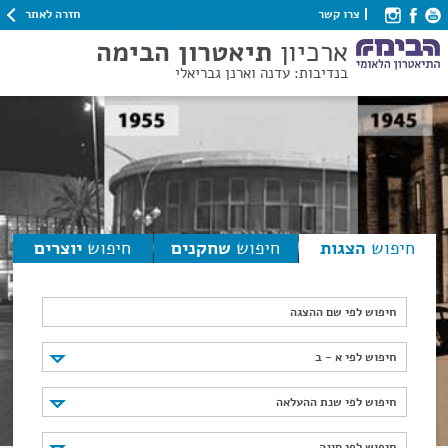
חזרה לאתר
צרו קשר
ארכיון
תיאטרון הבימה
בנדיבות: עדנה וארנן גבריאלי
חיפוש
הצגות
חיפוש
שחקנים
חיפוש
יוצרים
חיפוש לפי שם ההצגה
חיפוש לפי א - ב
חיפוש לפי א - ב
חיפוש לפי שנת ההעלאה
חיפוש לפי שנת ההעלאה
חיפוש לפי סוגה
חיפוש לפי סוגה