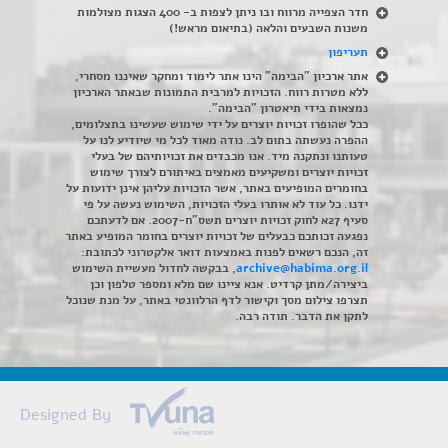
חדר הצפייה מרווח ובו ניתן לצפות ב- 400 הצגות מצולמות
משנות השבעים והלאה (בתיאום מראש!)
תעריפון
אתר ארכיון "הבימה" הינו אתר לימוד ומחקר שאיננו מסחרי,
ללא מטרות רווח. הזכויות למרבית התמונות שבאתר הארכיון
נמצאות בידי תיאטרון "הבימה".
ככל שהופרו זכויות יוצרים על ידי שימוש שעשינו בתצלומים,
ההפרה נעשתה בתום לב. נודה מאוד לכל מי שיודיע לנו על
טעותנו ונתקנה מיד. אנו מכבדים את זכויותיהם של בעלי
זכויות יוצרים ומשקיעים מאמצים באיתורם לצורך שימוש
בחומרים המופיעים באתר, אשר הזכויות עליהן אינן ידועות על
ידנו. כל עוד לא אותרו בעלי הזכויות, השימוש נעשה על פי
סעיף 27א לחוק זכויות יוצרים תשס"ח-2007. אם לדעתכם
נפגעה זכותכם כבעלים של זכויות יוצרים בחומר המופיע באתר
זה, הנכם רשאים לפנות באמצעות דואר אלקטרוני לכתובת:
archive@habima.org.il
, בבקשה לחדול מעשיית השימוש
ביצירה/מתן קרדיט. אנא ציינו שם מלא ומספר טלפון וכן
תצרפו צילום מסך וקישור לדף הרלוונטי באתר, על מנת שנוכל
לתקן את הדבר. תודה רבה.
Designed By