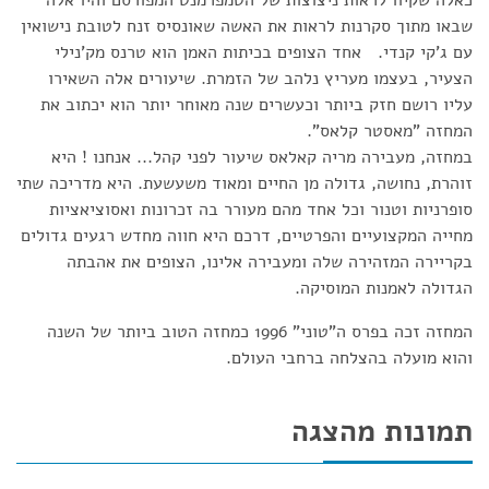
כאלה שקיוו לראות ניצוצות של הטמפרמנט המפורסם והיו אלה
שבאו מתוך סקרנות לראות את האשה שאונסיס זנח לטובת נישואין
עם ג'קי קנדי. אחד הצופים בכיתות האמן הוא טרנס מק'נילי
הצעיר, בעצמו מעריץ נלהב של הזמרת. שיעורים אלה השאירו
עליו רושם חזק ביותר וכעשרים שנה מאוחר יותר הוא יכתוב את
המחזה "מאסטר קלאס".
במחזה, מעבירה מריה קאלאס שיעור לפני קהל... אנחנו ! היא
זוהרת, נחושה, גדולה מן החיים ומאוד משעשעת. היא מדריכה שתי
סופרניות וטנור וכל אחד מהם מעורר בה זכרונות ואסוציאציות
מחייה המקצועיים והפרטיים, דרכם היא חווה מחדש רגעים גדולים
בקריירה המזהירה שלה ומעבירה אלינו, הצופים את אהבתה
הגדולה לאמנות המוסיקה.
המחזה זכה בפרס ה"טוני" 1996 כמחזה הטוב ביותר של השנה
והוא מועלה בהצלחה ברחבי העולם.
תמונות מהצגה