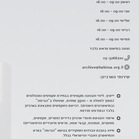
ראשון 09:00 - 16:00
שני 09:00 - 16:00
שלישי 09:00 - 16:00
רביעי 09:00 - 16:00
חמישי 09:00 - 16:00
הגעה בתיאום מראש בלבד
03-5266720
archive@habima.org.il
שירותי הארכיון:
ייעוץ, ליווי והכוונה מקצועית בבחירת טקסטים ומונולוגים
(מתוך למעלה מ – 3500 מחזות, שהועלו ב"הבימה"
ובתיאטרונים השונים). רכישת הטקסטים מתבצעת בארכיון
בלבד ובפורמט מודפס.
איתור והנגשת חומרי ארכיון נדירים
(
ספרים, טקסטים,
מסמכים, תמונות, קבצי שמע, סרטים תיעודיים והיסטוריים)
סיוע בהכנת עבודות ותחקירים בנושא "הבימה" בפרט
והתיאטרון העברי והישראלי בכלל
.