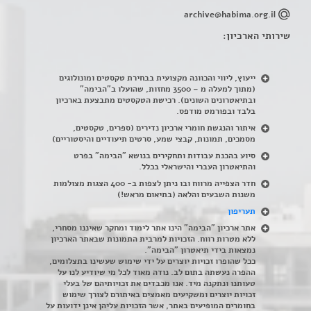
archive@habima.org.il
שירותי הארכיון:
ייעוץ, ליווי והכוונה מקצועית בבחירת טקסטים ומונולוגים
(מתוך למעלה מ – 3500 מחזות, שהועלו ב"הבימה"
ובתיאטרונים השונים). רכישת הטקסטים מתבצעת בארכיון
בלבד ובפורמט מודפס.
איתור והנגשת חומרי ארכיון נדירים
(
ספרים, טקסטים,
מסמכים, תמונות, קבצי שמע, סרטים תיעודיים והיסטוריים)
סיוע בהכנת עבודות ותחקירים בנושא "הבימה" בפרט
והתיאטרון העברי והישראלי בכלל
.
חדר הצפייה מרווח ובו ניתן לצפות ב- 400 הצגות מצולמות
משנות השבעים והלאה (בתיאום מראש!)
תעריפון
אתר ארכיון "הבימה" הינו אתר לימוד ומחקר שאיננו מסחרי,
ללא מטרות רווח. הזכויות למרבית התמונות שבאתר הארכיון
נמצאות בידי תיאטרון "הבימה".
ככל שהופרו זכויות יוצרים על ידי שימוש שעשינו בתצלומים,
ההפרה נעשתה בתום לב. נודה מאוד לכל מי שיודיע לנו על
טעותנו ונתקנה מיד. אנו מכבדים את זכויותיהם של בעלי
זכויות יוצרים ומשקיעים מאמצים באיתורם לצורך שימוש
בחומרים המופיעים באתר, אשר הזכויות עליהן אינן ידועות על