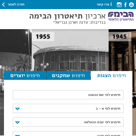
חזרה לאתר
צרו קשר
ארכיון
תיאטרון הבימה
בנדיבות: עדנה וארנן גבריאלי
חיפוש
הצגות
חיפוש
שחקנים
חיפוש
יוצרים
חיפוש לפי שם ההצגה
חיפוש לפי א - ב
חיפוש לפי א - ב
חיפוש לפי שנת ההעלאה
חיפוש לפי שנת ההעלאה
חיפוש לפי סוגה
חיפוש לפי סוגה