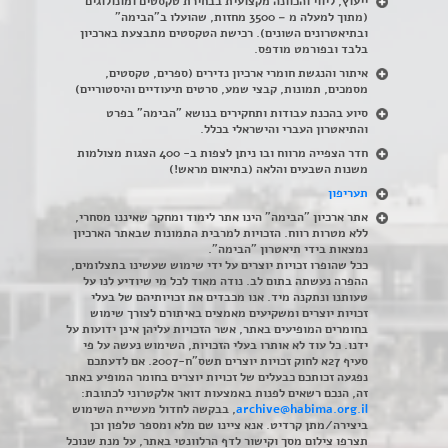
ייעוץ, ליווי והכוונה מקצועית בבחירת טקסטים ומונולוגים
(מתוך למעלה מ – 3500 מחזות, שהועלו ב"הבימה"
ובתיאטרונים השונים). רכישת הטקסטים מתבצעת בארכיון
בלבד ובפורמט מודפס.
איתור והנגשת חומרי ארכיון נדירים
(
ספרים, טקסטים,
מסמכים, תמונות, קבצי שמע, סרטים תיעודיים והיסטוריים)
סיוע בהכנת עבודות ותחקירים בנושא "הבימה" בפרט
והתיאטרון העברי והישראלי בכלל
.
חדר הצפייה מרווח ובו ניתן לצפות ב- 400 הצגות מצולמות
משנות השבעים והלאה (בתיאום מראש!)
תעריפון
אתר ארכיון "הבימה" הינו אתר לימוד ומחקר שאיננו מסחרי,
ללא מטרות רווח. הזכויות למרבית התמונות שבאתר הארכיון
נמצאות בידי תיאטרון "הבימה".
ככל שהופרו זכויות יוצרים על ידי שימוש שעשינו בתצלומים,
ההפרה נעשתה בתום לב. נודה מאוד לכל מי שיודיע לנו על
טעותנו ונתקנה מיד. אנו מכבדים את זכויותיהם של בעלי
זכויות יוצרים ומשקיעים מאמצים באיתורם לצורך שימוש
בחומרים המופיעים באתר, אשר הזכויות עליהן אינן ידועות על
ידנו. כל עוד לא אותרו בעלי הזכויות, השימוש נעשה על פי
סעיף 27א לחוק זכויות יוצרים תשס"ח-2007. אם לדעתכם
נפגעה זכותכם כבעלים של זכויות יוצרים בחומר המופיע באתר
זה, הנכם רשאים לפנות באמצעות דואר אלקטרוני לכתובת:
archive@habima.org.il
, בבקשה לחדול מעשיית השימוש
ביצירה/מתן קרדיט. אנא ציינו שם מלא ומספר טלפון וכן
תצרפו צילום מסך וקישור לדף הרלוונטי באתר, על מנת שנוכל