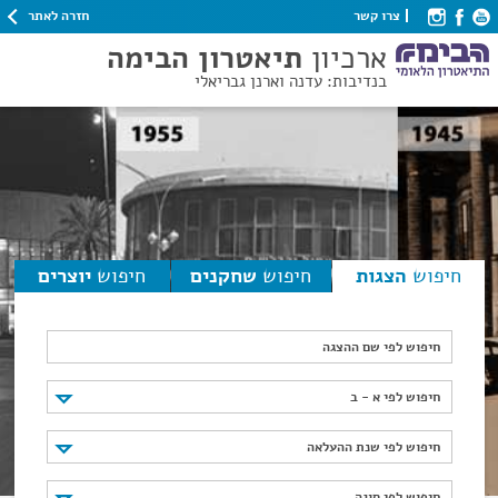
חזרה לאתר
צרו קשר
ארכיון
תיאטרון הבימה
בנדיבות: עדנה וארנן גבריאלי
חיפוש
הצגות
חיפוש
שחקנים
חיפוש
יוצרים
חיפוש לפי שם ההצגה
חיפוש לפי א - ב
חיפוש לפי א - ב
חיפוש לפי שנת ההעלאה
חיפוש לפי שנת ההעלאה
חיפוש לפי סוגה
חיפוש לפי סוגה