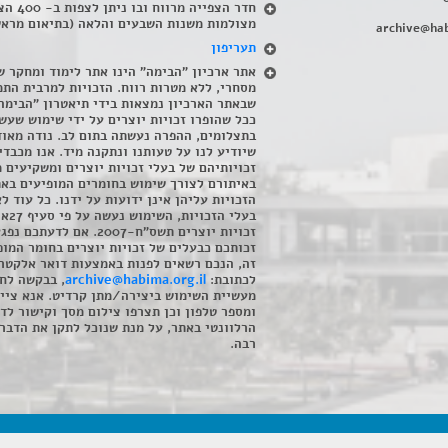
חדר הצפייה מרווח ובו
מצולמות משנות השבעים והלאה (בתיאום מראש
archive@hab
תעריפון
אתר ארכיון "הבימה" הינו אתר לימוד ומחקר ש
מסחרי, ללא מטרות רווח. הזכויות למרבית התמ
שבאתר הארכיון נמצאות בידי תיאטרון "הבימה
ככל שהופרו זכויות יוצרים על ידי שימוש שעשי
בתצלומים, ההפרה נעשתה בתום לב. נודה מאוד
שיודיע לנו על טעותנו ונתקנה מיד. אנו מכבדי
זכויותיהם של בעלי זכויות יוצרים ומשקיעים 
באיתורם לצורך שימוש בחומרים המופיעים בא
הזכויות עליהן אינן ידועות על ידנו. כל עוד ל
בעלי הזכויו
זכויות יוצרים תשס"ח-2007. אם לדעתכם 
זכותכם כבעלים של זכויות יוצרים בחומר המופ
זה, הנכם רשאים לפנות באמצעות דואר אלקטרו
לכתובת:
archive@habima.org.il
, בבקשה לח
מעשיית השימוש ביצירה/מתן קרדיט. אנא ציינ
ומספר טלפון וכן תצרפו צילום מסך וקישור לד
הרלוונטי באתר, על מנת שנוכל לתקן את הדבר.
רבה.