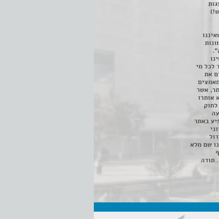
 ניתן לצפות ב- 400 הצגות
!)
איננו
ונות
".
נו
 לכל מי
ם את
מאמצים
תר, אשר
א אותרו
ת, השימוש נעשה על פי סעיף 27א לחוק
נפגעה
יע באתר
ני
דול
ו שם מלא
ף
 תודה