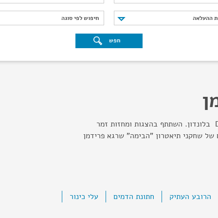
נת ההעלאה
חיפוש לפי סוגה
ת ההעלאה
חיפוש לפי סוגה
חפש
ן
בוגר ה - Drama Studio בלונדון. השתתף בהצגות ומחזות זמר
 של שחקני תיאטרון "הבימה" שרגא פרידמן
הרובע העתיק
חתונת הדמים
עלי כינור