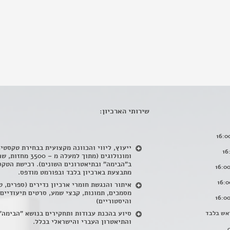
שירותי הארכיון:
ייעוץ, ליווי והכוונה מקצועית בבחירת טקסטי
ומונולוגים (מתוך למעלה מ – 500
ב"הבימה" ובתיאטרונים השונים). רכישת הטקס
מתבצעת בארכיון בלבד ובפורמט מודפס.
איתור והנגשת חומרי ארכיון נדירים
(
ספרים, ט
מסמכים, תמונות, קבצי שמע, סרטים תיעודיים
והיסטוריים)
אש בלבד
סיוע בהכנת עבודות ותחקירים בנושא "הבימה"
והתיאטרון העברי והישראלי בכלל
.