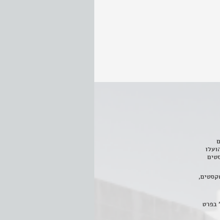
ם
3 מחזות, שהועלו
טים
קסטים,
 בפרט