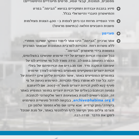
מסמכים, תמונות, קבצי שמע, סרטים תיעודיים והיסטוריים)
סיוע בהכנת עבודות ותחקירים בנושא "הבימה" בפרט
והתיאטרון העברי והישראלי בכלל
.
חדר הצפייה מרווח ובו ניתן לצפות ב- 400 הצגות מצולמות
משנות השבעים והלאה (בתיאום מראש!)
תעריפון
אתר ארכיון "הבימה" הינו אתר לימוד ומחקר שאיננו מסחרי,
ללא מטרות רווח. הזכויות למרבית התמונות שבאתר הארכיון
נמצאות בידי תיאטרון "הבימה".
ככל שהופרו זכויות יוצרים על ידי שימוש שעשינו בתצלומים,
ההפרה נעשתה בתום לב. נודה מאוד לכל מי שיודיע לנו על
טעותנו ונתקנה מיד. אנו מכבדים את זכויותיהם של בעלי
זכויות יוצרים ומשקיעים מאמצים באיתורם לצורך שימוש
בחומרים המופיעים באתר, אשר הזכויות עליהן אינן ידועות על
ידנו. כל עוד לא אותרו בעלי הזכויות, השימוש נעשה על פי
סעיף 27א לחוק זכויות יוצרים תשס"ח-2007. אם לדעתכם
נפגעה זכותכם כבעלים של זכויות יוצרים בחומר המופיע באתר
זה, הנכם רשאים לפנות באמצעות דואר אלקטרוני לכתובת:
archive@habima.org.il
, בבקשה לחדול מעשיית השימוש
ביצירה/מתן קרדיט. אנא ציינו שם מלא ומספר טלפון וכן
תצרפו צילום מסך וקישור לדף הרלוונטי באתר, על מנת שנוכל
לתקן את הדבר. תודה רבה.