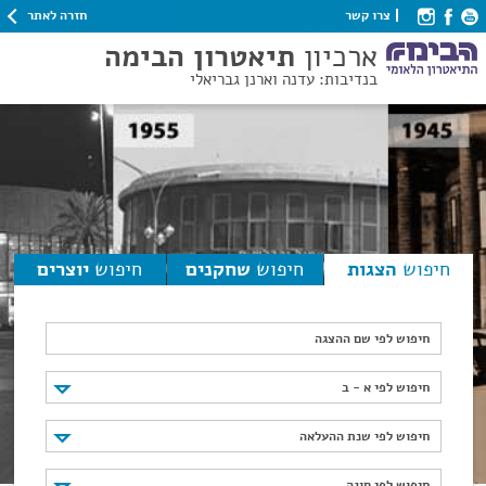
חזרה לאתר
צרו קשר
ארכיון
תיאטרון הבימה
בנדיבות: עדנה וארנן גבריאלי
חיפוש
הצגות
חיפוש
שחקנים
חיפוש
יוצרים
חיפוש לפי שם ההצגה
חיפוש לפי א - ב
חיפוש לפי א - ב
חיפוש לפי שנת ההעלאה
חיפוש לפי שנת ההעלאה
חיפוש לפי סוגה
חיפוש לפי סוגה