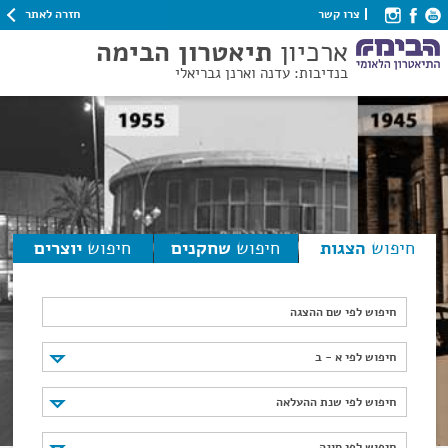
חזרה לאתר
צרו קשר
ארכיון
תיאטרון הבימה
בנדיבות: עדנה וארנן גבריאלי
חיפוש
הצגות
חיפוש
שחקנים
חיפוש
יוצרים
חיפוש לפי שם ההצגה
חיפוש לפי א - ב
חיפוש לפי א - ב
חיפוש לפי שנת ההעלאה
חיפוש לפי שנת ההעלאה
חיפוש לפי סוגה
חיפוש לפי סוגה