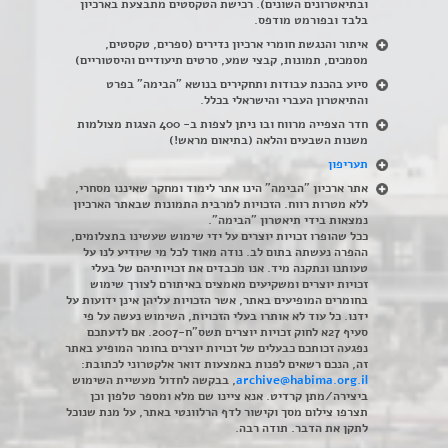
ובתיאטרונים השונים). רכישת הטקסטים מתבצעת בארכיון
בלבד ובפורמט מודפס.
איתור והנגשת חומרי ארכיון נדירים
(
ספרים, טקסטים,
מסמכים, תמונות, קבצי שמע, סרטים תיעודיים והיסטוריים)
סיוע בהכנת עבודות ותחקירים בנושא "הבימה" בפרט
והתיאטרון העברי והישראלי בכלל
.
חדר הצפייה מרווח ובו ניתן לצפות ב- 400 הצגות מצולמות
משנות השבעים והלאה (בתיאום מראש!)
תעריפון
אתר ארכיון "הבימה" הינו אתר לימוד ומחקר שאיננו מסחרי,
ללא מטרות רווח. הזכויות למרבית התמונות שבאתר הארכיון
נמצאות בידי תיאטרון "הבימה".
ככל שהופרו זכויות יוצרים על ידי שימוש שעשינו בתצלומים,
ההפרה נעשתה בתום לב. נודה מאוד לכל מי שיודיע לנו על
טעותנו ונתקנה מיד. אנו מכבדים את זכויותיהם של בעלי
זכויות יוצרים ומשקיעים מאמצים באיתורם לצורך שימוש
בחומרים המופיעים באתר, אשר הזכויות עליהן אינן ידועות על
ידנו. כל עוד לא אותרו בעלי הזכויות, השימוש נעשה על פי
סעיף 27א לחוק זכויות יוצרים תשס"ח-2007. אם לדעתכם
נפגעה זכותכם כבעלים של זכויות יוצרים בחומר המופיע באתר
זה, הנכם רשאים לפנות באמצעות דואר אלקטרוני לכתובת:
archive@habima.org.il
, בבקשה לחדול מעשיית השימוש
ביצירה/מתן קרדיט. אנא ציינו שם מלא ומספר טלפון וכן
תצרפו צילום מסך וקישור לדף הרלוונטי באתר, על מנת שנוכל
לתקן את הדבר. תודה רבה.