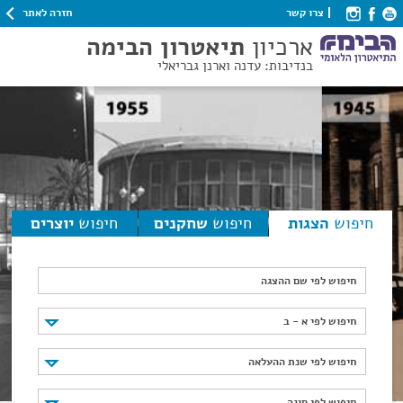
חזרה לאתר
צרו קשר
ארכיון
תיאטרון הבימה
בנדיבות: עדנה וארנן גבריאלי
חיפוש
הצגות
חיפוש
שחקנים
חיפוש
יוצרים
חיפוש לפי שם ההצגה
חיפוש לפי א - ב
חיפוש לפי א - ב
חיפוש לפי שנת ההעלאה
חיפוש לפי שנת ההעלאה
חיפוש לפי סוגה
חיפוש לפי סוגה