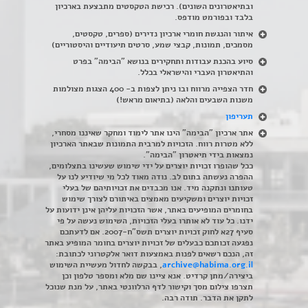
ובתיאטרונים השונים). רכישת הטקסטים מתבצעת בארכיון
בלבד ובפורמט מודפס.
איתור והנגשת חומרי ארכיון נדירים
(
ספרים, טקסטים,
מסמכים, תמונות, קבצי שמע, סרטים תיעודיים והיסטוריים)
סיוע בהכנת עבודות ותחקירים בנושא "הבימה" בפרט
והתיאטרון העברי והישראלי בכלל
.
חדר הצפייה מרווח ובו ניתן לצפות ב- 400 הצגות מצולמות
משנות השבעים והלאה (בתיאום מראש!)
תעריפון
אתר ארכיון "הבימה" הינו אתר לימוד ומחקר שאיננו מסחרי,
ללא מטרות רווח. הזכויות למרבית התמונות שבאתר הארכיון
נמצאות בידי תיאטרון "הבימה".
ככל שהופרו זכויות יוצרים על ידי שימוש שעשינו בתצלומים,
ההפרה נעשתה בתום לב. נודה מאוד לכל מי שיודיע לנו על
טעותנו ונתקנה מיד. אנו מכבדים את זכויותיהם של בעלי
זכויות יוצרים ומשקיעים מאמצים באיתורם לצורך שימוש
בחומרים המופיעים באתר, אשר הזכויות עליהן אינן ידועות על
ידנו. כל עוד לא אותרו בעלי הזכויות, השימוש נעשה על פי
סעיף 27א לחוק זכויות יוצרים תשס"ח-2007. אם לדעתכם
נפגעה זכותכם כבעלים של זכויות יוצרים בחומר המופיע באתר
זה, הנכם רשאים לפנות באמצעות דואר אלקטרוני לכתובת:
archive@habima.org.il
, בבקשה לחדול מעשיית השימוש
ביצירה/מתן קרדיט. אנא ציינו שם מלא ומספר טלפון וכן
תצרפו צילום מסך וקישור לדף הרלוונטי באתר, על מנת שנוכל
לתקן את הדבר. תודה רבה.