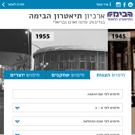
חזרה לאתר
צרו קשר
ארכיון
תיאטרון הבימה
בנדיבות: עדנה וארנן גבריאלי
חיפוש
הצגות
חיפוש
שחקנים
חיפוש
יוצרים
חיפוש לפי שם ההצגה
חיפוש לפי א - ב
חיפוש לפי א - ב
חיפוש לפי שנת ההעלאה
חיפוש לפי שנת ההעלאה
חיפוש לפי סוגה
חיפוש לפי סוגה