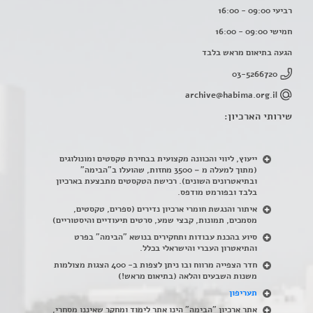
רביעי 09:00 - 16:00
חמישי 09:00 - 16:00
הגעה בתיאום מראש בלבד
03-5266720
archive@habima.org.il
שירותי הארכיון:
ייעוץ, ליווי והכוונה מקצועית בבחירת טקסטים ומונולוגים
(מתוך למעלה מ – 3500 מחזות, שהועלו ב"הבימה"
ובתיאטרונים השונים). רכישת הטקסטים מתבצעת בארכיון
בלבד ובפורמט מודפס.
איתור והנגשת חומרי ארכיון נדירים
(
ספרים, טקסטים,
מסמכים, תמונות, קבצי שמע, סרטים תיעודיים והיסטוריים)
סיוע בהכנת עבודות ותחקירים בנושא "הבימה" בפרט
והתיאטרון העברי והישראלי בכלל
.
חדר הצפייה מרווח ובו ניתן לצפות ב- 400 הצגות מצולמות
משנות השבעים והלאה (בתיאום מראש!)
תעריפון
אתר ארכיון "הבימה" הינו אתר לימוד ומחקר שאיננו מסחרי,