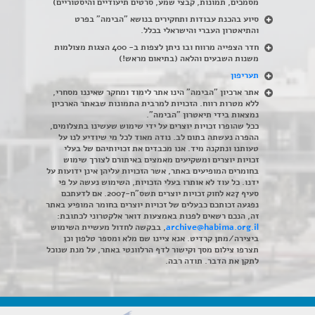
מסמכים, תמונות, קבצי שמע, סרטים תיעודיים והיסטוריים)
סיוע בהכנת עבודות ותחקירים בנושא "הבימה" בפרט
והתיאטרון העברי והישראלי בכלל
.
חדר הצפייה מרווח ובו ניתן לצפות ב- 400 הצגות מצולמות
משנות השבעים והלאה (בתיאום מראש!)
תעריפון
אתר ארכיון "הבימה" הינו אתר לימוד ומחקר שאיננו מסחרי,
ללא מטרות רווח. הזכויות למרבית התמונות שבאתר הארכיון
נמצאות בידי תיאטרון "הבימה".
ככל שהופרו זכויות יוצרים על ידי שימוש שעשינו בתצלומים,
ההפרה נעשתה בתום לב. נודה מאוד לכל מי שיודיע לנו על
טעותנו ונתקנה מיד. אנו מכבדים את זכויותיהם של בעלי
זכויות יוצרים ומשקיעים מאמצים באיתורם לצורך שימוש
בחומרים המופיעים באתר, אשר הזכויות עליהן אינן ידועות על
ידנו. כל עוד לא אותרו בעלי הזכויות, השימוש נעשה על פי
סעיף 27א לחוק זכויות יוצרים תשס"ח-2007. אם לדעתכם
נפגעה זכותכם כבעלים של זכויות יוצרים בחומר המופיע באתר
זה, הנכם רשאים לפנות באמצעות דואר אלקטרוני לכתובת:
archive@habima.org.il
, בבקשה לחדול מעשיית השימוש
ביצירה/מתן קרדיט. אנא ציינו שם מלא ומספר טלפון וכן
תצרפו צילום מסך וקישור לדף הרלוונטי באתר, על מנת שנוכל
לתקן את הדבר. תודה רבה.