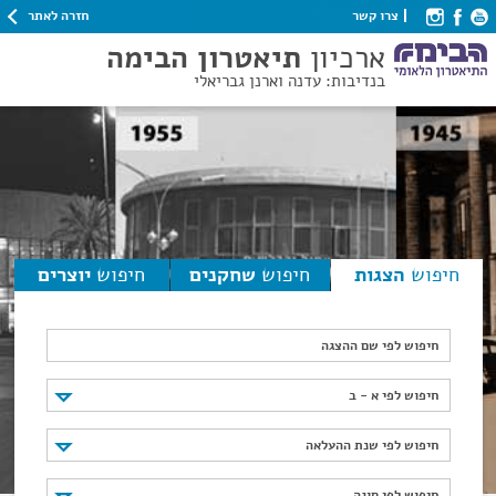
חזרה לאתר
צרו קשר
ארכיון
תיאטרון הבימה
בנדיבות: עדנה וארנן גבריאלי
חיפוש
הצגות
חיפוש
שחקנים
חיפוש
יוצרים
חיפוש לפי שם ההצגה
חיפוש לפי א - ב
חיפוש לפי א - ב
חיפוש לפי שנת ההעלאה
חיפוש לפי שנת ההעלאה
חיפוש לפי סוגה
חיפוש לפי סוגה