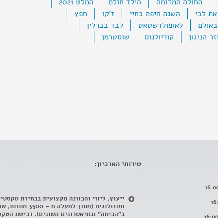
החולה המדומה
הילד חולם
המלט 2021
את לבי
השנה היפה בחיי
ז'קו
חפץ
באולם
לאופולדשטאט
לבד בברלין
זר הניגון
קוריולנוס
שוסטרמן
שירותי הארכיון:
ייעוץ, ליווי והכוונה מקצועית בבחירת טקסטי
ומונולוגים (מתוך למעלה מ – 500
ב"הבימה" ובתיאטרונים השונים). רכישת הטקס