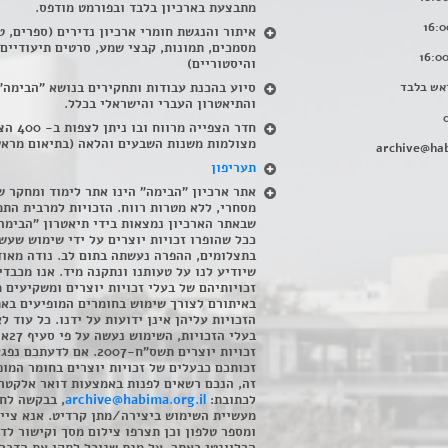
מתבצעת בארכיון בלבד ובפורמט מודפס.
איתור והנגשת חומרי ארכיון נדירים
(
ספרים, ט
מסמכים, תמונות, קבצי שמע, סרטים תיעודיים
והיסטוריים)
אש בלבד
סיוע בהכנת עבודות ותחקירים בנושא "הבימה"
והתיאטרון העברי והישראלי בכלל
.
חדר הצפייה מרווח ובו
מצולמות משנות השבעים והלאה (בתיאום מראש
archive@hab
תעריפון
אתר ארכיון "הבימה" הינו אתר לימוד ומחקר ש
מסחרי, ללא מטרות רווח. הזכויות למרבית התמ
שבאתר הארכיון נמצאות בידי תיאטרון "הבימה
ככל שהופרו זכויות יוצרים על ידי שימוש שעשי
בתצלומים, ההפרה נעשתה בתום לב. נודה מאוד
שיודיע לנו על טעותנו ונתקנה מיד. אנו מכבדי
זכויותיהם של בעלי זכויות יוצרים ומשקיעים 
באיתורם לצורך שימוש בחומרים המופיעים בא
הזכויות עליהן אינן ידועות על ידנו. כל עוד ל
בעלי הזכויו
זכויות יוצרים תשס"ח-2007. אם לדעתכם 
זכותכם כבעלים של זכויות יוצרים בחומר המופ
זה, הנכם רשאים לפנות באמצעות דואר אלקטרו
לכתובת:
archive@habima.org.il
, בבקשה לח
מעשיית השימוש ביצירה/מתן קרדיט. אנא ציינ
ומספר טלפון וכן תצרפו צילום מסך וקישור לד