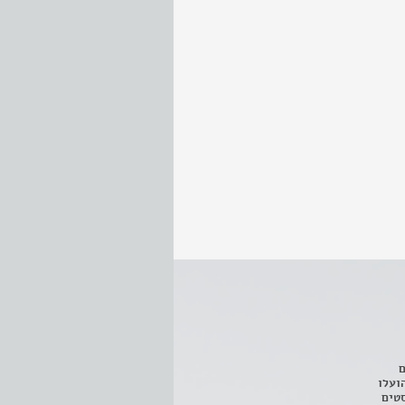
ם
3 מחזות, שהועלו
טים