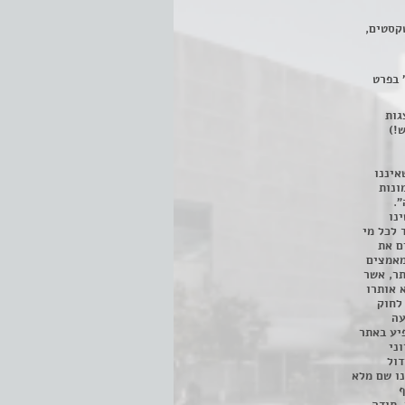
קסטים,
 בפרט
 ניתן לצפות ב- 400 הצגות
!)
איננו
ונות
".
נו
 לכל מי
ם את
מאמצים
תר, אשר
א אותרו
ת, השימוש נעשה על פי סעיף 27א לחוק
נפגעה
יע באתר
ני
דול
ו שם מלא
ף