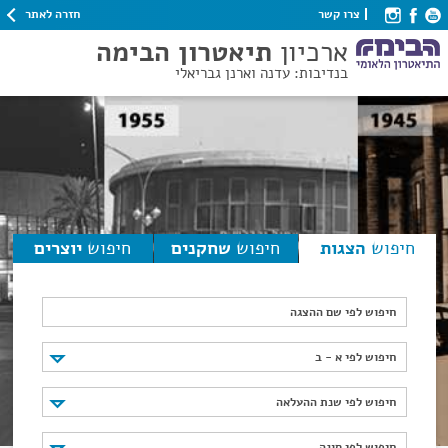
חזרה לאתר
צרו קשר
ארכיון
תיאטרון הבימה
בנדיבות: עדנה וארנן גבריאלי
חיפוש
הצגות
חיפוש
שחקנים
חיפוש
יוצרים
חיפוש לפי שם ההצגה
חיפוש לפי א - ב
חיפוש לפי א - ב
חיפוש לפי שנת ההעלאה
חיפוש לפי שנת ההעלאה
חיפוש לפי סוגה
חיפוש לפי סוגה