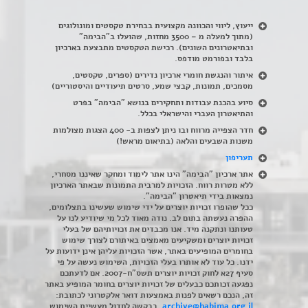
ייעוץ, ליווי והכוונה מקצועית בבחירת טקסטים ומונולוגים
(מתוך למעלה מ – 3500 מחזות, שהועלו ב"הבימה"
ובתיאטרונים השונים). רכישת הטקסטים מתבצעת בארכיון
בלבד ובפורמט מודפס.
איתור והנגשת חומרי ארכיון נדירים
(
ספרים, טקסטים,
מסמכים, תמונות, קבצי שמע, סרטים תיעודיים והיסטוריים)
סיוע בהכנת עבודות ותחקירים בנושא "הבימה" בפרט
והתיאטרון העברי והישראלי בכלל
.
חדר הצפייה מרווח ובו ניתן לצפות ב- 400 הצגות מצולמות
משנות השבעים והלאה (בתיאום מראש!)
תעריפון
אתר ארכיון "הבימה" הינו אתר לימוד ומחקר שאיננו מסחרי,
ללא מטרות רווח. הזכויות למרבית התמונות שבאתר הארכיון
נמצאות בידי תיאטרון "הבימה".
ככל שהופרו זכויות יוצרים על ידי שימוש שעשינו בתצלומים,
ההפרה נעשתה בתום לב. נודה מאוד לכל מי שיודיע לנו על
טעותנו ונתקנה מיד. אנו מכבדים את זכויותיהם של בעלי
זכויות יוצרים ומשקיעים מאמצים באיתורם לצורך שימוש
בחומרים המופיעים באתר, אשר הזכויות עליהן אינן ידועות על
ידנו. כל עוד לא אותרו בעלי הזכויות, השימוש נעשה על פי
סעיף 27א לחוק זכויות יוצרים תשס"ח-2007. אם לדעתכם
נפגעה זכותכם כבעלים של זכויות יוצרים בחומר המופיע באתר
זה, הנכם רשאים לפנות באמצעות דואר אלקטרוני לכתובת:
archive@habima.org.il
, בבקשה לחדול מעשיית השימוש