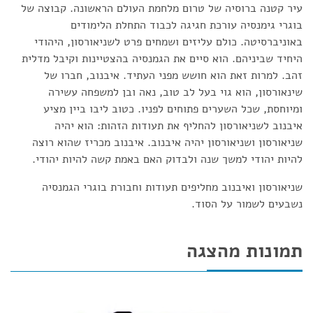
עיר קטנה ברוסיה של טרום מלחמת העולם הראשונה. קבוצה של
בוגרי גימנסיה עורכת חגיגה לכבוד התחלת הלימודים
באוניברסיטה. כולם עליזים ושמחים פרט לשניאורסון, היהודי
היחיד שביניהם. הוא סיים את הגמנסיה בהצטיינות וקיבל מדלית
זהב. למרות זאת הוא חושש מפני העתיד. איבנוב, חברו של
שינאורסון, הוא גוי בעל לב טוב, נאה ובן למשפחה עשירה
ומיוחסת, שכל השערים פתוחים לפניו. כטוב ליבו ביין מציע
איבנוב לשניאורסון להחליף את תעודות הזהות: הוא יהיה
שניאורסון ושניאורסון יהיה איבנוב. איבנוב מכריז שהוא רוצה
להיות יהודי למשך שנה ולבדוק האם באמת קשה להיות יהודי.
שניאורסון ואיבנוב מחליפים תעודות וחבורת בוגרי הגמנסיה
נשבעים לשמור על הסוד.
תמונות מהצגה