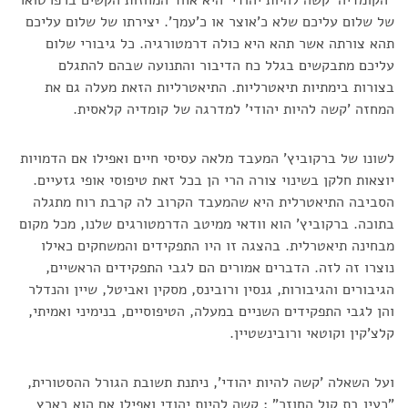
של שלום עליכם שלא כ'אוצר או כ'עמך'. יצירתו של שלום עליכם
תהא צורתה אשר תהא היא כולה דרמטורגיה. כל גיבורי שלום
עליכם מתבקשים בגלל כח הדיבור והתנועה שבהם להתגלם
בצורות בימתיות תיאטרליות. התיאטרליות הזאת מעלה גם את
המחזה 'קשה להיות יהודי' למדרגה של קומדיה קלאסית.
לשונו של ברקוביץ' המעבד מלאה עסיסי חיים ואפילו אם הדמויות
יוצאות חלקן בשינוי צורה הרי הן בכל זאת טיפוסי אופי גזעיים.
הסביבה התיאטרלית היא שהמעבד הקרוב לה קרבת רוח מתגלה
בתוכה. ברקוביץ' הוא וודאי ממיטב הדרמטורגים שלנו, מכל מקום
מבחינה תיאטרלית. בהצגה זו היו התפקידים והמשחקים כאילו
נוצרו זה לזה. הדברים אמורים הם לגבי התפקידים הראשיים,
הגיבורים והגיבורות, גנסין ורובינס, מסקין ואביטל, שיין והנדלר
והן לגבי התפקידים השניים במעלה, הטיפוסיים, בנימיני ואמיתי,
קלצ'קין וקוטאי ורובינשטיין.
ועל השאלה 'קשה להיות יהודי', ניתנת תשובת הגורל ההסטורית,
"כעין בת קול החוזר" : קשה להיות יהודי ואפילו אם הוא בארץ