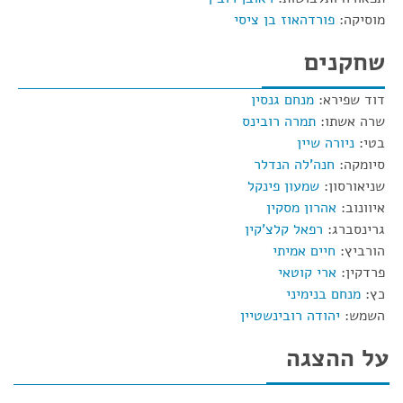
מוסיקה:
פורדהאוז בן ציסי
שחקנים
דוד שפירא:
מנחם גנסין
שרה אשתו:
תמרה רובינס
בטי:
ניורה שיין
סיומקה:
חנה'לה הנדלר
שניאורסון:
שמעון פינקל
איוונוב:
אהרון מסקין
גרינסברג:
רפאל קלצ'קין
הורביץ:
חיים אמיתי
פרדקין:
ארי קוטאי
כץ:
מנחם בנימיני
השמש:
יהודה רובינשטיין
על ההצגה