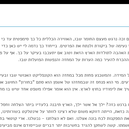
 וכה נרגש מעצם החומר שבו, האווירה הכללית כל כך סימפטית עד כי 
נעימה של ביקורת ולנתח את הפרטים. בייחוד כך נדמה לי יש כאן כדי 
 האהבה לתולדות הארץ הזאת וטוב אם יתעכבו בעיקר על כך. אף על פי
ההכרח להעיר כמה הערות על המחזה והנפשות הפועלות שבו.
ל המידה. והמשכנע פחות מכל במחזה הוא הקונפליקט האנושי שבו ובעי
עים. מי הוא פנחס זה שבמחזהו של אשמן הוא סתם "בחורון" החושב את
יך את לימודיו בחוץ לארץ. אין הוא אומר אפילו משפט אחד שיש בו מ
 ברנש כזה? ילך אל אשר ילך, הארץ תיבנה בלעדיו ביתר הצלחה וחסל.
 כזאת, הייתה דווקא משום שלא רצינו לוותר על אינטלקט בשורותינו, 
 את הספקנות לכח בונה אצלנו. ואם לא הצלחנו - נכשלנו. ארי קוטאי ב
 אשמתו. קשה לשחקן להגיד בחשיבות יתר דברים שבייסודם אינם מביעי