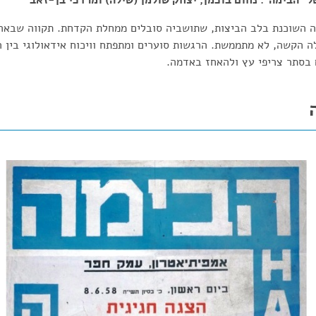
ל "הבימה": נחום בוכמן, יצחק שולמן (שילה) ומרדכי בן-זאב
 השוכנת בלב הביצות, שתושביה סובלים ממחלת הקדחת. תקווה שבאר
 הקשה, לא מתממשת. הרגשות סוערים ומתפתח וויכוח אידאולוגי בין 
ים בסתר צריפי עץ ולהאחז באדמה.