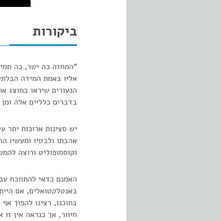
ביקורות
"המחזה כה ישר, כה תמים
אליו באמת המידה הבלתי 
הנעורים שיראו במוצג את
בדברים כלליים אלה ומן 
יש סצינות ארוכות יתר ע
אהבתו ולבטיו ומעשיו הר
וקוסמופוליט ורוצה להמש
האמנם כדאי להתווכח עם
באנטלקטואלים, אם הייתה
בתוכנו, רצינו להפוך אף
חיוור, אך כנראה אין זו