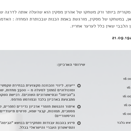
ת מקורית ביותר ורק משחקו של אהרון מסקין הוא שהעלה אותה לדרגה של
אן, במשחקו של מסקין, מורגשת באמת הכנות שבכותרת המחזה : האדמה
 הלבבי שאין כלל לערער אחריו.
שירותי הארכיון:
ייעוץ, ליווי והכוונה מקצועית בבחירת טקסטי
ומונולוגים (מתוך למעלה מ – 500
ב"הבימה" ובתיאטרונים השונים). רכישת הטקס
מתבצעת בארכיון בלבד ובפורמט מודפס.
איתור והנגשת חומרי ארכיון נדירים
(
ספרים, ט
מסמכים, תמונות, קבצי שמע, סרטים תיעודיים
והיסטוריים)
אש בלבד
סיוע בהכנת עבודות ותחקירים בנושא "הבימה"
והתיאטרון העברי והישראלי בכלל
.