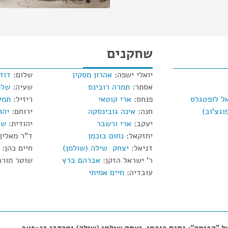
שחקנים
יואלי ישפה:
אהרון מסקין
שלום:
דוד 
אסתר:
תמרה רובינס
שעיה:
שלמ
ל לופטגלס
פנחס:
ארי קוטאי
ריזיל:
תמי
וגצ'וב)
חנה:
אינה גובינסקה
ירוחם:
יהו
יעקב:
ארי ורשבר
יהודית:
שו
יחזקאל:
נחום בוכמן
ד"ר מאלין
דניאל:
יצחק שילה (שולמן)
חיים כהן:
ר' ישראל הזקן:
אברהם ברץ
שוטר תורכ
עובדיה:
חיים אמיתי