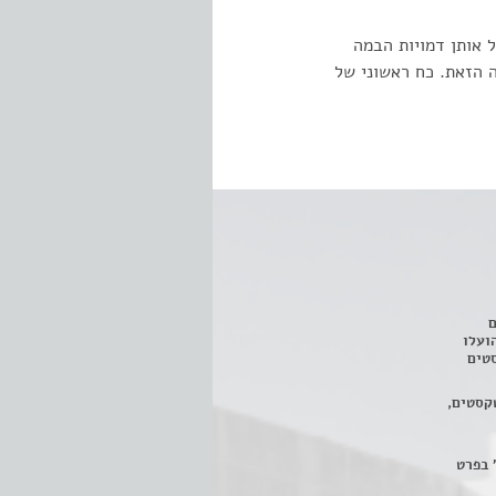
 אותן דמויות הבמה
 הזאת. כח ראשוני של
ם
3 מחזות, שהועלו
טים
קסטים,
 בפרט