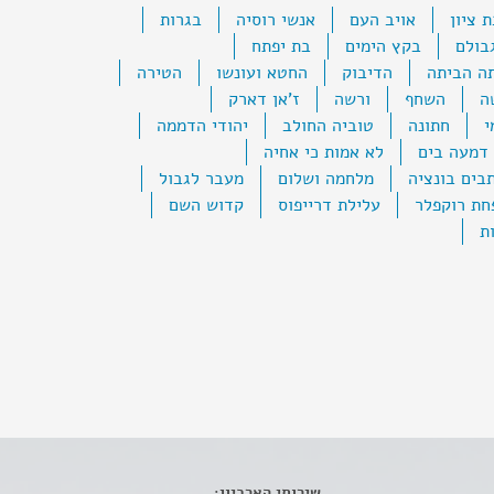
 ציון
אויב העם
אנשי רוסיה
בגרות
בולם
בקץ הימים
בת יפתח
ה הביתה
הדיבוק
החטא ועונשו
הטירה
ה
השחף
ורשה
ז'אן דארק
י
חתונה
טוביה החולב
יהודי הדממה
 דמעה בים
לא אמות כי אחיה
בים בונציה
מלחמה ושלום
מעבר לגבול
ת רוקפלר
עלילת דרייפוס
קדוש השם
ת
שירותי הארכיון: