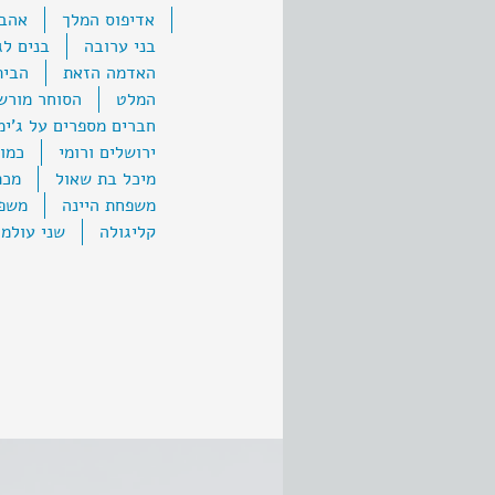
אדיפוס המלך
אהבת
בני ערובה
בנים לג
האדמה הזאת
הבית
המלט
הסוחר מורש
חברים מספרים על ג'ימ
ירושלים ורומי
כמו
מיכל בת שאול
מכת
משפחת היינה
משפח
קליגולה
שני עולמו