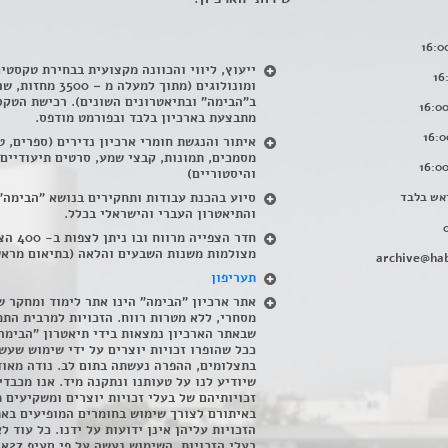
ייעוץ, ליווי והכוונה מקצועית בבחירת טקסטי
ומונולוגים (מתוך למעלה מ – 500
ב"הבימה" ובתיאטרונים השונים). רכישת הטקס
מתבצעת בארכיון בלבד ובפורמט מודפס.
איתור והנגשת חומרי ארכיון נדירים
(
ספרים, ט
מסמכים, תמונות, קבצי שמע, סרטים תיעודיים
והיסטוריים)
אש בלבד
סיוע בהכנת עבודות ותחקירים בנושא "הבימה"
והתיאטרון העברי והישראלי בכלל
.
חדר הצפייה מרווח ובו
מצולמות משנות השבעים והלאה (בתיאום מראש
archive@hab
תעריפון
אתר ארכיון "הבימה" הינו אתר לימוד ומחקר ש
מסחרי, ללא מטרות רווח. הזכויות למרבית התמ
שבאתר הארכיון נמצאות בידי תיאטרון "הבימה
ככל שהופרו זכויות יוצרים על ידי שימוש שעשי
בתצלומים, ההפרה נעשתה בתום לב. נודה מאוד
שיודיע לנו על טעותנו ונתקנה מיד. אנו מכבדי
זכויותיהם של בעלי זכויות יוצרים ומשקיעים 
באיתורם לצורך שימוש בחומרים המופיעים בא
הזכויות עליהן אינן ידועות על ידנו. כל עוד ל
בעלי הזכויו