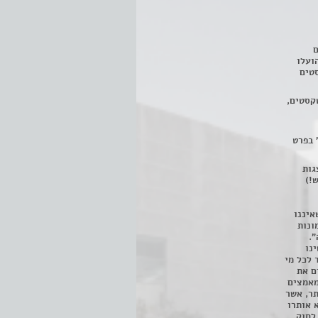
ם
3 מחזות, שהועלו
טים
קסטים,
 בפרט
 ניתן לצפות ב- 400 הצגות
!)
איננו
ונות
".
נו
 לכל מי
ם את
מאמצים
תר, אשר
א אותרו
ת, השימוש נעשה על פי סעיף 27א לחוק