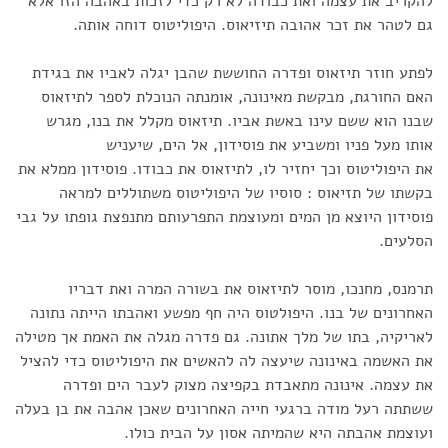
להקריב את עצמה ואת כבודה לא רק כדי לזכות באהבה הזו אלא
גם לטהר את זכר אהובה תיזיאוס. היפוליטוס דוחה אותה.
לפתע חוזר תיזאוס ופדרה החוששת שהבן יגלה לאביו את בגידת
האם החורגת, מבקשת מאינונה, אומנתה הנוכלת לספר לתיזאוס
שבנו הוא ששם עינו באשת אביו. תיזאוס מקלל את בנו, מגרש
אותו מעל פניו ומשביע את פוסידון, אל הים, שיעניש
את היפוליטוס וכך יחזיר לו, לתיזאוס את כבודו. פוסידון ממלא את
בקשתו של תזיאוס : סוסיו של היפוליטוס משתוללים למראה
פוסידון היוצא מן המים ומעוצמת התפרעותם מתנפצת גופתו על גבי
הסלעים.
תרמנס, מחנכו, מוסר לתיזאוס את בשורה המרה ואת דבריו
האחרונים של בנו. היפולטוס היה חף מפשע ואהבתו הייתה נתונה
לאריקיה, בתו של מלך אתונה. גם פדרה מגלה את האמת אך מטילה
את האשמה באינונה שיעצה לה להאשים את היפוליטוס כדי להציל
את עצמה. אינונה מתאבדת בקפיצה מצוק לעבר הים ופדרה
ששתתה רעל מודה ברגעי חייה האחרונים שאכן אהבה את בן בעלה
ועוצמת אהבתה היא שהמיתה אסון על הבית כולו.