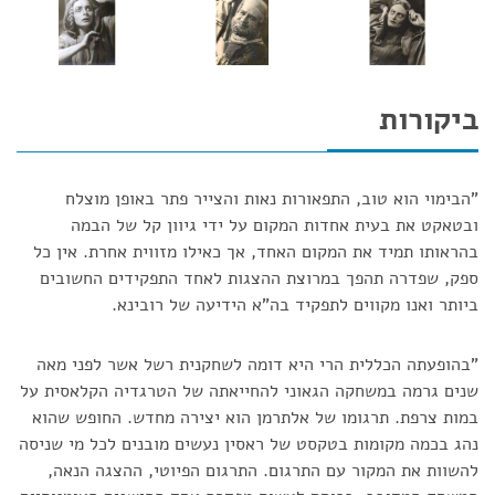
ביקורות
"הבימוי הוא טוב, התפאורות נאות והצייר פתר באופן מוצלח
ובטאקט את בעית אחדות המקום על ידי גיוון קל של הבמה
בהראותו תמיד את המקום האחד, אך כאילו מזווית אחרת. אין כל
ספק, שפדרה תהפך במרוצת ההצגות לאחד התפקידים החשובים
ביותר ואנו מקווים לתפקיד בה"א הידיעה של רובינא.
"בהופעתה הכללית הרי היא דומה לשחקנית רשל אשר לפני מאה
שנים גרמה במשחקה הגאוני להחייאתה של הטרגדיה הקלאסית על
במות צרפת. תרגומו של אלתרמן הוא יצירה מחדש. החופש שהוא
נהג בכמה מקומות בטקסט של ראסין נעשים מובנים לכל מי שניסה
להשוות את המקור עם התרגום. התרגום הפיוטי, ההצגה הנאה,