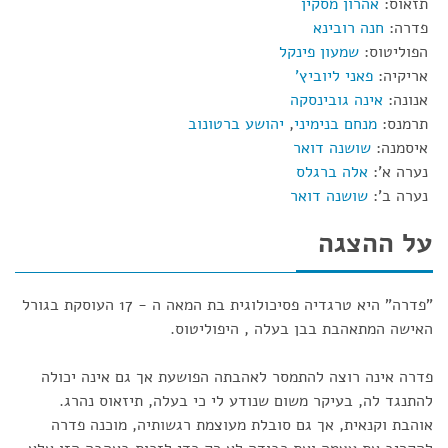
תזאוס:
אהרון מסקין
פדרה:
חנה רובינא
הפוליטוס:
שמעון פינקל
אריקיה:
פאני ליוביץ'
אנונה:
אינה גובינסקה
תרמנס:
מנחם בנימיני
,
יהושע ברטונוב
איסמנה:
שושנה דואר
נערה א':
אלה ברגלס
נערה ב':
שושנה דואר
על ההצגה
"פדרה" היא טרגדיה פסיכולוגית בת המאה ה - 17 העוסקת בגורל
האישה המתאהבת בבן בעלה , היפוליטוס.
פדרה אינה רוצה להתמסר לאהבתה הפושעת אך גם אינה יכולה
להתנגד לה, בעיקר משום שנודע לי כי בעלה, תיזאוס נהרג.
אוהבת וקנאית, אך גם סובלת מעוצמת רגשותיה, מוכנה פדרה