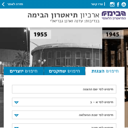
חזרה לאתר
צרו קשר
ארכיון
תיאטרון הבימה
בנדיבות: עדנה וארנן גבריאלי
חיפוש
הצגות
חיפוש
שחקנים
חיפוש
יוצרים
חיפוש לפי שם ההצגה
חיפוש לפי א - ב
חיפוש לפי א - ב
חיפוש לפי שנת ההעלאה
חיפוש לפי שנת ההעלאה
חיפוש לפי סוגה
חיפוש לפי סוגה