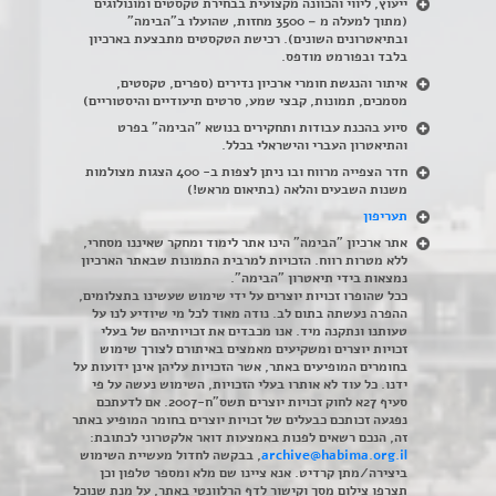
ייעוץ, ליווי והכוונה מקצועית בבחירת טקסטים ומונולוגים
(מתוך למעלה מ – 3500 מחזות, שהועלו ב"הבימה"
ובתיאטרונים השונים). רכישת הטקסטים מתבצעת בארכיון
בלבד ובפורמט מודפס.
איתור והנגשת חומרי ארכיון נדירים
(
ספרים, טקסטים,
מסמכים, תמונות, קבצי שמע, סרטים תיעודיים והיסטוריים)
סיוע בהכנת עבודות ותחקירים בנושא "הבימה" בפרט
והתיאטרון העברי והישראלי בכלל
.
חדר הצפייה מרווח ובו ניתן לצפות ב- 400 הצגות מצולמות
משנות השבעים והלאה (בתיאום מראש!)
תעריפון
אתר ארכיון "הבימה" הינו אתר לימוד ומחקר שאיננו מסחרי,
ללא מטרות רווח. הזכויות למרבית התמונות שבאתר הארכיון
נמצאות בידי תיאטרון "הבימה".
ככל שהופרו זכויות יוצרים על ידי שימוש שעשינו בתצלומים,
ההפרה נעשתה בתום לב. נודה מאוד לכל מי שיודיע לנו על
טעותנו ונתקנה מיד. אנו מכבדים את זכויותיהם של בעלי
זכויות יוצרים ומשקיעים מאמצים באיתורם לצורך שימוש
בחומרים המופיעים באתר, אשר הזכויות עליהן אינן ידועות על
ידנו. כל עוד לא אותרו בעלי הזכויות, השימוש נעשה על פי
סעיף 27א לחוק זכויות יוצרים תשס"ח-2007. אם לדעתכם
נפגעה זכותכם כבעלים של זכויות יוצרים בחומר המופיע באתר
זה, הנכם רשאים לפנות באמצעות דואר אלקטרוני לכתובת:
archive@habima.org.il
, בבקשה לחדול מעשיית השימוש
ביצירה/מתן קרדיט. אנא ציינו שם מלא ומספר טלפון וכן
תצרפו צילום מסך וקישור לדף הרלוונטי באתר, על מנת שנוכל