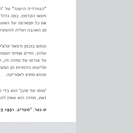
"הגוורדיה הישנה" של 'ה
חטאו הקדמון. כמה גדול 
את כל תפארתה של האשה 
מן האהבה ועליה להשקיט,
ונחום בוכמן ורפאל קלצ'ק
שלהן. וחיים אמיתי ושמוא
על צורתו של מחזה זה, ע
תלישות הדמויות מן המצי
שהוא מחוץ לאמריקה.
'מותו של סוכן' הוא בלי 
זאת, מחזה הוא שאין להח
ש.נצר. "מעריב. 5.03.1951