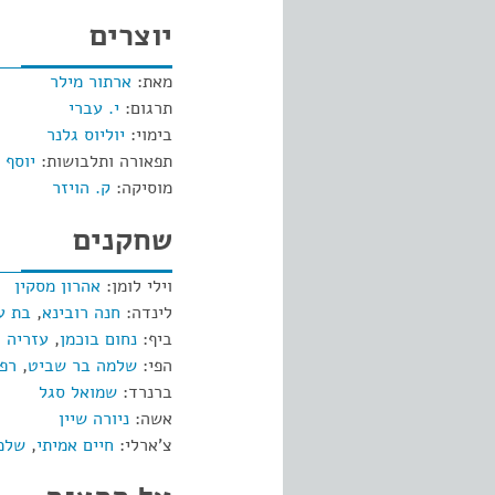
יוצרים
מאת:
ארתור מילר
תרגום:
י. עברי
בימוי:
יוליוס גלנר
תפאורה ותלבושות:
יוסף 
מוסיקה:
ק. הויזר
שחקנים
וילי לומן:
אהרון מסקין
לינדה:
חנה רובינא
,
בת ע
ביף:
נחום בוכמן
,
עזריה ר
הפי:
שלמה בר שביט
,
רפא
ברנרד:
שמואל סגל
אשה:
ניורה שיין
צ'ארלי:
חיים אמיתי
,
שלמ