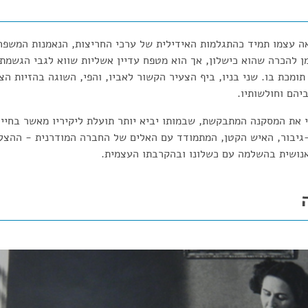
ראה עצמו תמיד כהתגלמות האידילית של ערכי החריצות, הנאמנות המשפ
יל 60 מגיע לומן להכרה שהוא כישלון, אך הוא מטפח עדיין אשליות שווא לגבי הג
תומכת בו. שני בניו, ביף הצעיר הקשור לאביו, והפי, השוגה בהזיות ה
הם וחולשותיו.
י את המסקנה המתבקשת, שבמותו יביא יותר תועלת ליקיריו מאשר בחיי
גיבור, האיש הקטן, המתמודד עם האלים של החברה המודרנית - ההצל
אנושית בהשלמה עם כשלונו ובהקרבתו העצמית.