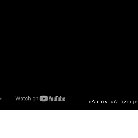
ון ברעם-לוטן אדריכלים