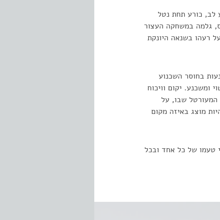
 לב, כורע תחת נטל
וס, גלמה במשחקה העצור
ל רעהו בשנאה היונקת
נעות בחוסר השכנוע
י ומשכנע. יקום וויכוח
 המעורטל שבו, על
יות מוצג באיזה מקום
י טעמו של כל אחד ובכל