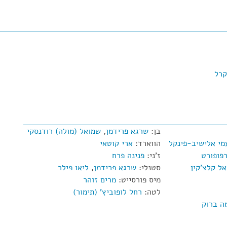
קרל
בן:
שרגא פרידמן
,
שמואל (מולה) רודנסקי
מי אלישיב-פינקל
הווארד:
ארי קוטאי
פופורט
ז'ני:
פנינה פרח
ל קלצ'קין
סטנלי:
שרגא פרידמן
,
ליאו פילר
מיס פורסייט:
מרים זוהר
לטה:
רחל לופוביץ' (תימור)
ה ברוק