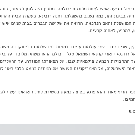
בימה' הגיעה אמש לאחת מפסגות יכולתה. מסקין היה לומן פטאטי, קורע
היה בבינוניותו, כמה נשגב בהשפלתו. וחנה רובינא, כעקרת הבית ההר
המושפלת והאם הנדכאה, הרואה את שלושת הגברים בבית קמים איש ע
 להריע, לאחות קרעים.
ין, שני בנים - שני עולמות עיצבו דמויות כמו שלמות בריסוקן כה משכ
ל רודנסקי וארי קוטאי ושמואל סגל - כולם הראו משחק מלוכד ועז ביטו
ל התחבולות הכמעט פילמאיות שבו, על תפאורתו המוזרה, על הראליזם
אות הישראלית, על האמריקניזם העושה את המחזה כמעט בלתי ראוי לה
ספק חריף מאוד והוא פוגע בצופה כמעט כסטירת לחי. הוא אינו עשוי לפ
מיצו.