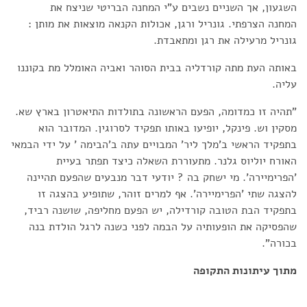
השגעון, אך השניים נשבים ע"י המחנה הבריטי שניצח את
המחנה הצרפתי. גונריל ורגן, אכולות הקנאה מוצאות את מותן :
גונריל מרעילה את רגן ומתאבדת.
באותה העת מתה קורדליה בבית הסוהר ואביה האומלל מת בקוננו
עליה.
"תהיה זו כמדומה, הפעם הראשונה בתולדות התיאטרון בארץ שא.
מסקין וש. פינקל, יופיעו באותו תפקיד לסרוגין. המדובר הוא
בתפקיד הראשי ב'מלך ליר' המבויים עתה ב'הבימה ' על ידי הבמאי
האורח יוליוס גלנר. מתעוררת השאלה כיצד תפתר בעיית
'הפרימיירה'. מי ישחק בה ? יודעי דבר מנבעים שהפעם תהיינה
להצגה שתי 'הפרימיירה'. אף למרים זוהר, שתופיע בהצגה זו
בתפקיד הבת הטובה קורדילה, יש הפעם מחליפה, שושנה רביד,
שהפסיקה את הופעותיה על הבמה לפני כשנה לרגל הולדת בנה
בכורה".
מתוך עיתונות התקופה