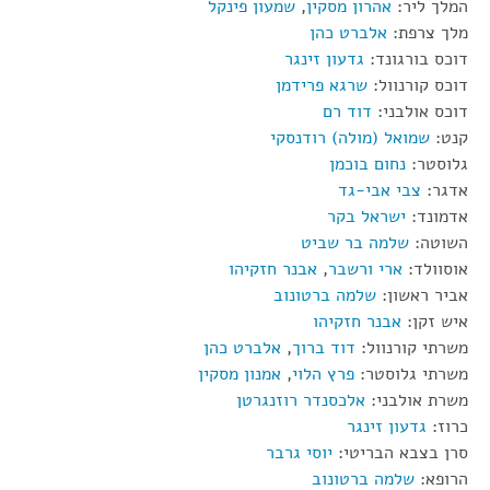
המלך ליר:
אהרון מסקין
,
שמעון פינקל
מלך צרפת:
אלברט כהן
דוכס בורגונד:
גדעון זינגר
דוכס קורנוול:
שרגא פרידמן
דוכס אולבני:
דוד רם
קנט:
שמואל (מולה) רודנסקי
גלוסטר:
נחום בוכמן
אדגר:
צבי אבי-גד
אדמונד:
ישראל בקר
השוטה:
שלמה בר שביט
אוסוולד:
ארי ורשבר
,
אבנר חזקיהו
אביר ראשון:
שלמה ברטונוב
איש זקן:
אבנר חזקיהו
משרתי קורנוול:
דוד ברוך
,
אלברט כהן
משרתי גלוסטר:
פרץ הלוי
,
אמנון מסקין
משרת אולבני:
אלכסנדר רוזנגרטן
כרוז:
גדעון זינגר
סרן בצבא הבריטי:
יוסי גרבר
הרופא:
שלמה ברטונוב