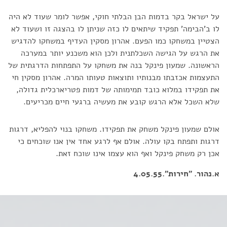
על ישראל בקר בדמות הבן הבלתי חוקי, אפשר לומר שעוד לא היה
לו ב'הבימה' תפקיד שיתאים לו כזה שניתן לו בהצגה זו ושעוד לא
הצטיין במשחקו כמו הפעם. אהרון מסקין העדיף במשחקו להדגיש
את הרגש על הגישה השכלתנית ולכן הוא משכנע יותר במערכה
הראשונה. שמעון פינקל בנה את משחקו על התפתחות הדרגתית של
התעצמות אכזבתו מבנותיו ותוצאות טעותו המרה. אהרון מסקין חי
את תפקידו במלוא כובד תמימותה של דמות פטריארכלית גדולה,
שלא השכל אלא הרגש קובע את מעשיה ברגעי חיים מכריעים.
אולם שמעון פינקל משחק את תפקידו. משחקו בנוי להפליא, דרגות
דרגות ותפתח בקו עולה. אולם אף לרגע אחד אין אנו שוכחים כי
אכן רק משחק פינקל ואף הוא עצמו אינו שוכח זאת.
א.נהור. "חירות".4.05.55