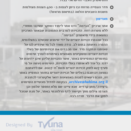
חדר הצפייה מרווח ובו ניתן לצפות ב- 400 הצגות מצולמות
משנות השבעים והלאה (בתיאום מראש!)
תעריפון
אתר ארכיון "הבימה" הינו אתר לימוד ומחקר שאיננו מסחרי,
ללא מטרות רווח. הזכויות למרבית התמונות שבאתר הארכיון
נמצאות בידי תיאטרון "הבימה".
ככל שהופרו זכויות יוצרים על ידי שימוש שעשינו בתצלומים,
ההפרה נעשתה בתום לב. נודה מאוד לכל מי שיודיע לנו על
טעותנו ונתקנה מיד. אנו מכבדים את זכויותיהם של בעלי
זכויות יוצרים ומשקיעים מאמצים באיתורם לצורך שימוש
בחומרים המופיעים באתר, אשר הזכויות עליהן אינן ידועות על
ידנו. כל עוד לא אותרו בעלי הזכויות, השימוש נעשה על פי
סעיף 27א לחוק זכויות יוצרים תשס"ח-2007. אם לדעתכם
נפגעה זכותכם כבעלים של זכויות יוצרים בחומר המופיע באתר
זה, הנכם רשאים לפנות באמצעות דואר אלקטרוני לכתובת:
archive@habima.org.il
, בבקשה לחדול מעשיית השימוש
ביצירה/מתן קרדיט. אנא ציינו שם מלא ומספר טלפון וכן
תצרפו צילום מסך וקישור לדף הרלוונטי באתר, על מנת שנוכל
לתקן את הדבר. תודה רבה.
Designed By