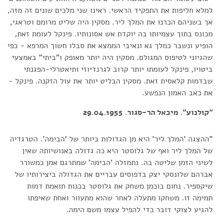
למלא חליפות את התפקיד הראשי. ראינו שני מלכים שונים זה מזה,
אך בשניהם הכרנו את המלך ליר. מסקין היה שליט מרומם וטראגי,
מכונס בתוך עצמיותו בה יוקדת אש אסונותיו. פינקל לעומת זאת,
הופיע ונשבר כמלך גא ונאיבי הממצא את סבלו חשוך המרפא - כפי
שהגיוני לטיפוס המגולם. מסקין היה יותר מאופק ו"ביתי" באמצעי
ביטויו, פינקל לעומתו יותר קרוב לגרנדיוזי ותיאטרלי-הפגנתי
שבדמות קלאסית זאת. מסקין הבליט יותר את עול הזקנה. פינקל -
את כאב האמון הנפשע.
"קולנוע". מיכאל הר-סגור. 29.04.1955
"ההצגה 'המלך ליר' היא מן הגדולות ביותר של 'הבימה'. הטרגדיה
של המלך ליר ואף של גלוסטר היא כה גדולה באנושיותה שאין
לשיני הזמן שליטה בה. נתמזלה 'הבימה' שמתרגם אמן כמשורר
אברהם שלונסקי יצק בדפוסים עבריים את הגדולה ביצירותיו של
שיקספיר. נחום בוכמן משחק את גלוסטר בכנות תואמת דמות
תמימה זו. משחקו מתעלה לאחר שהוא מתעוור ואחת שאיפתו
להגיע לצוקי דובר כדי להפיל עצמו משם הימה.