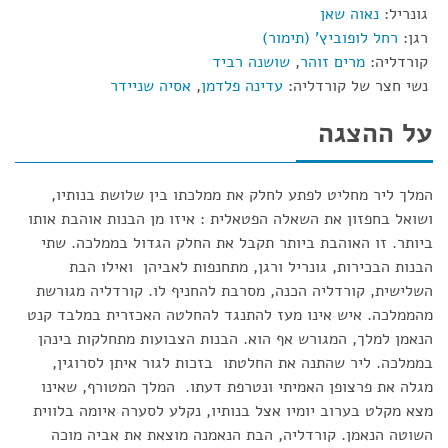
גונריל:
נאוה שאן
רגן:
רחל לופוביץ' (תימור)
קורדליה:
מרים זוהר
,
שושנה רביד
נשי חצר של קורדליה:
עדינה פלדמן
,
אסיה שניידר
על ההצגה
המלך ליר מחליט לפתע לחלק את ממלכתו בין שלושת בנותיו,
ושואל בחפזון את השאלה הפטאלית : איזו מן הבנות אוהבת אותו
ביותר. זו האוהבת ביותר תקבל את החלק הגדול בממלכה. שתי
הבנות הבכירות, גונריל ורגן, מתחנפות לאביהן ואילו הבת
השלישית, קורדליה הכנה, מסרבת להחניף לו. קורדליה מגורשת
מהממלכה. איש אינו מעז להתנגד להחלטה האכזרית במלבד קנט
הנאמן למלך, המגורש אף הוא. הבנות הצבועות מתחלקות בינהן
בממלכה. ליר שהתנה את החלטתו בזכות לגור איתן לסרוגין,
מגלה את פרצופן האמיתי ונטרפת דעתו. המלך המטורף, שאינו
מצא מקלט בערוב יומיו אצל בנותיו, נקלע לסערה איומה בלווית
השוטה הנאמן. קורדליה, הבת הנאמנה מוצאת את אביה מוכה