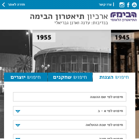
חזרה לאתר
צרו קשר
ארכיון
תיאטרון הבימה
בנדיבות: עדנה וארנן גבריאלי
חיפוש
הצגות
חיפוש
שחקנים
חיפוש
יוצרים
חיפוש לפי שם ההצגה
חיפוש לפי א - ב
חיפוש לפי א - ב
חיפוש לפי שנת ההעלאה
חיפוש לפי שנת ההעלאה
חיפוש לפי סוגה
חיפוש לפי סוגה