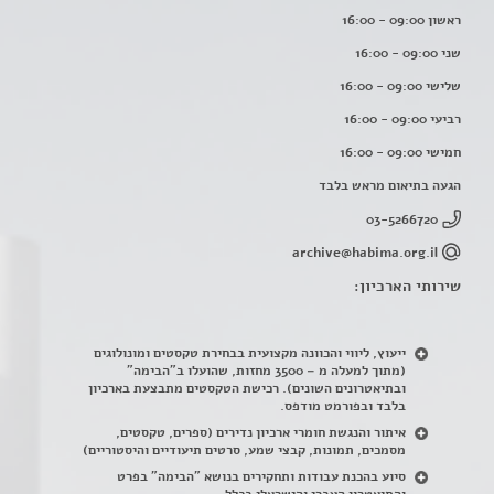
ראשון 09:00 - 16:00
שני 09:00 - 16:00
שלישי 09:00 - 16:00
רביעי 09:00 - 16:00
חמישי 09:00 - 16:00
הגעה בתיאום מראש בלבד
03-5266720
archive@habima.org.il
שירותי הארכיון:
ייעוץ, ליווי והכוונה מקצועית בבחירת טקסטים ומונולוגים
(מתוך למעלה מ – 3500 מחזות, שהועלו ב"הבימה"
ובתיאטרונים השונים). רכישת הטקסטים מתבצעת בארכיון
בלבד ובפורמט מודפס.
איתור והנגשת חומרי ארכיון נדירים
(
ספרים, טקסטים,
מסמכים, תמונות, קבצי שמע, סרטים תיעודיים והיסטוריים)
סיוע בהכנת עבודות ותחקירים בנושא "הבימה" בפרט
והתיאטרון העברי והישראלי בכלל
.