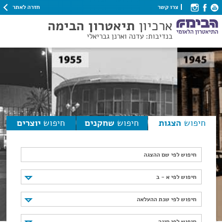
חזרה לאתר
צרו קשר
ארכיון
תיאטרון הבימה
בנדיבות: עדנה וארנן גבריאלי
חיפוש
הצגות
חיפוש
שחקנים
חיפוש
יוצרים
חיפוש לפי שם ההצגה
חיפוש לפי א - ב
חיפוש לפי א - ב
חיפוש לפי שנת ההעלאה
חיפוש לפי שנת ההעלאה
חיפוש לפי סוגה
חיפוש לפי סוגה