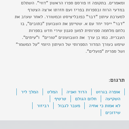
ומאמרים. בתקופה זו פורסם ספרו הראשון "דווי". השתלם
במדעי הרוח ובספרות בפריז ועם חזרתו ארצה הצטרף
למערכת עיתון "דבר" כפובליציסט וכמשורר. לאחר שעזב את
"דבר" ייסד יחד עם א. שטיימן את השבועון "כתובים", בו
נלחם מלחמה ספרותית למען סגנון שירי חדש בספרות
העברית. כמו כן ערך את השבועונים "טורים" ו"עיתים".
שימש כעורך המדור הספרותי של העיתון היומי "על המשמר"
ושל ספרית "פועלים".
תרגום:
אופרה בגרוש
הדוד ואניה
המלט
המלך ליר
השקיעה
חלום הגולם
טרטיף
לא אמות כי אחיה
מעבר לגבול
רביזור
שידוכים