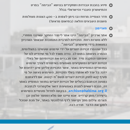
סיוע בהכנת עבודות ותחקירים בנושא "הבימה" בפרט
והתיאטרון העברי והישראלי בכלל
.
חדר הצפייה מרווח ובו ניתן לצפות ב- 400 הצגות מצולמות
משנות השבעים והלאה (בתיאום מראש!)
תעריפון
אתר ארכיון "הבימה" הינו אתר לימוד ומחקר שאיננו מסחרי,
ללא מטרות רווח. הזכויות למרבית התמונות שבאתר הארכיון
נמצאות בידי תיאטרון "הבימה".
ככל שהופרו זכויות יוצרים על ידי שימוש שעשינו בתצלומים,
ההפרה נעשתה בתום לב. נודה מאוד לכל מי שיודיע לנו על
טעותנו ונתקנה מיד. אנו מכבדים את זכויותיהם של בעלי
זכויות יוצרים ומשקיעים מאמצים באיתורם לצורך שימוש
בחומרים המופיעים באתר, אשר הזכויות עליהן אינן ידועות על
ידנו. כל עוד לא אותרו בעלי הזכויות, השימוש נעשה על פי
סעיף 27א לחוק זכויות יוצרים תשס"ח-2007. אם לדעתכם
נפגעה זכותכם כבעלים של זכויות יוצרים בחומר המופיע באתר
זה, הנכם רשאים לפנות באמצעות דואר אלקטרוני לכתובת:
archive@habima.org.il
, בבקשה לחדול מעשיית השימוש
ביצירה/מתן קרדיט. אנא ציינו שם מלא ומספר טלפון וכן
תצרפו צילום מסך וקישור לדף הרלוונטי באתר, על מנת שנוכל
לתקן את הדבר. תודה רבה.