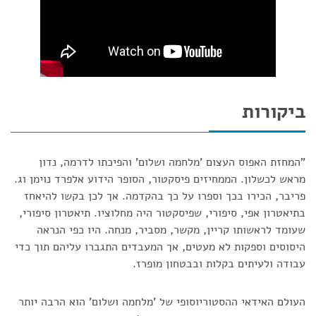
ביקורות
"המחזת האפוס העצום 'מלחמה ושלום' והפיכתו לדרמה, נדון
מראש לכשלון. הממחיזים פיסקטור, הסופר הידוע אלפרד נוימן וג.
פריבר, הכירו בכך וספרו על כך בהקדמה. אך לכן בקשו להיאחז
בתיאטרון אפי, סיפורי, שפיסקטור היה מחלוציו. תיאטרון סיפורי,
שעומד לראשותו קריין, מקשר, מסביר, מנחה. היו כפי הנראה
היסוסים וספקות לא מעטים, אך המעבדים התגברו עליהם תוך כדי
עבודה ולעיתים בקלות ובבטחון מופרז.
העולם האידאי ההסטוריוסופי של 'מלחמה ושלום' הוא הרבה יותר