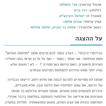
אנטול קוראגין:
צבי שטולפר
דולוחוב:
דוד ברוך
מאשרל זו:
ישראל רובינצ'יק
קצין צרפתי:
אהרון אלמוג
הצאר אלכסנדר:
שלמה בר שביט
,
שלמה אזולאי
על ההצגה
גבירותיי ורבותיי - הערב נספר לכם פרקים מתוך "מלחמה ושלום"
מאת טולסטוי. אני אומר : נספר - ואף על פי כן תראו במה שעליה
מציגים תיאטרון. האם קיימת כאן סתירה ? - לא ! משום שלא
נציג יותר ממש שדרוש להמחשת הפרקים שבחרנו.
אנחנו לא מתיימרים לתרגם לבמה את מלוא רוחב יריעתו הכבירה
של הרומן, את שפע דמויותיו ואת הלקח שבו, אלא מעבדים,
בוררים ולפעמים מעט משנים. אנחנו מקווים שדווקא כך אנחנו
משרתים את אידיאה של טולסטוי העוסקת במלחמה כדבר אווילי.
המלחמה נוגדת את טבע האדם, משום שתוצאותיה תלויות במקרה.