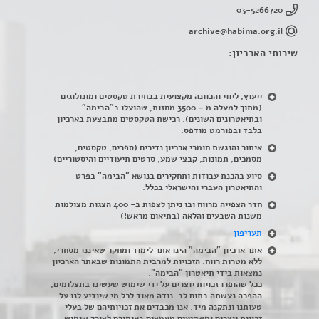
03-5266720
archive@habima.org.il
שירותי הארכיון:
ייעוץ, ליווי והכוונה מקצועית בבחירת טקסטים ומונולוגים
(מתוך למעלה מ – 3500 מחזות, שהועלו ב"הבימה"
ובתיאטרונים השונים). רכישת הטקסטים מתבצעת בארכיון
בלבד ובפורמט מודפס.
איתור והנגשת חומרי ארכיון נדירים
(
ספרים, טקסטים,
מסמכים, תמונות, קבצי שמע, סרטים תיעודיים והיסטוריים)
סיוע בהכנת עבודות ותחקירים בנושא "הבימה" בפרט
והתיאטרון העברי והישראלי בכלל
.
חדר הצפייה מרווח ובו ניתן לצפות ב- 400 הצגות מצולמות
משנות השבעים והלאה (בתיאום מראש!)
תעריפון
אתר ארכיון "הבימה" הינו אתר לימוד ומחקר שאיננו מסחרי,
ללא מטרות רווח. הזכויות למרבית התמונות שבאתר הארכיון
נמצאות בידי תיאטרון "הבימה".
ככל שהופרו זכויות יוצרים על ידי שימוש שעשינו בתצלומים,
ההפרה נעשתה בתום לב. נודה מאוד לכל מי שיודיע לנו על
טעותנו ונתקנה מיד. אנו מכבדים את זכויותיהם של בעלי
זכויות יוצרים ומשקיעים מאמצים באיתורם לצורך שימוש