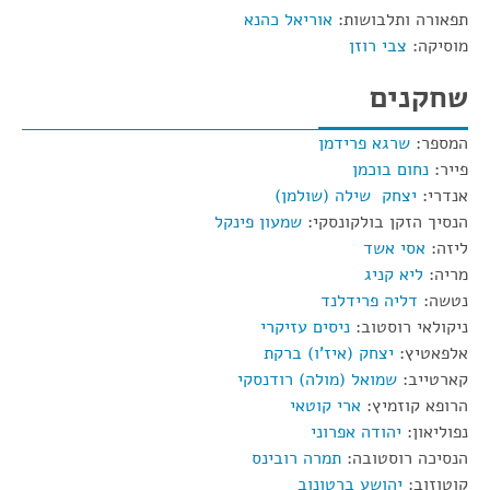
תפאורה ותלבושות:
אוריאל כהנא
מוסיקה:
צבי רוזן
שחקנים
המספר:
שרגא פרידמן
פייר:
נחום בוכמן
אנדרי:
יצחק שילה (שולמן)
הנסיך הזקן בולקונסקי:
שמעון פינקל
ליזה:
אסי אשד
מריה:
ליא קניג
נטשה:
דליה פרידלנד
ניקולאי רוסטוב:
ניסים עזיקרי
אלפאטיץ:
יצחק (איז'ו) ברקת
קארטייב:
שמואל (מולה) רודנסקי
הרופא קוזמיץ:
ארי קוטאי
נפוליאון:
יהודה אפרוני
הנסיכה רוסטובה:
תמרה רובינס
קוטוזוב:
יהושע ברטונוב