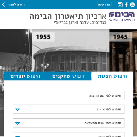
חזרה לאתר
צרו קשר
ארכיון
תיאטרון הבימה
בנדיבות: עדנה וארנן גבריאלי
חיפוש
הצגות
חיפוש
שחקנים
חיפוש
יוצרים
חיפוש לפי שם ההצגה
חיפוש לפי א - ב
חיפוש לפי א - ב
חיפוש לפי שנת ההעלאה
חיפוש לפי שנת ההעלאה
חיפוש לפי סוגה
חיפוש לפי סוגה