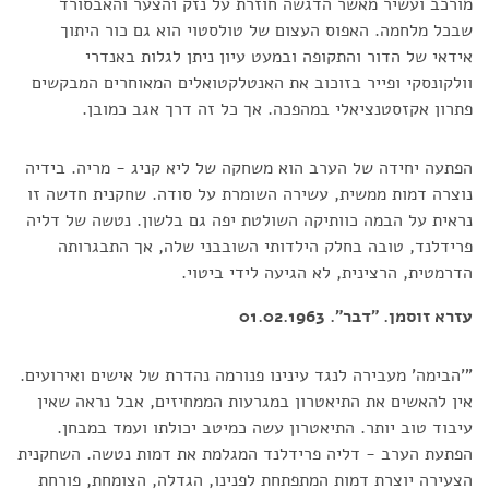
מורכב ועשיר מאשר הדגשה חוזרת על נזק והצער והאבסורד
שבכל מלחמה. האפוס העצום של טולסטוי הוא גם כור היתוך
אידאי של הדור והתקופה ובמעט עיון ניתן לגלות באנדרי
וולקונסקי ופייר בזוכוב את האנטלקטואלים המאוחרים המבקשים
פתרון אקזסטנציאלי במהפכה. אך כל זה דרך אגב כמובן.
הפתעה יחידה של הערב הוא משחקה של ליא קניג - מריה. בידיה
נוצרה דמות ממשית, עשירה השומרת על סודה. שחקנית חדשה זו
נראית על הבמה כוותיקה השולטת יפה גם בלשון. נטשה של דליה
פרידלנד, טובה בחלק הילדותי השובבני שלה, אך התבגרותה
הדרמטית, הרצינית, לא הגיעה לידי ביטוי.
עזרא זוסמן. "דבר". 01.02.1963
"'הבימה' מעבירה לנגד עינינו פנורמה נהדרת של אישים ואירועים.
אין להאשים את התיאטרון במגרעות הממחיזים, אבל נראה שאין
עיבוד טוב יותר. התיאטרון עשה כמיטב יכולתו ועמד במבחן.
הפתעת הערב - דליה פרידלנד המגלמת את דמות נטשה. השחקנית
הצעירה יוצרת דמות המתפתחת לפנינו, הגדלה, הצומחת, פורחת