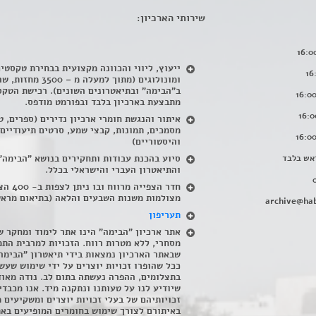
שירותי הארכיון:
ייעוץ, ליווי והכוונה מקצועית בבחירת טקסטי
ומונולוגים (מתוך למעלה מ – 500
ב"הבימה" ובתיאטרונים השונים). רכישת הטקס
מתבצעת בארכיון בלבד ובפורמט מודפס.
איתור והנגשת חומרי ארכיון נדירים
(
ספרים, ט
מסמכים, תמונות, קבצי שמע, סרטים תיעודיים
והיסטוריים)
אש בלבד
סיוע בהכנת עבודות ותחקירים בנושא "הבימה"
והתיאטרון העברי והישראלי בכלל
.
חדר הצפייה מרווח ובו
מצולמות משנות השבעים והלאה (בתיאום מראש
archive@hab
תעריפון
אתר ארכיון "הבימה" הינו אתר לימוד ומחקר ש
מסחרי, ללא מטרות רווח. הזכויות למרבית התמ
שבאתר הארכיון נמצאות בידי תיאטרון "הבימה
ככל שהופרו זכויות יוצרים על ידי שימוש שעשי
בתצלומים, ההפרה נעשתה בתום לב. נודה מאוד
שיודיע לנו על טעותנו ונתקנה מיד. אנו מכבדי
זכויותיהם של בעלי זכויות יוצרים ומשקיעים 
באיתורם לצורך שימוש בחומרים המופיעים בא