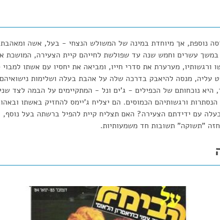
סה נוספת, אך מיוחדת במינה של המשולש הנצחי - בעל, אשה ומאהבת צ
 במשך עשרים וחמש שנה עד שפולשת לחייהם קיית הצעירה, המושכת את
ורגשותיו, מערערת את סדרי חייו, ומביאה את יחסיו עם אשתו למבוי ס
 עליה, מנסה להיאבק בדרכה שלה על אהבת בעלה ושלימות נישואיהם
 היא נוכחותם של הכפילים - ג'ים ונל - המתקיימים על הבמה לצד שני 
הנסתרות ורגשותיהם הכמוסים. הם יצליח ג'יימס להחזיק באשתו ובאהו
עלה עם ידידתם הצעירה? האם תצליח קיית להפיל ברשתה בעל נוסף,
חזה "תשוקה" תשובות חד משמעותיות.