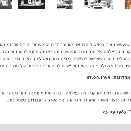
ועשע מאוד כסאטיר הבוחש מאחורי הדרמה, לעומת יהודה אפרוני הסול
קחית ככפילתה של חנה מרון המיושבת והטראגית. מהנה לראות ארבעה 
 בהחלט חבורה שאפשר להפקיד בידיה במה נאה לעין. מירב גרי בתפקיד
צת סקס עגלגלה - והבמאית איפשרה לה להתיז ניצוצות של חושנות עגב
ת" 27.09.1983
שה הנבגדת וליא קניג את כפילתה. גם הדמות מעניינת יותר כי הזדהות
גלות ליצור משהו המעורר הזדהות ואף הערכה לעבודתן כשחקניות.
23.