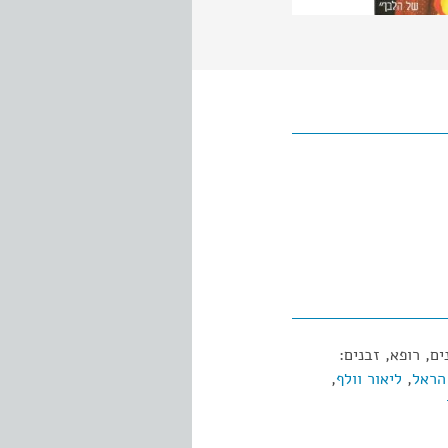
ם, רופא, זבנים:
הראל
,
ליאור וולף
,