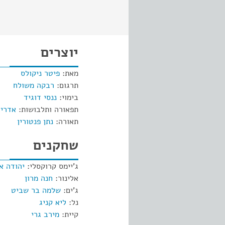
יוצרים
מאת:
פיטר ניקולס
תרגום:
רבקה משולח
בימוי:
ננסי דוגיד
תפאורה ותלבושות:
אדריא
תאורה:
נתן פנטורין
שחקנים
ג'יימס קרוקסלי:
יהודה אפ
אלינור:
חנה מרון
ג'ים:
שלמה בר שביט
נל:
ליא קניג
קיית:
מירב גרי