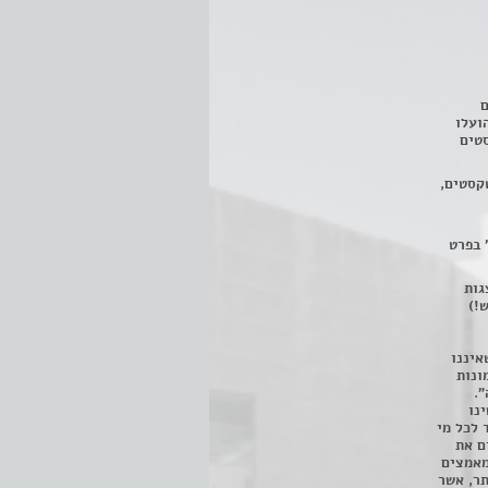
ם
3 מחזות, שהועלו
טים
קסטים,
 בפרט
 ניתן לצפות ב- 400 הצגות
!)
איננו
ונות
".
נו
 לכל מי
ם את
מאמצים
תר, אשר