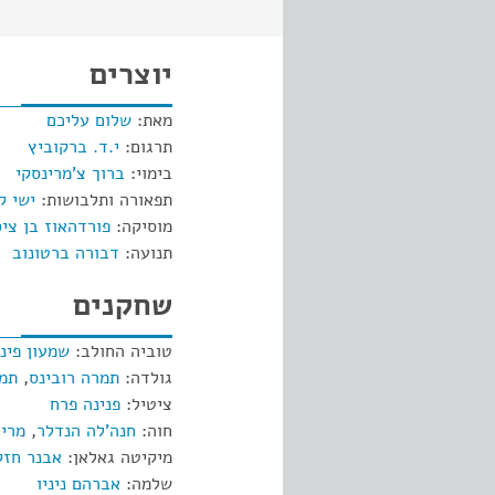
יוצרים
מאת:
שלום עליכם
תרגום:
י.ד. ברקוביץ
בימוי:
ברוך צ'מרינסקי
תפאורה ותלבושות:
ישי ק
מוסיקה:
פורדהאוז בן ציס
תנועה:
דבורה ברטונוב
שחקנים
טוביה החולב:
שמעון פינ
גולדה:
תמרה רובינס
,
תמי
ציטיל:
פנינה פרח
חוה:
חנה'לה הנדלר
,
מרים
מיקיטה גאלאן:
אבנר חזק
שלמה:
אברהם ניניו