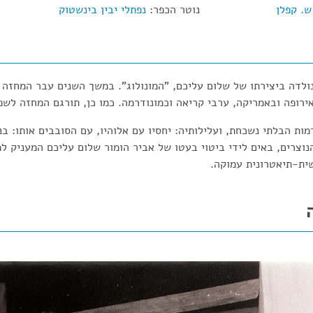
ש. קפלן
נוטר הכפר:
נפתלי יבין בינשטוק
ולדה ביצירתו של שלום עליכם, "המונולוג". במשך השנים עבר המחזה ג
ירופה ובאמריקה, ערבי קריאה וכמונודרמה. כמו כן, תורגם המחזה לשפ
ות הבלתי נשכחת, ועלילותיה: יחסיו עם אלוהיו, עם הסובבים אותו: בני
והנוצרים, באים לידי ביטוי בעטו של אביר הומור שלום עליכם המעניק 
שית-תיאטרונית עמוקה.