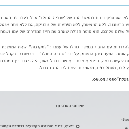
מלאו את תפקידיהם בהצגת החג של 'טוביה החולב' אבל בערב זה ראה ה
 - את יהושע ברטונוב. ללא המצאות, ללא הפתעות של טכניקה, גם ללא מתח אנט
 שלום עליכם. הוא סופר הגולה שאהב את חייו המוזרים של עמו ושמח ב
להזדהות עם החבוי בנפשו וגורלו של עמנו : "לסקרנות" הזאת המושכת 
 אותה. הפעם ניתן הסיפוק על ידי 'טוביה החולב' - ברטונוב. בקהל שנו
ת שקטה ורמה, הייתי אומרת - אושר. ובכל זאת, היה ניגוד בין המתרח
 לבו, מעמל כפיו, מנאמנותו צמח לנו החג הגדול.
08.03..
שירותי הארכיון:
ייעוץ, ליווי והכוונה מקצועית בבחירת טקסטי