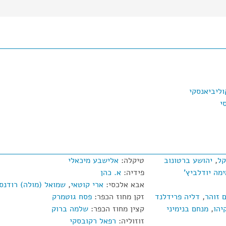
וליביאנסקי
י
קל
,
יהושע ברטונוב
טיקלה:
אלישבע מיכאלי
מה יודלביץ'
פידיה:
א. כהן
אבא אלכסי:
ארי קוטאי
,
שמואל (מולה) רודנס
 זוהר
,
דליה פרידלנד
זקן מחוז הכפר:
פסח גוטמרק
יהו
,
מנחם בנימיני
קצין מחוז הכפר:
שלמה ברוק
זוזוליה:
רפאל רקובסקי