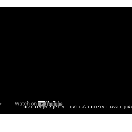
תוך ההצגה באדיבות בלה ברעם - ארכיון לוטן אדריכלות