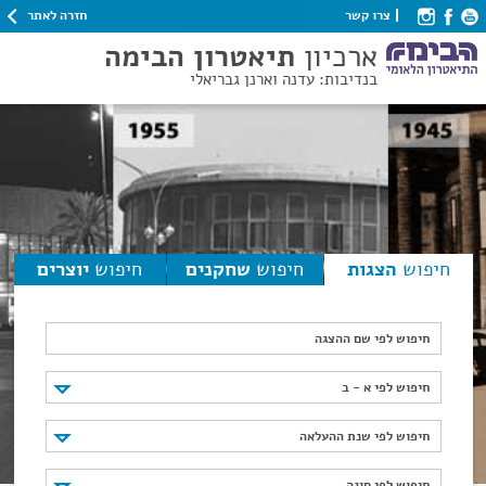
חזרה לאתר
צרו קשר
ארכיון
תיאטרון הבימה
בנדיבות: עדנה וארנן גבריאלי
חיפוש
הצגות
חיפוש
שחקנים
חיפוש
יוצרים
חיפוש לפי שם ההצגה
חיפוש לפי א - ב
חיפוש לפי א - ב
חיפוש לפי שנת ההעלאה
חיפוש לפי שנת ההעלאה
חיפוש לפי סוגה
חיפוש לפי סוגה