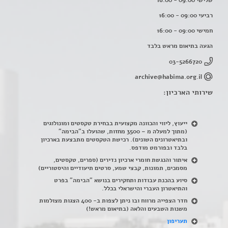
שלישי 09:00 - 16:00
רביעי 09:00 - 16:00
חמישי 09:00 - 16:00
הגעה בתיאום מראש בלבד
03-5266720
archive@habima.org.il
שירותי הארכיון:
ייעוץ, ליווי והכוונה מקצועית בבחירת טקסטים ומונולוגים
(מתוך למעלה מ – 3500 מחזות, שהועלו ב"הבימה"
ובתיאטרונים השונים). רכישת הטקסטים מתבצעת בארכיון
בלבד ובפורמט מודפס.
איתור והנגשת חומרי ארכיון נדירים
(
ספרים, טקסטים,
מסמכים, תמונות, קבצי שמע, סרטים תיעודיים והיסטוריים)
סיוע בהכנת עבודות ותחקירים בנושא "הבימה" בפרט
והתיאטרון העברי והישראלי בכלל
.
חדר הצפייה מרווח ובו ניתן לצפות ב- 400 הצגות מצולמות
משנות השבעים והלאה (בתיאום מראש!)
תעריפון