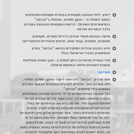
ייעוץ, ליווי והכוונה מקצועית בבחירת טקסטים ומונולוגים
(מתוך למעלה מ – 3500 מחזות, שהועלו ב"הבימה"
ובתיאטרונים השונים). רכישת הטקסטים מתבצעת בארכיון
בלבד ובפורמט מודפס.
איתור והנגשת חומרי ארכיון נדירים
(
ספרים, טקסטים,
מסמכים, תמונות, קבצי שמע, סרטים תיעודיים והיסטוריים)
סיוע בהכנת עבודות ותחקירים בנושא "הבימה" בפרט
והתיאטרון העברי והישראלי בכלל
.
חדר הצפייה מרווח ובו ניתן לצפות ב- 400 הצגות מצולמות
משנות השבעים והלאה (בתיאום מראש!)
תעריפון
אתר ארכיון "הבימה" הינו אתר לימוד ומחקר שאיננו מסחרי,
ללא מטרות רווח. הזכויות למרבית התמונות שבאתר הארכיון
נמצאות בידי תיאטרון "הבימה".
ככל שהופרו זכויות יוצרים על ידי שימוש שעשינו בתצלומים,
ההפרה נעשתה בתום לב. נודה מאוד לכל מי שיודיע לנו על
טעותנו ונתקנה מיד. אנו מכבדים את זכויותיהם של בעלי
זכויות יוצרים ומשקיעים מאמצים באיתורם לצורך שימוש
בחומרים המופיעים באתר, אשר הזכויות עליהן אינן ידועות על
ידנו. כל עוד לא אותרו בעלי הזכויות, השימוש נעשה על פי
סעיף 27א לחוק זכויות יוצרים תשס"ח-2007. אם לדעתכם
נפגעה זכותכם כבעלים של זכויות יוצרים בחומר המופיע באתר
זה, הנכם רשאים לפנות באמצעות דואר אלקטרוני לכתובת: