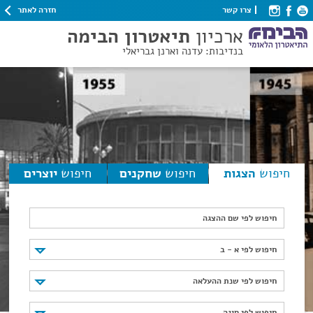
חזרה לאתר
צרו קשר
ארכיון
תיאטרון הבימה
בנדיבות: עדנה וארנן גבריאלי
חיפוש
הצגות
חיפוש
שחקנים
חיפוש
יוצרים
חיפוש לפי שם ההצגה
חיפוש לפי א - ב
חיפוש לפי א - ב
חיפוש לפי שנת ההעלאה
חיפוש לפי שנת ההעלאה
חיפוש לפי סוגה
חיפוש לפי סוגה