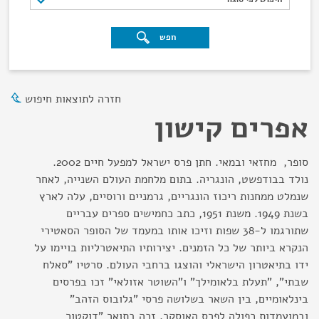
חפש
חזרה לתוצאות חיפוש
אפרים קישון
סופר, מחזאי ובמאי. חתן פרס ישראל למפעל חיים 2002.
נולד בבודפשט, הונגריה. בתום מלחמת העולם השנייה, לאחר
שנמלט ממחנות ריכוז הונגריים, גרמניים ורוסיים, עלה לארץ
בשנת 1949. משנת 1951, כתב כחמישים ספרים עבריים
שתורגמו ל-38 שפות וזיכו אותו במעמד של הסופר הסאטירי
הנקרא ביותר של כל הזמנים. יצירותיו התיאטרליות בויימו על
ידו בתיאטרון הישראלי והוצגו ברחבי העולם. סרטיו "סאלח
שבתי", "תעלת בלאומילך" ו"השוטר אזולאי" זכו בפרסים
בינלאומיים, בין השאר בשלושה פרסי "גלובוס הזהב"
ובמועמדות כפולה לפרס האוסקר. זכה בתואר "דוקטור