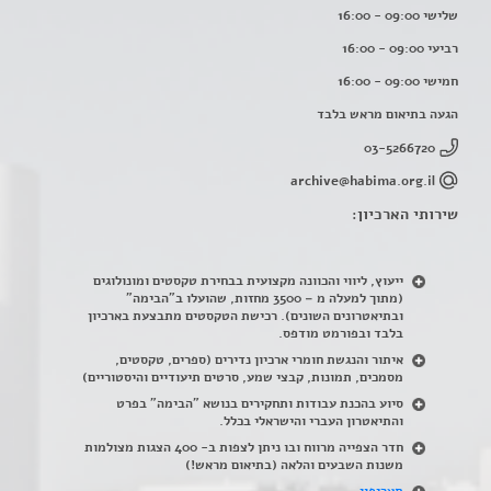
שלישי 09:00 - 16:00
רביעי 09:00 - 16:00
חמישי 09:00 - 16:00
הגעה בתיאום מראש בלבד
03-5266720
archive@habima.org.il
שירותי הארכיון:
ייעוץ, ליווי והכוונה מקצועית בבחירת טקסטים ומונולוגים
(מתוך למעלה מ – 3500 מחזות, שהועלו ב"הבימה"
ובתיאטרונים השונים). רכישת הטקסטים מתבצעת בארכיון
בלבד ובפורמט מודפס.
איתור והנגשת חומרי ארכיון נדירים
(
ספרים, טקסטים,
מסמכים, תמונות, קבצי שמע, סרטים תיעודיים והיסטוריים)
סיוע בהכנת עבודות ותחקירים בנושא "הבימה" בפרט
והתיאטרון העברי והישראלי בכלל
.
חדר הצפייה מרווח ובו ניתן לצפות ב- 400 הצגות מצולמות
משנות השבעים והלאה (בתיאום מראש!)