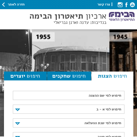
חזרה לאתר
צרו קשר
ארכיון
תיאטרון הבימה
בנדיבות: עדנה וארנן גבריאלי
חיפוש
הצגות
חיפוש
שחקנים
חיפוש
יוצרים
חיפוש לפי שם ההצגה
חיפוש לפי א - ב
חיפוש לפי א - ב
חיפוש לפי שנת ההעלאה
חיפוש לפי שנת ההעלאה
חיפוש לפי סוגה
חיפוש לפי סוגה