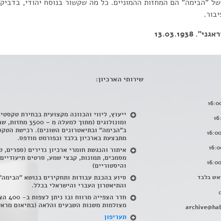
ל "הבימה" הם המחזות ההמוניים. כל מה שקשור בנוסח יהודי, בדביקו
בור.
13.03.1938
שירותי הארכיון:
ייעוץ, ליווי והכוונה מקצועית בבחירת טקסטי
ומונולוגים (מתוך למעלה מ – 500
ב"הבימה" ובתיאטרונים השונים). רכישת הטקס
מתבצעת בארכיון בלבד ובפורמט מודפס.
איתור והנגשת חומרי ארכיון נדירים
(
ספרים, ט
מסמכים, תמונות, קבצי שמע, סרטים תיעודיים
והיסטוריים)
אש בלבד
סיוע בהכנת עבודות ותחקירים בנושא "הבימה"
והתיאטרון העברי והישראלי בכלל
.
חדר הצפייה מרווח ובו
מצולמות משנות השבעים והלאה (בתיאום מראש
archive@hab
תעריפון