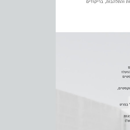
ת והתלהבות, בריקודים
ם
3 מחזות, שהועלו
טים
קסטים,
 בפרט
 ניתן לצפות ב- 400 הצגות
!)