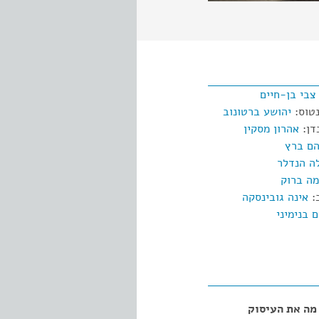
צבי בן-חיים
טוס:
יהושע ברטונוב
דן:
אהרון מסקין
ם ברץ
ה הנדלר
ה ברוק
:
אינה גובינסקה
 בנימיני
מה את העיסוק