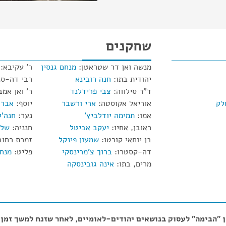
שחקנים
מנשה ואן דר שטראטן:
מנחם גנסין
ר' עקיבא:
יהודית בתו:
חנה רובינא
רבי דה-סנ
ד"ר סילווה:
צבי פרידלנד
ר' ואן אמב
לק
אוריאל אקוסטה:
ארי ורשבר
יוסף:
אברה
אמו:
תמימה יודלביץ'
נער:
חנה'ל
ראובן, אחיו:
יעקב אביטל
חנניה:
שלמ
בן יוחאי קורטו:
שמעון פינקל
זמרת רחוב
דה-קסטרו:
ברוך צ'מרינסקי
פליט:
מנחם
מרים, בתו:
אינה גובינסקה
 "הבימה" לעסוק בנושאים יהודים-לאומיים, לאחר שזנח למשך זמן 