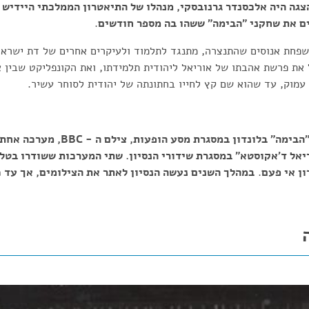
גה היה אלכסנדר גרנובסקי, מנהלו של התיאטרון הממלכתי היידיש 
ים את שחקני "הבימה" ששהו בה מספר חודשים
.
שפחת אנוסים שהתנצרה, מתנגד לתלמוד ולעיקרים אחרים של דת ישראל,
ת פרשת אהבתו של אוריאל ליהודית תלמידתו, ואת הקונפליקט שבין אה
עמוק, עד שהוא שם קץ לחייו בחתונתה של יהודית לסוחר עשיר.
בשנת 1938, עת שהתה "הבימה" בלונדון במסגרת 
אל ד'אקוסטא" במסגרת שידורי הנסיון. שתי המערכות ששודרו בטלוו
ן אי פעם
.
במהלך השנים נעשה הנסיון לאתר את הצילומים, אך עד כ