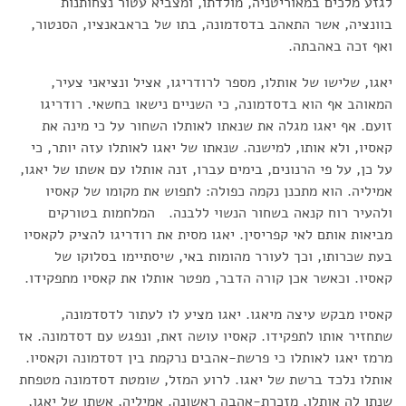
לגזע מלכים במאוריטניה, מולדתו, ומצביא עטור נצחותנות
בוונציה, אשר התאהב בדסדמונה, בתו של בראבאנציו, הסנטור,
ואף זכה באהבתה.
יאגו, שלישו של אותלו, מספר לרודריגו, אציל ונציאני צעיר,
המאוהב אף הוא בדסדמונה, כי השניים נישאו בחשאי. רודריגו
זועם. אף יאגו מגלה את שנאתו לאותלו השחור על כי מינה את
קאסיו, ולא אותו, למישנה. שנאתו של יאגו לאותלו עזה יותר, כי
על כן, על פי הרנונים, בימים עברו, זנה אותלו עם אשתו של יאגו,
אמיליה. הוא מתכנן נקמה כפולה: לתפוש את מקומו של קאסיו
ולהעיר רוח קנאה בשחור הנשוי ללבנה. המלחמות בטורקים
מביאות אותם לאי קפריסין. יאגו מסית את רודריגו להציק לקאסיו
בעת שכרותו, וכך לעורר מהומות באי, שיסתיימו בסלוקו של
קאסיו. וכאשר אכן קורה הדבר, מפטר אותלו את קאסיו מתפקידו.
קאסיו מבקש עיצה מיאגו. יאגו מציע לו לעתור לדסדמונה,
שתחזיר אותו לתפקידו. קאסיו עושה זאת, ונפגש עם דסדמונה. אז
מרמז יאגו לאותלו כי פרשת-אהבים נרקמת בין דסדמונה וקאסיו.
אותלו נלכד ברשת של יאגו. לרוע המזל, שומטת דסדמונה מטפחת
שנתן לה אותלו, מזכרת-אהבה ראשונה. אמיליה, אשתו של יאגו,