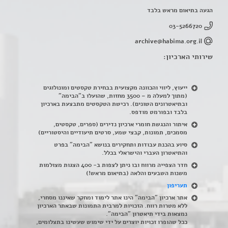
הגעה בתיאום מראש בלבד
03-5266720
archive@habima.org.il
שירותי הארכיון:
ייעוץ, ליווי והכוונה מקצועית בבחירת טקסטים ומונולוגים
(מתוך למעלה מ – 3500 מחזות, שהועלו ב"הבימה"
ובתיאטרונים השונים). רכישת הטקסטים מתבצעת בארכיון
בלבד ובפורמט מודפס.
איתור והנגשת חומרי ארכיון נדירים
(
ספרים, טקסטים,
מסמכים, תמונות, קבצי שמע, סרטים תיעודיים והיסטוריים)
סיוע בהכנת עבודות ותחקירים בנושא "הבימה" בפרט
והתיאטרון העברי והישראלי בכלל
.
חדר הצפייה מרווח ובו ניתן לצפות ב- 400 הצגות מצולמות
משנות השבעים והלאה (בתיאום מראש!)
תעריפון
אתר ארכיון "הבימה" הינו אתר לימוד ומחקר שאיננו מסחרי,
ללא מטרות רווח. הזכויות למרבית התמונות שבאתר הארכיון
נמצאות בידי תיאטרון "הבימה".
ככל שהופרו זכויות יוצרים על ידי שימוש שעשינו בתצלומים,