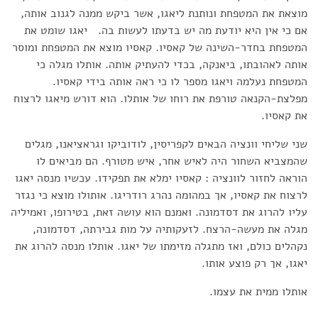
מוצאת את המטפחת ונותנת ליאגו, אשר ביקש ממנה לגנוב אותה,
אם כי אין היא יודעת מה יש בדעתו לעשות בה. יאגו שומט את
המטפחת בחדר-השינה של קאסיו. קאסיו מוצא את המטפחת ומוסר
אותה לאהובתו, ביאנקה, בכדי להעתיק אותה. אותלו מגלה כי
המטפחת נעלמה ויאגו מספר לו כי ראה אותה בידי קאסיו.
מפלצת-הקנאה טורפת את רוחו של אותלו. הוא דורש מיאגו לרצוח
את קאסיו.
שני שליחי וונציה הבאים לקפריסין, לודוביקו וגראציאנו, מגלים
שהמצביא השחור היה לאיש אחר, איש מטורף. הם מביאים לו
הוראה לחזור לוונציה : קאסיו ימלא את תפקידו. עכשיו מנסה יאגו
לרצוח את קאסיו, אך במהומה נהרג רודריגו. אותולו מוצא כי נגזר
עליו להרוג את דסדמונה. ואמנם הוא עושה זאת, בטירופו, ואמיליה
מגלה את מעשה-הרצח. לזעקותיה על מות גבירתה, דסדמונה,
נקהלים כולם, ואז מתגלה מזימתו של יאגו. אותלו מנסה להרוג את
יאגו, אך רק פוצע אותו.
אותלו ממית את עצמו.