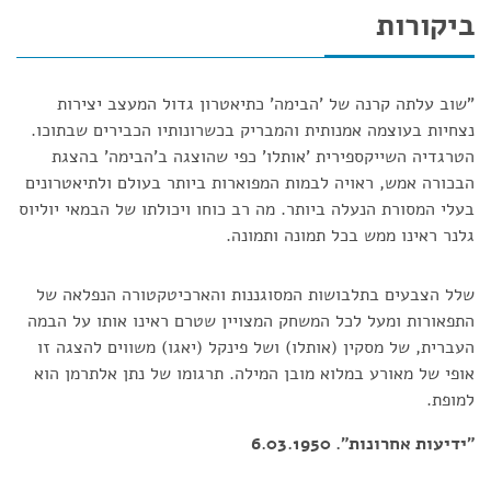
ביקורות
"שוב עלתה קרנה של 'הבימה' כתיאטרון גדול המעצב יצירות
נצחיות בעוצמה אמנותית והמבריק בכשרונותיו הכבירים שבתוכו.
הטרגדיה השייקספירית 'אותלו' כפי שהוצגה ב'הבימה' בהצגת
הבכורה אמש, ראויה לבמות המפוארות ביותר בעולם ולתיאטרונים
בעלי המסורת הנעלה ביותר. מה רב כוחו ויכולתו של הבמאי יוליוס
גלנר ראינו ממש בכל תמונה ותמונה.
שלל הצבעים בתלבושות המסוגננות והארכיטקטורה הנפלאה של
התפאורות ומעל לכל המשחק המצויין שטרם ראינו אותו על הבמה
העברית, של מסקין (אותלו) ושל פינקל (יאגו) משווים להצגה זו
אופי של מאורע במלוא מובן המילה. תרגומו של נתן אלתרמן הוא
למופת.
"ידיעות אחרונות". 6.03.1950