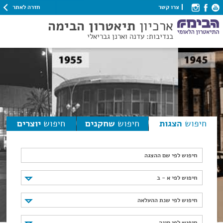
חזרה לאתר
צרו קשר
ארכיון
תיאטרון הבימה
בנדיבות: עדנה וארנן גבריאלי
חיפוש
הצגות
חיפוש
שחקנים
חיפוש
יוצרים
חיפוש לפי שם ההצגה
חיפוש לפי א - ב
חיפוש לפי א - ב
חיפוש לפי שנת ההעלאה
חיפוש לפי שנת ההעלאה
חיפוש לפי סוגה
חיפוש לפי סוגה