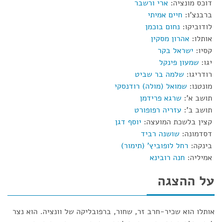
דוכס מונציה:
ארי ורשבר
ברבנצ'ו:
חיים אמיתי
לודוביקו:
נחום בוכמן
אותלו:
אהרון מסקין
קסיו:
ישראל בקר
יגו:
שמעון פינקל
רודריגו:
שלמה בר שביט
מונטנו:
שמואל (מולה) רודנסקי
תושב א':
שרגא פרידמן
תושב ב':
עזריה רפופורט
קצין בלשכת המועצה:
יוסף דגן
דסדמונה:
שושנה רביד
בינקה:
רחל לופוביץ' (תימור)
אמיליה:
חנה רובינא
על ההצגה
אותלו הוא שכיר-חרב זר, שחור, ברפובליקה של וונציה. הוא נצר