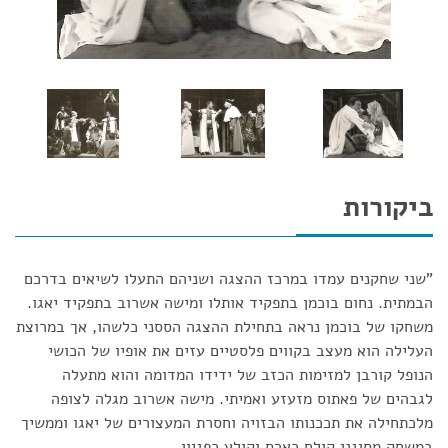
ביקורות
"שני שחקנים עמדו במרכז ההצגה ושניהם התעלו לשיאים בדרכם
הבמתית. נחום בוכמן בתפקיד אותלו ומישה אשרוב בתפקיד יאגו.
משחקו של בוכמן נראה בתחילת ההצגה הססני כלשהו, אך במרוצת
העלילה הוא מעצב בקווים פלסטיים עזים את אופיו של הכושי
הנופל קורבן למזימות הכזב של ידידו המדומה והוא מתעלה
לגבהים של פאתוס מזעזע ואמיתי. מישה אשרוב מגלה לצופה
מלכתחילה את תככנותו הבזויה וחסרת המעצורים של יאגו וממשיך
במשחק מסוגנן קולח כארס וקולע כפגיון.