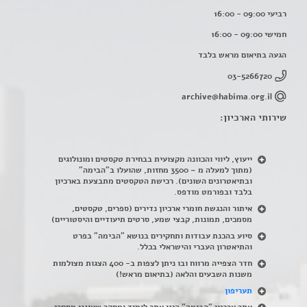
רביעי 09:00 - 16:00
חמישי 09:00 - 16:00
הגעה בתיאום מראש בלבד
03-5266720
archive@habima.org.il
שירותי הארכיון:
ייעוץ, ליווי והכוונה מקצועית בבחירת טקסטים ומונולוגים
(מתוך למעלה מ – 3500 מחזות, שהועלו ב"הבימה"
ובתיאטרונים השונים). רכישת הטקסטים מתבצעת בארכיון
בלבד ובפורמט מודפס.
איתור והנגשת חומרי ארכיון נדירים
(
ספרים, טקסטים,
מסמכים, תמונות, קבצי שמע, סרטים תיעודיים והיסטוריים)
סיוע בהכנת עבודות ותחקירים בנושא "הבימה" בפרט
והתיאטרון העברי והישראלי בכלל
.
חדר הצפייה מרווח ובו ניתן לצפות ב- 400 הצגות מצולמות
משנות השבעים והלאה (בתיאום מראש!)
תעריפון
אתר ארכיון "הבימה" הינו אתר לימוד ומחקר שאיננו מסחרי,