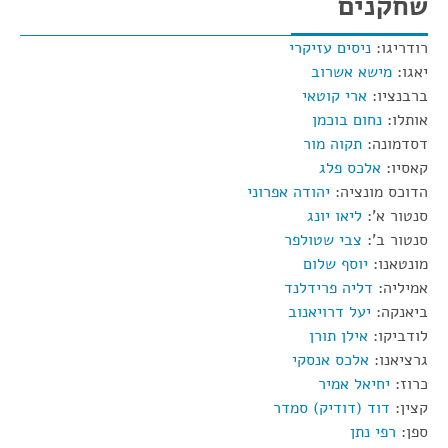
שחקנים
רודריגו:
ניסים עזיקרי
יאגו:
מישא אשרוב
ברבנציו:
ארי קוטאי
אותלו:
נחום בוכמן
דסדמונה:
תקוה מור
קאסיו:
אלכס פלג
הדוכס מונציה:
יהודה אפרוני
סנטור א':
ליאו יונג
סנטור ב':
צבי שטולפר
מונטאנו:
יוסף שלום
אמיליה:
דליה פרידלנד
ביאנקה:
יעל דרויאנוב
לודביקו:
אילן תורן
גרציאנו:
אלכס אנסקי
כרוז:
יחיאל אמיר
קצין:
דוד (דודיק) סמדר
ספן:
רפי נתן