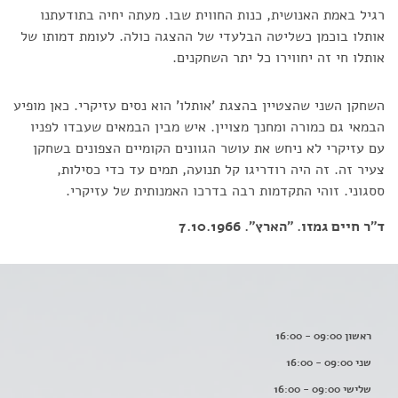
רגיל באמת האנושית, כנות החווית שבו. מעתה יחיה בתודעתנו
אותלו בוכמן כשליטה הבלעדי של ההצגה כולה. לעומת דמותו של
אותלו חי זה יחווירו כל יתר השחקנים.
השחקן השני שהצטיין בהצגת 'אותלו' הוא נסים עזיקרי. כאן מופיע
הבמאי גם כמורה ומחנך מצויין. איש מבין הבמאים שעבדו לפניו
עם עזיקרי לא ניחש את עושר הגוונים הקומיים הצפונים בשחקן
צעיר זה. זה היה רודריגו קל תנועה, תמים עד כדי כסילות,
ססגוני. זוהי התקדמות רבה בדרכו האמנותית של עזיקרי.
ד"ר חיים גמזו. "הארץ". 7.10.1966
ראשון 09:00 - 16:00
שני 09:00 - 16:00
שלישי 09:00 - 16:00