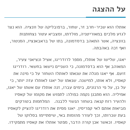
על ההצגה
אותלו הוא שכיר-חרב זר, שחור, ברפובליקה של וונציה. הוא נצר
לגזע מלכים במאוריטניה, מולדתו, ומצביא עטור נצחותנות
בוונציה, אשר התאהב בדסדמונה, בתו של בראבאנציו, הסנטור,
ואף זכה באהבתה.
יאגו, שלישו של אותלו, מספר לרודריגו, אציל ונציאני צעיר,
המאוהב אף הוא בדסדמונה, כי השניים נישאו בחשאי. רודריגו
זועם. אף יאגו מגלה את שנאתו לאותלו השחור על כי מינה את
קאסיו, ולא אותו, למישנה. שנאתו של יאגו לאותלו עזה יותר, כי
על כן, על פי הרנונים, בימים עברו, זנה אותלו עם אשתו של יאגו,
אמיליה. הוא מתכנן נקמה כפולה: לתפוש את מקומו של קאסיו
ולהעיר רוח קנאה בשחור הנשוי ללבנה. המלחמות בטורקים
מביאות אותם לאי קפריסין. יאגו מסית את רודריגו להציק לקאסיו
בעת שכרותו, וכך לעורר מהומות באי, שיסתיימו בסלוקו של
קאסיו. וכאשר אכן קורה הדבר, מפטר אותלו את קאסיו מתפקידו.