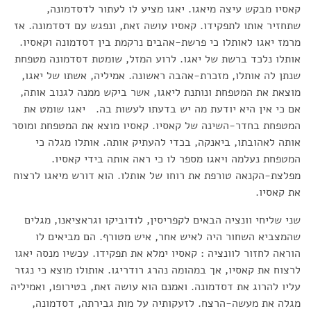
קאסיו מבקש עיצה מיאגו. יאגו מציע לו לעתור לדסדמונה,
שתחזיר אותו לתפקידו. קאסיו עושה זאת, ונפגש עם דסדמונה. אז
מרמז יאגו לאותלו כי פרשת-אהבים נרקמת בין דסדמונה וקאסיו.
אותלו נלכד ברשת של יאגו. לרוע המזל, שומטת דסדמונה מטפחת
שנתן לה אותלו, מזכרת-אהבה ראשונה. אמיליה, אשתו של יאגו,
מוצאת את המטפחת ונותנת ליאגו, אשר ביקש ממנה לגנוב אותה,
אם כי אין היא יודעת מה יש בדעתו לעשות בה. יאגו שומט את
המטפחת בחדר-השינה של קאסיו. קאסיו מוצא את המטפחת ומוסר
אותה לאהובתו, ביאנקה, בכדי להעתיק אותה. אותלו מגלה כי
המטפחת נעלמה ויאגו מספר לו כי ראה אותה בידי קאסיו.
מפלצת-הקנאה טורפת את רוחו של אותלו. הוא דורש מיאגו לרצוח
את קאסיו.
שני שליחי וונציה הבאים לקפריסין, לודוביקו וגראציאנו, מגלים
שהמצביא השחור היה לאיש אחר, איש מטורף. הם מביאים לו
הוראה לחזור לוונציה : קאסיו ימלא את תפקידו. עכשיו מנסה יאגו
לרצוח את קאסיו, אך במהומה נהרג רודריגו. אותולו מוצא כי נגזר
עליו להרוג את דסדמונה. ואמנם הוא עושה זאת, בטירופו, ואמיליה
מגלה את מעשה-הרצח. לזעקותיה על מות גבירתה, דסדמונה,