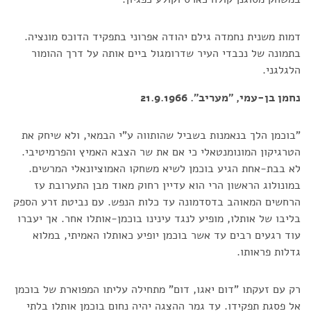
דמות משנית נחמדה גילם יהודה אפרוני בתפקיד הדוכס מונציה.
בתמונה של נכבדי העיר שדרומגול ביים אותה על דרך ההומור
הלגלגני.
נחמן בן-עמי, "מעריב". 21.9.1966
"בוכמן הלך בנאמנות בשביל שהותווה ע"י הבמאי, ולא שיחק את
הטרגיקון המונומנטאלי כי אם את שר הצבא האמיץ והפרמיטיבי.
לא בבת-אחת הגיע בוכמן לשיא משחקו האמוציונאלי המרשים.
במונולוג הראשון הרי הוא עדיין רחוק מאוד מבן התערובת עז
הרחשים המאוהב בדסדמונה עד כלות הנפש. עם נביטת זרע הספק
בליבו של אותלו, מופיע לנגד עינינו בוכמן-אותלו אחר. אך יעברו
עוד רגעים רבים עד אשר בוכמן יופיע כאותלו האמיתי, במלוא
גדלות פראותו.
רק עם זעקתו "דום יאגו, דום" מתחילה עליתו המפוארת של בוכמן
אל פסגת תפקידו. עד גמר ההצגה יהיה נחום בוכמן אותלו בלתי