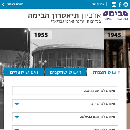
חזרה לאתר
צרו קשר
ארכיון
תיאטרון הבימה
בנדיבות: עדנה וארנן גבריאלי
חיפוש
הצגות
חיפוש
שחקנים
חיפוש
יוצרים
חיפוש לפי שם ההצגה
חיפוש לפי א - ב
חיפוש לפי א - ב
חיפוש לפי שנת ההעלאה
חיפוש לפי שנת ההעלאה
חיפוש לפי סוגה
חיפוש לפי סוגה