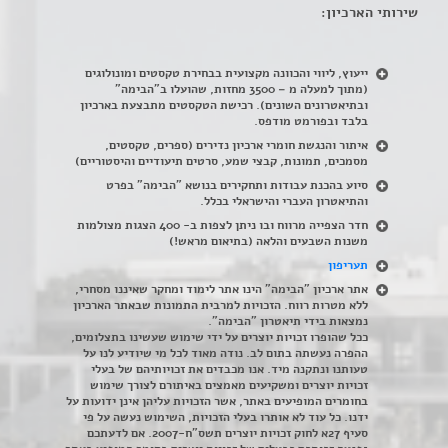
שירותי הארכיון:
ייעוץ, ליווי והכוונה מקצועית בבחירת טקסטים ומונולוגים
(מתוך למעלה מ – 3500 מחזות, שהועלו ב"הבימה"
ובתיאטרונים השונים). רכישת הטקסטים מתבצעת בארכיון
בלבד ובפורמט מודפס.
איתור והנגשת חומרי ארכיון נדירים
(
ספרים, טקסטים,
מסמכים, תמונות, קבצי שמע, סרטים תיעודיים והיסטוריים)
סיוע בהכנת עבודות ותחקירים בנושא "הבימה" בפרט
והתיאטרון העברי והישראלי בכלל
.
חדר הצפייה מרווח ובו ניתן לצפות ב- 400 הצגות מצולמות
משנות השבעים והלאה (בתיאום מראש!)
תעריפון
אתר ארכיון "הבימה" הינו אתר לימוד ומחקר שאיננו מסחרי,
ללא מטרות רווח. הזכויות למרבית התמונות שבאתר הארכיון
נמצאות בידי תיאטרון "הבימה".
ככל שהופרו זכויות יוצרים על ידי שימוש שעשינו בתצלומים,
ההפרה נעשתה בתום לב. נודה מאוד לכל מי שיודיע לנו על
טעותנו ונתקנה מיד. אנו מכבדים את זכויותיהם של בעלי
זכויות יוצרים ומשקיעים מאמצים באיתורם לצורך שימוש
בחומרים המופיעים באתר, אשר הזכויות עליהן אינן ידועות על
ידנו. כל עוד לא אותרו בעלי הזכויות, השימוש נעשה על פי
סעיף 27א לחוק זכויות יוצרים תשס"ח-2007. אם לדעתכם