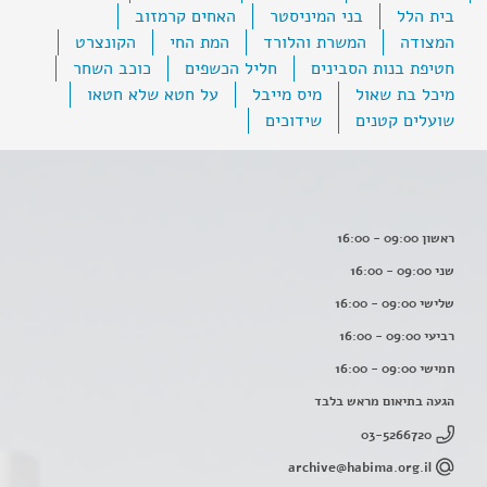
בית הלל
בני המיניסטר
האחים קרמזוב
המצודה
המשרת והלורד
המת החי
הקונצרט
חטיפת בנות הסבינים
חליל הכשפים
כוכב השחר
מיכל בת שאול
מיס מייבל
על חטא שלא חטאו
שועלים קטנים
שידוכים
ראשון 09:00 - 16:00
שני 09:00 - 16:00
שלישי 09:00 - 16:00
רביעי 09:00 - 16:00
חמישי 09:00 - 16:00
הגעה בתיאום מראש בלבד
03-5266720
archive@habima.org.il