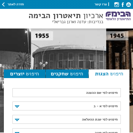
חזרה לאתר
צרו קשר
ארכיון
תיאטרון הבימה
בנדיבות: עדנה וארנן גבריאלי
חיפוש
הצגות
חיפוש
שחקנים
חיפוש
יוצרים
חיפוש לפי שם ההצגה
חיפוש לפי א - ב
חיפוש לפי א - ב
חיפוש לפי שנת ההעלאה
חיפוש לפי שנת ההעלאה
חיפוש לפי סוגה
חיפוש לפי סוגה