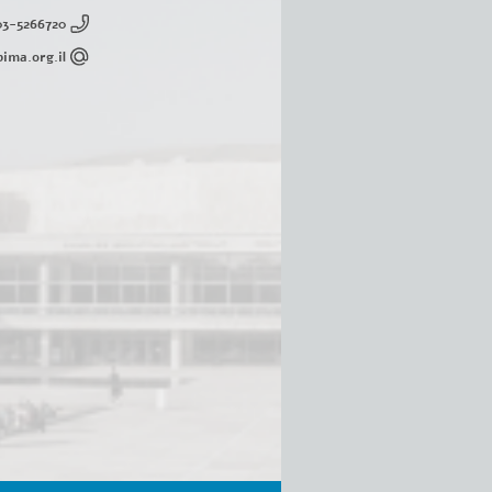
03-5266720
ima.org.il