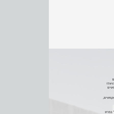
ם
3 מחזות, שהועלו
טים
קסטים,
 בפרט