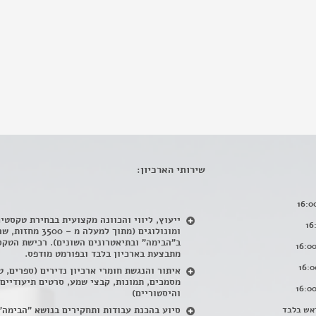
שירותי הארכיון:
ייעוץ, ליווי והכוונה מקצועית בבחירת טקסטי
ומונולוגים (מתוך למעלה מ – 500
ב"הבימה" ובתיאטרונים השונים). רכישת הטקס
מתבצעת בארכיון בלבד ובפורמט מודפס.
איתור והנגשת חומרי ארכיון נדירים
(
ספרים, ט
מסמכים, תמונות, קבצי שמע, סרטים תיעודיים
והיסטוריים)
אש בלבד
סיוע בהכנת עבודות ותחקירים בנושא "הבימה"