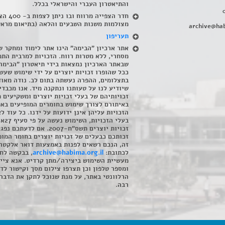
והתיאטרון העברי והישראלי בכלל
.
חדר הצפייה מרווח ובו
מצולמות משנות השבעים והלאה (בתיאום מראש
archive@hab
תעריפון
אתר ארכיון "הבימה" הינו אתר לימוד ומחקר ש
מסחרי, ללא מטרות רווח. הזכויות למרבית התמ
שבאתר הארכיון נמצאות בידי תיאטרון "הבימה
ככל שהופרו זכויות יוצרים על ידי שימוש שעשי
בתצלומים, ההפרה נעשתה בתום לב. נודה מאוד
שיודיע לנו על טעותנו ונתקנה מיד. אנו מכבדי
זכויותיהם של בעלי זכויות יוצרים ומשקיעים 
באיתורם לצורך שימוש בחומרים המופיעים בא
הזכויות עליהן אינן ידועות על ידנו. כל עוד ל
בעלי הזכויו
זכויות יוצרים תשס"ח-2007. אם לדעתכם 
זכותכם כבעלים של זכויות יוצרים בחומר המופ
זה, הנכם רשאים לפנות באמצעות דואר אלקטרו
לכתובת:
archive@habima.org.il
, בבקשה לח
מעשיית השימוש ביצירה/מתן קרדיט. אנא ציינ
ומספר טלפון וכן תצרפו צילום מסך וקישור לד
הרלוונטי באתר, על מנת שנוכל לתקן את הדבר.
רבה.