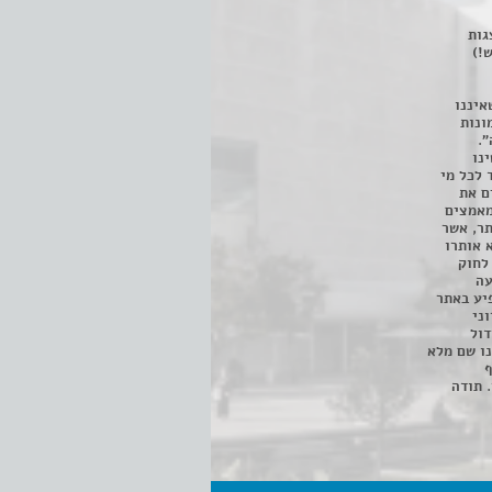
 ניתן לצפות ב- 400 הצגות
!)
איננו
ונות
".
נו
 לכל מי
ם את
מאמצים
תר, אשר
א אותרו
ת, השימוש נעשה על פי סעיף 27א לחוק
נפגעה
יע באתר
ני
דול
ו שם מלא
ף
 תודה