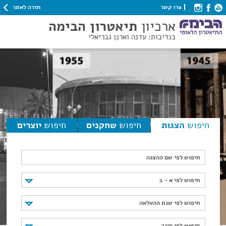
חזרה לאתר
צרו קשר
ארכיון
תיאטרון הבימה
בנדיבות: עדנה וארנן גבריאלי
חיפוש
הצגות
חיפוש
שחקנים
חיפוש
יוצרים
חיפוש לפי שם ההצגה
חיפוש לפי א - ב
חיפוש לפי א - ב
חיפוש לפי שנת ההעלאה
חיפוש לפי שנת ההעלאה
חיפוש לפי סוגה
חיפוש לפי סוגה