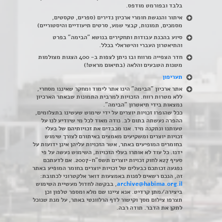
בלבד ובפורמט מודפס.
איתור והנגשת חומרי ארכיון נדירים
(
ספרים, טקסטים,
מסמכים, תמונות, קבצי שמע, סרטים תיעודיים והיסטוריים)
סיוע בהכנת עבודות ותחקירים בנושא "הבימה" בפרט
והתיאטרון העברי והישראלי בכלל
.
חדר הצפייה מרווח ובו ניתן לצפות ב- 400 הצגות מצולמות
משנות השבעים והלאה (בתיאום מראש!)
תעריפון
אתר ארכיון "הבימה" הינו אתר לימוד ומחקר שאיננו מסחרי,
ללא מטרות רווח. הזכויות למרבית התמונות שבאתר הארכיון
נמצאות בידי תיאטרון "הבימה".
ככל שהופרו זכויות יוצרים על ידי שימוש שעשינו בתצלומים,
ההפרה נעשתה בתום לב. נודה מאוד לכל מי שיודיע לנו על
טעותנו ונתקנה מיד. אנו מכבדים את זכויותיהם של בעלי
זכויות יוצרים ומשקיעים מאמצים באיתורם לצורך שימוש
בחומרים המופיעים באתר, אשר הזכויות עליהן אינן ידועות על
ידנו. כל עוד לא אותרו בעלי הזכויות, השימוש נעשה על פי
סעיף 27א לחוק זכויות יוצרים תשס"ח-2007. אם לדעתכם
נפגעה זכותכם כבעלים של זכויות יוצרים בחומר המופיע באתר
זה, הנכם רשאים לפנות באמצעות דואר אלקטרוני לכתובת:
archive@habima.org.il
, בבקשה לחדול מעשיית השימוש
ביצירה/מתן קרדיט. אנא ציינו שם מלא ומספר טלפון וכן
תצרפו צילום מסך וקישור לדף הרלוונטי באתר, על מנת שנוכל
לתקן את הדבר. תודה רבה.