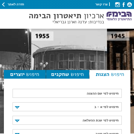
חזרה לאתר
צרו קשר
ארכיון
תיאטרון הבימה
בנדיבות: עדנה וארנן גבריאלי
חיפוש
הצגות
חיפוש
שחקנים
חיפוש
יוצרים
חיפוש לפי שם ההצגה
חיפוש לפי א - ב
חיפוש לפי א - ב
חיפוש לפי שנת ההעלאה
חיפוש לפי שנת ההעלאה
חיפוש לפי סוגה
חיפוש לפי סוגה