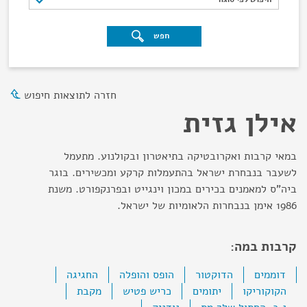
חפש
חזרה לתוצאות חיפוש
אילן גזית
במאי קרבות ואקרובטיקה בתיאטרון ובקולנוע. מתעמל
לשעבר בנבחרת ישראל בהתעמלות קרקע ומכשירים. בוגר
ביה"ס למאמנים בכירים במכון וינגייט ובפרנקפורט. משנת
1986 אימן בנבחרות הלאומיות של ישראל.
קרבות במה:
דוממים
הדוקטור
הופס והופלה
החגיגה
הקוקוריקו
יתומים
כריש פטיש
מקבת