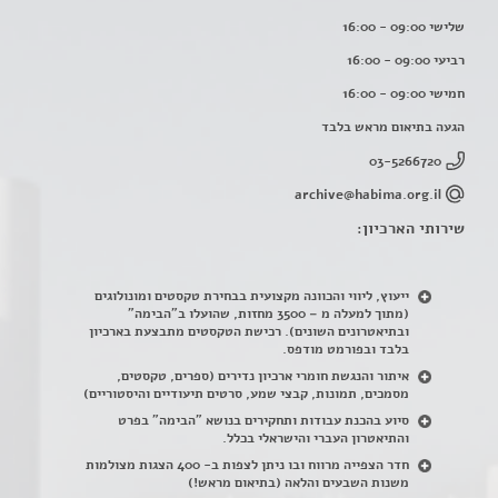
שלישי 09:00 - 16:00
רביעי 09:00 - 16:00
חמישי 09:00 - 16:00
הגעה בתיאום מראש בלבד
03-5266720
archive@habima.org.il
שירותי הארכיון:
ייעוץ, ליווי והכוונה מקצועית בבחירת טקסטים ומונולוגים
(מתוך למעלה מ – 3500 מחזות, שהועלו ב"הבימה"
ובתיאטרונים השונים). רכישת הטקסטים מתבצעת בארכיון
בלבד ובפורמט מודפס.
איתור והנגשת חומרי ארכיון נדירים
(
ספרים, טקסטים,
מסמכים, תמונות, קבצי שמע, סרטים תיעודיים והיסטוריים)
סיוע בהכנת עבודות ותחקירים בנושא "הבימה" בפרט
והתיאטרון העברי והישראלי בכלל
.
חדר הצפייה מרווח ובו ניתן לצפות ב- 400 הצגות מצולמות
משנות השבעים והלאה (בתיאום מראש!)