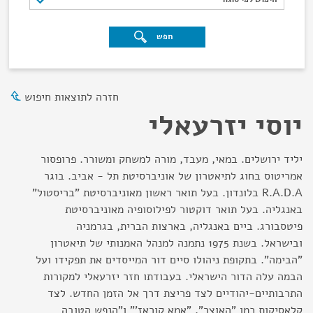
חפש
חזרה לתוצאות חיפוש
יוסי יזרעאלי
יליד ירושלים. במאי, מעבד, מורה למשחק ומשורר. פרופסור
אמריטוס בחוג לתיאטרון של אוניברסיטת תל - אביב. בוגר
R.A.D.A בלונדון. בעל תואר ראשון מאוניברסיטת "בריסטול"
באנגליה. בעל תואר דוקטור לפילוסופיה מאוניברסיטת
פיטסבורג. ביים באנגליה, בארצות הברית, בגרמניה
ובישראל. בשנת 1975 נתמנה למנהל האמנותי של תיאטרון
"הבימה". בתקופת ניהולו סיים דור המייסדים את תפקידו ועל
הבמה עלה הדור הישראלי. בעבודתו חזר יזרעאלי למקורות
התרבותיים-יהודיים לצד פריצת דרך אל הזמן החדש. לצד
קלאסיקות כמו "האוצר", "אמא קוראז'" ו"הנפש הטובה