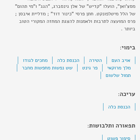
מסצ'ואן", הועלו "קדיש" של אלן גינסברג, "הגג" ו"מי תהום"
של הלל מיטלפונקט. חתן פרסי "כינור דוד" ; מדליית איבסן ;
פרס המועצה לתרבות ולאמנות להצגת המחזה המקורי הטוב
ביותר .
בימוי:
אויב העם
הטירה
הכנסת כלה
מחכים לגודו
מלך מרוקאי
פר גינט
שש נפשות מחפשות מחבר
תמול שלשום
עריכה:
הכנסת כלה
תפאורה ותלבושות:
סיפור פשוט