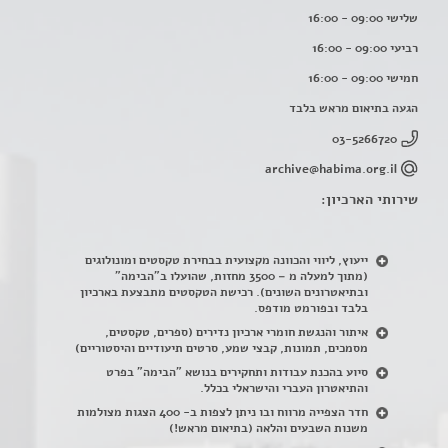
שלישי 09:00 - 16:00
רביעי 09:00 - 16:00
חמישי 09:00 - 16:00
הגעה בתיאום מראש בלבד
03-5266720
archive@habima.org.il
שירותי הארכיון:
ייעוץ, ליווי והכוונה מקצועית בבחירת טקסטים ומונולוגים
(מתוך למעלה מ – 3500 מחזות, שהועלו ב"הבימה"
ובתיאטרונים השונים). רכישת הטקסטים מתבצעת בארכיון
בלבד ובפורמט מודפס.
איתור והנגשת חומרי ארכיון נדירים
(
ספרים, טקסטים,
מסמכים, תמונות, קבצי שמע, סרטים תיעודיים והיסטוריים)
סיוע בהכנת עבודות ותחקירים בנושא "הבימה" בפרט
והתיאטרון העברי והישראלי בכלל
.
חדר הצפייה מרווח ובו ניתן לצפות ב- 400 הצגות מצולמות
משנות השבעים והלאה (בתיאום מראש!)