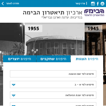
חזרה לאתר
צרו קשר
ארכיון
תיאטרון הבימה
בנדיבות: עדנה וארנן גבריאלי
חיפוש
הצגות
חיפוש
שחקנים
חיפוש
יוצרים
חיפוש לפי שם ההצגה
חיפוש לפי א - ב
חיפוש לפי א - ב
חיפוש לפי שנת ההעלאה
חיפוש לפי שנת ההעלאה
חיפוש לפי סוגה
חיפוש לפי סוגה