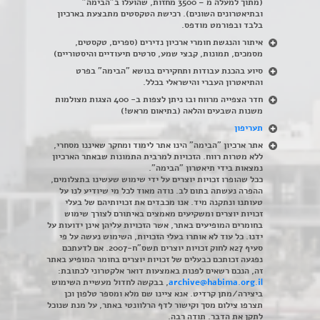
(מתוך למעלה מ – 3500 מחזות, שהועלו ב"הבימה"
ובתיאטרונים השונים). רכישת הטקסטים מתבצעת בארכיון
בלבד ובפורמט מודפס.
איתור והנגשת חומרי ארכיון נדירים
(
ספרים, טקסטים,
מסמכים, תמונות, קבצי שמע, סרטים תיעודיים והיסטוריים)
סיוע בהכנת עבודות ותחקירים בנושא "הבימה" בפרט
והתיאטרון העברי והישראלי בכלל
.
חדר הצפייה מרווח ובו ניתן לצפות ב- 400 הצגות מצולמות
משנות השבעים והלאה (בתיאום מראש!)
תעריפון
אתר ארכיון "הבימה" הינו אתר לימוד ומחקר שאיננו מסחרי,
ללא מטרות רווח. הזכויות למרבית התמונות שבאתר הארכיון
נמצאות בידי תיאטרון "הבימה".
ככל שהופרו זכויות יוצרים על ידי שימוש שעשינו בתצלומים,
ההפרה נעשתה בתום לב. נודה מאוד לכל מי שיודיע לנו על
טעותנו ונתקנה מיד. אנו מכבדים את זכויותיהם של בעלי
זכויות יוצרים ומשקיעים מאמצים באיתורם לצורך שימוש
בחומרים המופיעים באתר, אשר הזכויות עליהן אינן ידועות על
ידנו. כל עוד לא אותרו בעלי הזכויות, השימוש נעשה על פי
סעיף 27א לחוק זכויות יוצרים תשס"ח-2007. אם לדעתכם
נפגעה זכותכם כבעלים של זכויות יוצרים בחומר המופיע באתר
זה, הנכם רשאים לפנות באמצעות דואר אלקטרוני לכתובת:
archive@habima.org.il
, בבקשה לחדול מעשיית השימוש
ביצירה/מתן קרדיט. אנא ציינו שם מלא ומספר טלפון וכן
תצרפו צילום מסך וקישור לדף הרלוונטי באתר, על מנת שנוכל
לתקן את הדבר. תודה רבה.