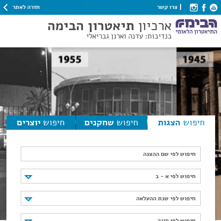
חזרה לאתר
צרו קשר
ארכיון
תיאטרון הבימה
בנדיבות: עדנה וארנן גבריאלי
חיפוש
הצגות
חיפוש
שחקנים
חיפוש
יוצרים
חיפוש לפי שם ההצגה
חיפוש לפי א - ב
חיפוש לפי א - ב
חיפוש לפי שנת ההעלאה
חיפוש לפי שנת ההעלאה
חיפוש לפי סוגה
חיפוש לפי סוגה