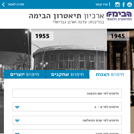
חזרה לאתר
צרו קשר
ארכיון
תיאטרון הבימה
בנדיבות: עדנה וארנן גבריאלי
חיפוש
הצגות
חיפוש
שחקנים
חיפוש
יוצרים
חיפוש לפי שם ההצגה
חיפוש לפי א - ב
חיפוש לפי א - ב
חיפוש לפי שנת ההעלאה
חיפוש לפי שנת ההעלאה
חיפוש לפי סוגה
חיפוש לפי סוגה