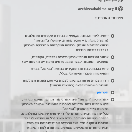
archive@habima.org.il
שירותי הארכיון:
ייעוץ, ליווי והכוונה מקצועית בבחירת טקסטים ומונולוגים
(מתוך למעלה מ – 3500 מחזות, שהועלו ב"הבימה"
ובתיאטרונים השונים). רכישת הטקסטים מתבצעת בארכיון
בלבד ובפורמט מודפס.
איתור והנגשת חומרי ארכיון נדירים
(
ספרים, טקסטים,
מסמכים, תמונות, קבצי שמע, סרטים תיעודיים והיסטוריים)
סיוע בהכנת עבודות ותחקירים בנושא "הבימה" בפרט
והתיאטרון העברי והישראלי בכלל
.
חדר הצפייה מרווח ובו ניתן לצפות ב- 400 הצגות מצולמות
משנות השבעים והלאה (בתיאום מראש!)
תעריפון
אתר ארכיון "הבימה" הינו אתר לימוד ומחקר שאיננו מסחרי,
ללא מטרות רווח. הזכויות למרבית התמונות שבאתר הארכיון
נמצאות בידי תיאטרון "הבימה".
ככל שהופרו זכויות יוצרים על ידי שימוש שעשינו בתצלומים,
ההפרה נעשתה בתום לב. נודה מאוד לכל מי שיודיע לנו על
טעותנו ונתקנה מיד. אנו מכבדים את זכויותיהם של בעלי
זכויות יוצרים ומשקיעים מאמצים באיתורם לצורך שימוש