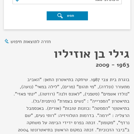
חפש
חזרה לתוצאות חיפוש
גילי בן אוזיליו
1963 - 2009
בוגרת בית צבי 1987. שיחקה בתיאטרון החאן: "האביב
מתעורר (ונלדה), "מי תהום" (מרים), "לילה במאי" (נועה),
"נולדו אשמים" (סטפני), "לאונס ולנה" (רוזטה), "ינתי פאזי".
בתיאטרון "הספרייה" : "נשים בצמרת" (היפנית/נל).
בתיאטוןר "הסמטה" :כוונות טובות" (אורית). באנסמבל
הרצליה : "ירמה". בדרמות הטלוויזיה: "רותי נעים, "שם
נרדף", "מקומון". זכתה בפרס ידידי הבימה על משחקה
ב"ביבר הזכוכית". זכתה במקום הראשון בתיאטרונטו 2004