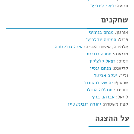
תנועה:
פאני ליוביץ'
שחקנים
אורגון:
מנחם בנימיני
פרנל:
תמימה יודלביץ'
אלמירה, אישתו השניה:
אינה גובינסקה
מריאנה:
תמרה רובינס
דמיס:
רפאל קלצ'קין
קליאנט:
מנחם גנסין
וליר:
יעקב אביטל
טרטיף:
יהושע ברטונוב
דורינה:
חנה'לה הנדלר
לויאל:
אברהם ברץ
קצין משטרה:
יהודה רובינשטיין
על ההצגה