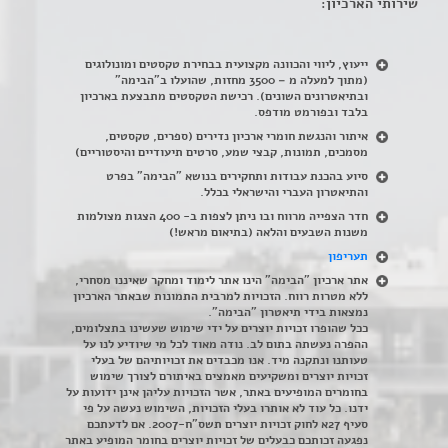
שירותי הארכיון:
ייעוץ, ליווי והכוונה מקצועית בבחירת טקסטים ומונולוגים
(מתוך למעלה מ – 3500 מחזות, שהועלו ב"הבימה"
ובתיאטרונים השונים). רכישת הטקסטים מתבצעת בארכיון
בלבד ובפורמט מודפס.
איתור והנגשת חומרי ארכיון נדירים
(
ספרים, טקסטים,
מסמכים, תמונות, קבצי שמע, סרטים תיעודיים והיסטוריים)
סיוע בהכנת עבודות ותחקירים בנושא "הבימה" בפרט
והתיאטרון העברי והישראלי בכלל
.
חדר הצפייה מרווח ובו ניתן לצפות ב- 400 הצגות מצולמות
משנות השבעים והלאה (בתיאום מראש!)
תעריפון
אתר ארכיון "הבימה" הינו אתר לימוד ומחקר שאיננו מסחרי,
ללא מטרות רווח. הזכויות למרבית התמונות שבאתר הארכיון
נמצאות בידי תיאטרון "הבימה".
ככל שהופרו זכויות יוצרים על ידי שימוש שעשינו בתצלומים,
ההפרה נעשתה בתום לב. נודה מאוד לכל מי שיודיע לנו על
טעותנו ונתקנה מיד. אנו מכבדים את זכויותיהם של בעלי
זכויות יוצרים ומשקיעים מאמצים באיתורם לצורך שימוש
בחומרים המופיעים באתר, אשר הזכויות עליהן אינן ידועות על
ידנו. כל עוד לא אותרו בעלי הזכויות, השימוש נעשה על פי
סעיף 27א לחוק זכויות יוצרים תשס"ח-2007. אם לדעתכם
נפגעה זכותכם כבעלים של זכויות יוצרים בחומר המופיע באתר