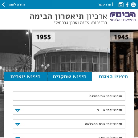
חזרה לאתר
צרו קשר
ארכיון
תיאטרון הבימה
בנדיבות: עדנה וארנן גבריאלי
חיפוש
הצגות
חיפוש
שחקנים
חיפוש
יוצרים
חיפוש לפי שם ההצגה
חיפוש לפי א - ב
חיפוש לפי א - ב
חיפוש לפי שנת ההעלאה
חיפוש לפי שנת ההעלאה
חיפוש לפי סוגה
חיפוש לפי סוגה