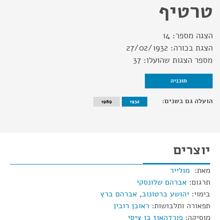
טרטיף
הצגה מספר:
14
הצגת בכורה:
27/02/1932
מספר הצגות שהועלו:
37
תוכניה
הועלה גם בשנים:
1989
1932
יוצרים
מאת:
מולייר
תרגום:
אברהם שלונסקי
בימוי:
יהושע ברטונוב
,
אברהם ברץ
תפאורה ותלבושות:
ראובן רובין
מוסיקה:
פורדהאוז בן ציסי