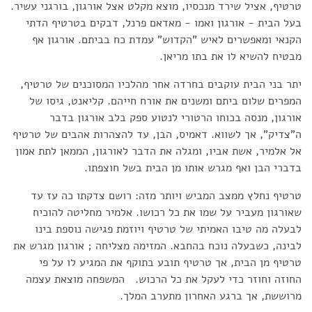
טרטיף, אציל שירד מנכסיו, מוצא מקלט אצל אורגון, בורגני עשיר.
בעל הבית - אורגון ואמו - מאדאם פרנל, דבקים בטרטיף הדתי
הקנאי ומאפשרים לאיש "הקדוש" עמדת כח בביתם. אורגון אף
מבטיח להשיא לו את בתו מריאן.
יתר בני הבית עוקבים בחרדה אחר מהלכיו המסוכנים של טרטיף,
המפרים שלום ביתם ומשנים את אורח חייהם. קליאנט, גיסו של
אורגון, מנסה בכוחו הרטורי לנטוע ספק בלב אורגון בדבר
ה"צדיק", אך לשווא. דאמיס, הבן, עד להצהרות אהבים של טרטיף
אל אלמיר, אשת אביו, ומגלה את הדבר לאורגון, הממאן לתת אמון
בדברי הבן ואף מגרש אותו מן הבית בשל חוצפתו.
טרטיף נחלץ ממצב המביש ויותר מזה: רושם צדקתו כה עז עד
שאורגון מעביר על שמו את כל רכושו. אלמיר מחליטה להוכיח
לבעלה מה טיבו האמיתי של טרטיף ויוזמת פגישה נוספת בינו
לבינה, כשבעלה נוכח בהחבא. המזימה מצליחה ; אורגון מגרש את
טרטיף מן הבית, אך טרטיף תובע בתוקף את המגיע לו על פי
החוזה וחוזר כדי לעקל את כל הרכוש. המשפחה מוצאת עצמה
מרוששת, אך ברגע האחרון מתערב המלך.