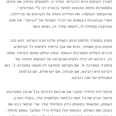
לצורך הטיפוס ורוח הדברים. הצייר ע. לופטגלס הרחיב את עינינו
בתפאורות היפות שהוצעו לפועל בכשרון רב ע"י האדונים י.
שרשבסקי ושותפיו. את החיזיון העלה על הקרשים מר פרידלנד,
הארי שבחבורת הבמאים של הרג'י הפנימי של 'הבימה'. אין ספק
שההצגה מנחילה לו, לבמאי צעיר זה, נצחון נוסף.
גנסין בתפקיד סלומון נוימן השפיע עלינו מכח כשרונו. הוא בנה
טיפוס נכון ואמיתי, הניח את אבן הייסוד לטיפוס כל הנוימנים
הרבים בשלוש המערכות הבאות. גנסין שיחק הפעם בשיעור קומה
רב. רובינא לא יכלה להפיח מכשרונה על הטיפוס החיוור של
ציפורה במערכה א'. את הקרקע הנחוצה לה מצאה במערכה ג'. כאן
רובינא היא רובינא, אם שכולה, אם ישראלית, עם הג'סטה
האצילית של חנה רובינא.
פינקל היה היחידי שעבר את ארבעת הדורות בכל ארבע המערכות.
פינקל הביע את כל זאת בג'סטה הקלאסית שלו, בקולו הערב,
העמוק, הפטאטי במשחק הדק והמיוחד שלו. ארי קוטאי כבש את
הבמה ואת האולם. הטיפוס שלו הצליח בידי המחבר באופן מיוחד.