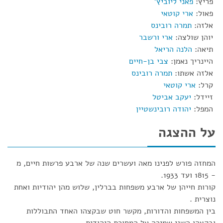
פריץ:
פאני ליוביץ'
פאול:
ארי קוטאי
אלזה:
תמרה רובינס
יוהן שולצה:
ארי ורשבר
תיאה:
הלנה הריאל
היינריך נאמן:
צבי בן-חיים
אלזה אשתו:
תמרה רובינס
קרל:
ארי קוטאי
זיידל:
יעקב אביטל
המפל:
יהודה רובינשטיין
על ההצגה
המחזה פורש לפנינו מאה ועשרים שנה של ארבע פרשות חיים, מ
- 1815 ועד 1933.
קורות חייהן של ארבע משפחות בברלין, שלוש מהן יהודיות ואחת
נוצרית .
בין המשפחות והדורות, מקשר חוט שבקצהו האחד התבוללות