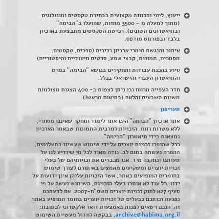
ייעוץ, ליווי והכוונה מקצועית בבחירת טקסטים ומונולוגים
(מתוך למעלה מ – 3500 מחזות, שהועלו ב"הבימה"
ובתיאטרונים השונים). רכישת הטקסטים מתבצעת בארכיון
בלבד ובפורמט מודפס.
איתור והנגשת חומרי ארכיון נדירים
(
ספרים, טקסטים,
מסמכים, תמונות, קבצי שמע, סרטים תיעודיים והיסטוריים)
סיוע בהכנת עבודות ותחקירים בנושא "הבימה" בפרט
והתיאטרון העברי והישראלי בכלל
.
חדר הצפייה מרווח ובו ניתן לצפות ב- 400 הצגות מצולמות
משנות השבעים והלאה (בתיאום מראש!)
תעריפון
אתר ארכיון "הבימה" הינו אתר לימוד ומחקר שאיננו מסחרי,
ללא מטרות רווח. הזכויות למרבית התמונות שבאתר הארכיון
נמצאות בידי תיאטרון "הבימה".
ככל שהופרו זכויות יוצרים על ידי שימוש שעשינו בתצלומים,
ההפרה נעשתה בתום לב. נודה מאוד לכל מי שיודיע לנו על
טעותנו ונתקנה מיד. אנו מכבדים את זכויותיהם של בעלי
זכויות יוצרים ומשקיעים מאמצים באיתורם לצורך שימוש
בחומרים המופיעים באתר, אשר הזכויות עליהן אינן ידועות על
ידנו. כל עוד לא אותרו בעלי הזכויות, השימוש נעשה על פי
סעיף 27א לחוק זכויות יוצרים תשס"ח-2007. אם לדעתכם
נפגעה זכותכם כבעלים של זכויות יוצרים בחומר המופיע באתר
זה, הנכם רשאים לפנות באמצעות דואר אלקטרוני לכתובת:
archive@habima.org.il
, בבקשה לחדול מעשיית השימוש