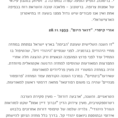
י. ברטונוב הופיע הופעה קצרה במערכה ב' ושיחק בסגנון עילאי
של אמנות צרופה. ברטונוב - מלאכה טובה והשראת רוח בכפיפה
אחת ואין אנו סבורים שיש גדול ממנו בשעה זו בתיאטרון
הארצישראלי.
אורי קיסרי. "דואר היום". 28.11.1935
"זו השנה השלישית שעונת 'הבימה' בארץ ישראל נפתחת במחזה
מחיי היהודים בגרמניה. לפני שנתיים 'היהודי זיס', שהטיפול בו
התחיל עוד לפני פרוץ המהפכה הנאצית ורק ההצגה חלה אחרי
התפרצות המאורעות שהוסיפו למחזה הדגשה אקטואלית מיוחדת.
והיה במחזה הסטורי זה מעין פרליודים למאורעות
שאירעו"בינתיים". במרכז העונה הקודמת עמד המחזה 'פרופסור
מנהיים' שהיה בו משום רפורטאז' מחאה דרמטי ראשון למאורעות.
הטראגיים. והשנה, 'ארבעה דורות' - מעין סקירת הערכה
רטרוספקטיבית, מעין צידוק הדין "וברוך דיין אמת" שקט למוראות
הגורל היהודי". גלריה שלמה של טיפוסי דורות אחרונים בלבוש
אירופי ובתוספת ניואנס יהודי קל. בדרך כלל מחזה הניתן להישחק