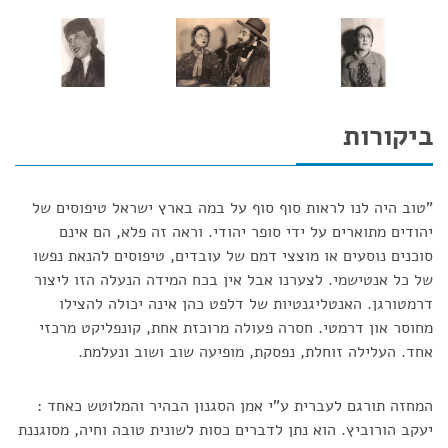
ביקורות
"טוב היה לנו לראות סוף סוף על במה בארץ ישראל טיפוסים של
יהודים מתוארים על ידי סופר יהודי. וראה זה פלא, הם אינם
סוכנים נוסעים או מוצצי דמם של עובדים, טיפוסים להנאת נפשו
של כל אנטישמי. לצערנו אבל אין בכח המידה הנעלה הזו ליצור
דרמטורגן. האנטליגנטיות של דלפט כהן אינה יכולה להצילו
מחוסר און דרמטי. חסרה פעולה מרוכזת אחת, קונפליקט מרכזי
אחד. העלילה זוחלת, נפסקת, מופיעה שוב ושוב ונעלמת.
המחזה תורגם לעברית ע"י אמן הסגנון הבהיר והמלוטש כאחד :
יעקב הורוביץ. הוא נתן לדברים כסות לשונית טובה וחיה, מסוגננת