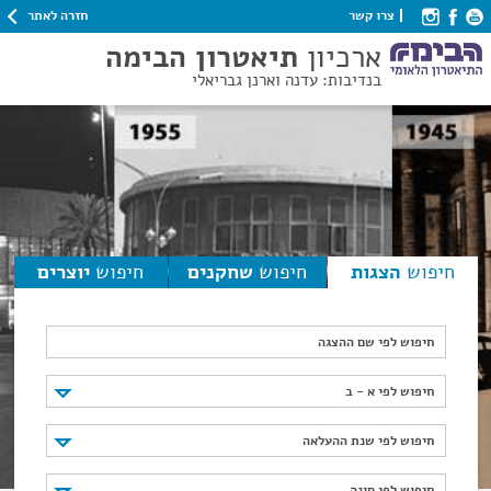
חזרה לאתר
צרו קשר
ארכיון
תיאטרון הבימה
בנדיבות: עדנה וארנן גבריאלי
חיפוש
הצגות
חיפוש
שחקנים
חיפוש
יוצרים
חיפוש לפי שם ההצגה
חיפוש לפי א - ב
חיפוש לפי א - ב
חיפוש לפי שנת ההעלאה
חיפוש לפי שנת ההעלאה
חיפוש לפי סוגה
חיפוש לפי סוגה